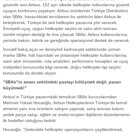
güvenilir ismi Airbus, 152 ayrı ülkede helikopter tutkunlarına güvenli
uçuşun konforunu yaşatıyor. Airbus ürünlerinin Türkiye Distribütörü
olan SBAir, havacılıktaki tecrübesini bu sektörün lideri Airbus ile
birleştirerek, Türkiye’de sivil helikopter pazarına yön verecek.
Emniyetli uçuş, uygun helikopter seçimi ve satın alım sonrası
sürekli müşteri desteği ile öne çıkacak SBAir, Airbus kullanıcılarına;
yerinde bakım, teknik ve gereğinde operasyonel destek de verecek.
İnovatif bakış açısı ve deneyimli kadrosuyla sektöründe uzman
marka SBAir, hali hazırdaki ve potansiyel helikopter kullanıcılarına,
satın alım öncesinde; rota analizleri, performans hesapları ve uçuş
maliyetleri konusunda bilgi vererek, doğru helikopter tipi seçimi
konusunda da destek oluyor.
“SBAir'’in amacı sektördeki pastayı bölüşmek değil, pazarı
büyütmek!”
Airbus'ın Türkiye pazarındaki temsilcisi SBAir kurucularından
Mehmet Yüksel Hocaoğlu, Airbus Helikopterlerini Türkiye’de temsil
etmenin yanı sıra ürünlerin satışını yapmak, satış sonrası bakım,
yedek parça satışı, eğitim ve üretici-müşteri ilişkilerini düzenlemenin
ilk hedefleri olduğunu belirtti.
Hocaoğlu: “Gelecekte helikopter operasyonlarını çeşitlendirmek,