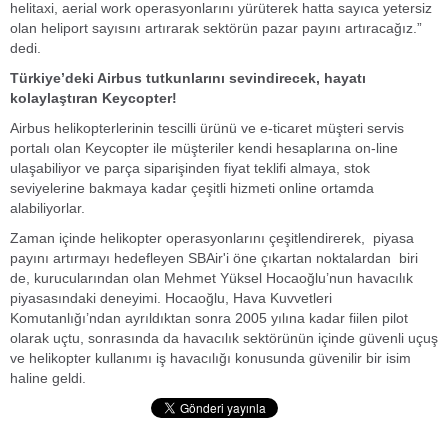
helitaxi, aerial work operasyonlarını yürüterek hatta sayıca yetersiz
olan heliport sayısını artırarak sektörün pazar payını artıracağız.”
dedi.
Türkiye’deki Airbus tutkunlarını sevindirecek, hayatı
kolaylaştıran Keycopter!
Airbus helikopterlerinin tescilli ürünü ve e-ticaret müşteri servis
portalı olan Keycopter ile müşteriler kendi hesaplarına on-line
ulaşabiliyor ve parça siparişinden fiyat teklifi almaya, stok
seviyelerine bakmaya kadar çeşitli hizmeti online ortamda
alabiliyorlar.
Zaman içinde helikopter operasyonlarını çeşitlendirerek, piyasa
payını artırmayı hedefleyen SBAir'i öne çıkartan noktalardan biri
de, kurucularından olan Mehmet Yüksel Hocaoğlu’nun havacılık
piyasasındaki deneyimi. Hocaoğlu, Hava Kuvvetleri
Komutanlığı’ndan ayrıldıktan sonra 2005 yılına kadar fiilen pilot
olarak uçtu, sonrasında da havacılık sektörünün içinde güvenli uçuş
ve helikopter kullanımı iş havacılığı konusunda güvenilir bir isim
haline geldi.