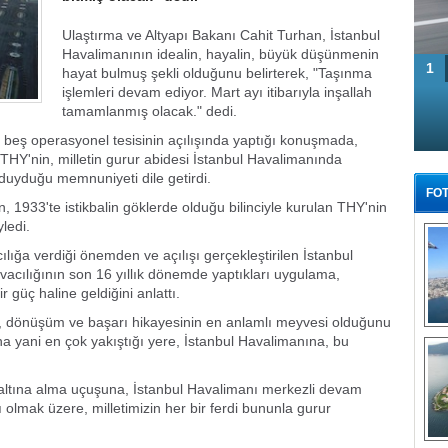
Ulaştırma ve Altyapı Bakanı Cahit Turhan, İstanbul
Havalimanının idealin, hayalin, büyük düşünmenin
1
hayat bulmuş şekli olduğunu belirterek, "Taşınma
işlemleri devam ediyor. Mart ayı itibarıyla inşallah
tamamlanmış olacak." dedi.
 beş operasyonel tesisinin açılışında yaptığı konuşmada,
THY'nin, milletin gurur abidesi İstanbul Havalimanında
 duyduğu memnuniyeti dile getirdi.
FOT
 1933'te istikbalin göklerde olduğu bilinciyle kurulan THY'nin
ledi.
ılığa verdiği önemden ve açılışı gerçekleştirilen İstanbul
acılığının son 16 yıllık dönemde yaptıkları uygulama,
 güç haline geldiğini anlattı.
şim, dönüşüm ve başarı hikayesinin en anlamlı meyvesi olduğunu
Tü
na yani en çok yakıştığı yere, İstanbul Havalimanına, bu
 altına alma uçuşuna, İstanbul Havalimanı merkezli devam
olmak üzere, milletimizin her bir ferdi bununla gurur