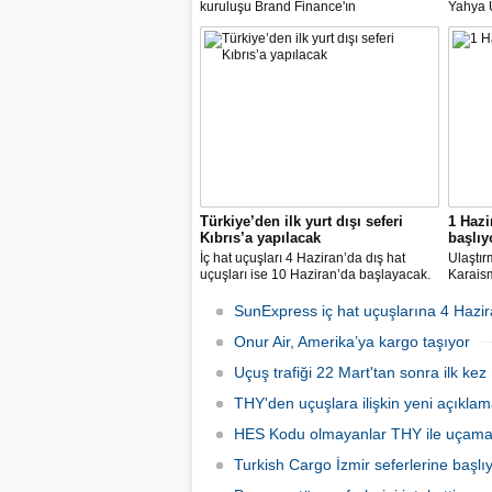
kuruluşu Brand Finance'ın
Yahya Ü
araştırmasına göre Türk Hava Yolları, 2
Avrupa
milyar dolara yaklaşan marka değeriyle
14 nok
bu yıl da "Türkiye'nin en değerli
dedi.
markası" oldu. Aytemiz, Kordsa ve Mars
Lojistik ilk marka arasına girdi.
Türkiye’den ilk yurt dışı seferi
1 Hazi
Kıbrıs’a yapılacak
başlıy
İç hat uçuşları 4 Haziran’da dış hat
Ulaştır
uçuşları ise 10 Haziran’da başlayacak.
Karaism
Dış hatlarda uçuşlar ilk olarak KKTC’ye
nedeni
olacak.
seferler
SunExpress iç hat uçuşlarına 4 Hazir
hatlard
Onur Air, Amerika’ya kargo taşıyor
Uçuş trafiği 22 Mart'tan sonra ilk kez 
THY'den uçuşlara ilişkin yeni açıkla
HES Kodu olmayanlar THY ile uçam
Turkish Cargo İzmir seferlerine başlı