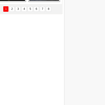
EÇİL ÖZYANIK
Delta uçağına 
Ford Focus RS 
 Değişti?
yıldırım çarptı
(2015)
1
2
3
4
5
6
7
8
DNAN SAKA
iman Kenti Aliağa"
ERİÇ KÖYATASI
yraksız Vatan !