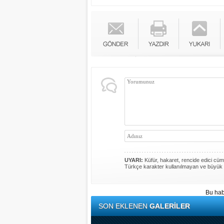
UYARI:
Küfür, hakaret, rencide edici cümle
Türkçe karakter kullanılmayan ve büyük 
Bu hab
SON EKLENEN
GALERİLER