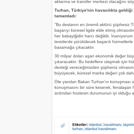
aktarma ve transfer merkezi olacağını söy
Turhan, Türkiye'nin havacılıkta geldiği
tamamladı:
"Bu destanın en önemli aktörü şüphesiz TH
başarıyı küresel ligde elde etmiş olmasıdı
her babayiğidin harcı değildir. İnanıyoru
tesislerde yürütülecek başarılı hizmetlerle
basamağa çıkacaktır.
30 milyar doları aşan ekonomik değer büyü
çıkaracaktır. Bu hedeflere ulaşmak için h
desteği vereceğimizden şüpheniz olmasın.
büyüyecek, küresel marka değeri çok daha 
Öte yandan Bakan Turhan'ın konuşması sır
konuşmasını bir süre keserek, fenalaşan ho
ardından hostesin durumunun iyi olduğu a
Etiketler:
istanbul
,
havalimanı
,
taşın
turhan
,
istanbul havalimanı