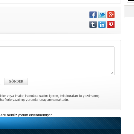
S
Ne
A
"L
M
Ba
ler veya imalar, inançlara saldırı içeren, imla kuralları ile yazılmamış,
harflerle yazılmış yorumlar onaylanmamaktadır.
ere henüz yorum eklenmemiştir.