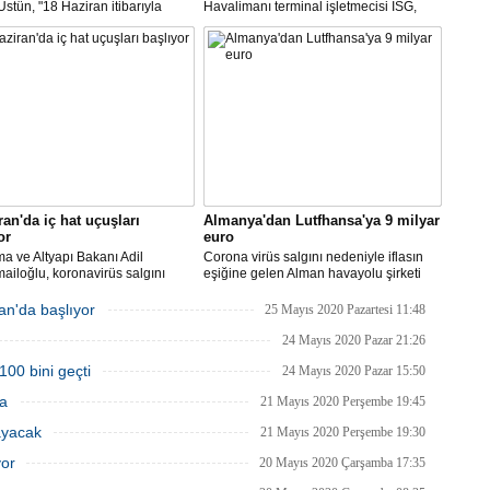
stün, "18 Haziran itibarıyla
Havalimanı terminal işletmecisi ISG,
’daki 16 şehirden Anadolu’daki
yarın başlayacak iç hat uçuşlarında
taya direkt uçmaya başlayacağız"
uçak içerisine kabin bagajı kabul
edilmeyeceğini duyurdu.
ran'da iç hat uçuşları
Almanya'dan Lutfhansa'ya 9 milyar
or
euro
ma ve Altyapı Bakanı Adil
Corona virüs salgını nedeniyle iflasın
ailoğlu, koronavirüs salgını
eşiğine gelen Alman havayolu şirketi
yle mart ayında durdurulan uçak
Lufthansa ile federal hükümet arasında
inin, 1 Haziran itibarıyla iç
anlaşma sağlandı.
an'da başlıyor
25 Mayıs 2020 Pazartesi 11:48
a yeniden başlayacağını bildirdi.
24 Mayıs 2020 Pazar 21:26
100 bini geçti
24 Mayıs 2020 Pazar 15:50
ma
21 Mayıs 2020 Perşembe 19:45
ayacak
21 Mayıs 2020 Perşembe 19:30
yor
20 Mayıs 2020 Çarşamba 17:35