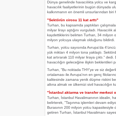
Dünya genelinde havacılıkta yolcu ve kar
havacılık faaliyetlerinin bugün dünyada u
kalkınmanın en önemli unsurlarından biri hal
"Sektörün cirosu 11 kat arttı"
Turhan, bu kapsamda yaptıkları çalışmalar
milyar lirayı aştığını vurguladı. Havacılı
kaydettiklerini belirten Turhan, 34 milyon 
milyon yolcuya ulaşmak olduğunu bildirdi.
Turhan, yolcu sayısında Avrupa'da 4'üncü
yük miktarı 4 milyon tona yaklaştı. Sektörd
kat artırarak 110 milyar liraya çıktı." ded
havacılığın geleceğine ilişkin beklentileri p
Turhan, "Bu noktada THY'ye ve siz değerli
ortalaması ile Avrupa'nın en genç filoların
kalitesinde zamana yenik düşme riskini ber
altına almak ve ülkemizi sivil havacılığın k
"İstanbul aktarma ve transfer merkezi 
Turhan, İstanbul Havalimanının idealin, 
belirterek, "Taşınma işlemleri devam ediyo
Burasının 200 milyon yolcu kapasitesiyle 
getiren Turhan, İstanbul Havalimanı sayesi