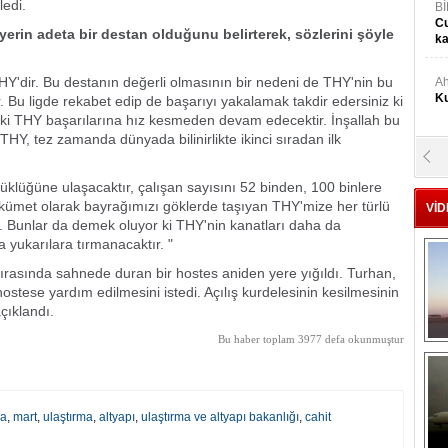
ledi.
Bİ
Cu
 yerin adeta bir destan olduğunu belirterek, sözlerini şöyle
ka
Y'dir. Bu destanın değerli olmasının bir nedeni de THY'nin bu
Ah
Ku
r. Bu ligde rekabet edip de başarıyı yakalamak takdir edersiniz ki
m ki THY başarılarına hız kesmeden devam edecektir. İnşallah bu
 THY, tez zamanda dünyada bilinirlikte ikinci sıradan ilk
M
Ku
klüğüne ulaşacaktır, çalışan sayısını 52 binden, 100 binlere
ükümet olarak bayrağımızı göklerde taşıyan THY'mize her türlü
VİD
 Bunlar da demek oluyor ki THY'nin kanatları daha da
M.
yukarılara tırmanacaktır. "
Ya
asında sahnede duran bir hostes aniden yere yığıldı. Turhan,
stese yardım edilmesini istedi. Açılış kurdelesinin kesilmesinin
Mu
çıklandı.
Si
Bu haber toplam 3977 defa okunmuştur
A
Ge
ma
,
mart
,
ulaştırma
,
altyapı
,
ulaştırma ve altyapı bakanlığı
,
cahit