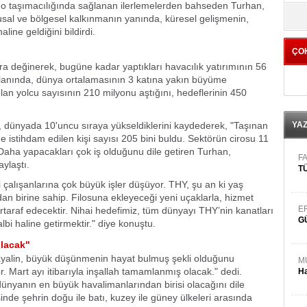
go taşımacılığında sağlanan ilerlemelerden bahseden Turhan,
yö
lusal ve bölgesel kalkınmanın yanında, küresel gelişmenin,
ine geldiğini bildirdi.
ÇO
a değinerek, bugüne kadar yaptıkları havacılık yatırımının 56
k alanında, dünya ortalamasının 3 katına yakın büyüme
olan yolcu sayısının 210 milyonu aştığını, hedeflerinin 450
, dünyada 10'uncu sıraya yükseldiklerini kaydederek, "Taşınan
YA
e istihdam edilen kişi sayısı 205 bini buldu. Sektörün cirosu 11
i. Daha yapacakları çok iş olduğunu dile getiren Turhan,
FA
aylaştı.
TÜ
 çalışanlarına çok büyük işler düşüyor. THY, şu an ki yaş
dan birine sahip. Filosuna ekleyeceği yeni uçaklarla, hizmet
E
taraf edecektir. Nihai hedefimiz, tüm dünyayı THY’nin kanatları
G
albi haline getirmektir." diye konuştu.
olacak"
hayalin, büyük düşünmenin hayat bulmuş şekli olduğunu
M
r. Mart ayı itibarıyla inşallah tamamlanmış olacak." dedi.
Ha
dünyanın en büyük havalimanlarından birisi olacağını dile
nde şehrin doğu ile batı, kuzey ile güney ülkeleri arasında