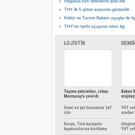
Pegasus tüm seferlerini iptal etti
THY ilk 5 şirket arasında gösterildi
Kültür ve Turizm Bakanı uçuşlar ile ilg
THY'nin tarihi uçuşuna rekor ilgi
LOJİSTİK
DEMİ
Taşıma yatırımları, rotayı
Bakan K
Marmaray'a çevirdi
müjdeyi
ücretsi
Gemi ve yat ihracatına 'jet'
YHT sef
izin
aradan 
Rusya, Türk karayolu
Ulaştır
taşımacılarına kısıtlama
YHT sef
getirebilir
başlıyo