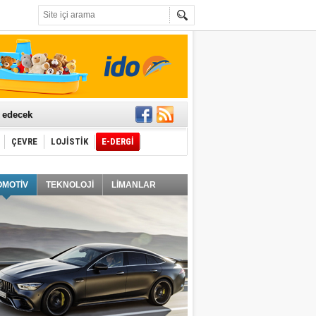
t edecek
ÇEVRE
LOJİSTİK
E-DERGİ
ğlayacak
OMOTİV
TEKNOLOJİ
LİMANLAR
i