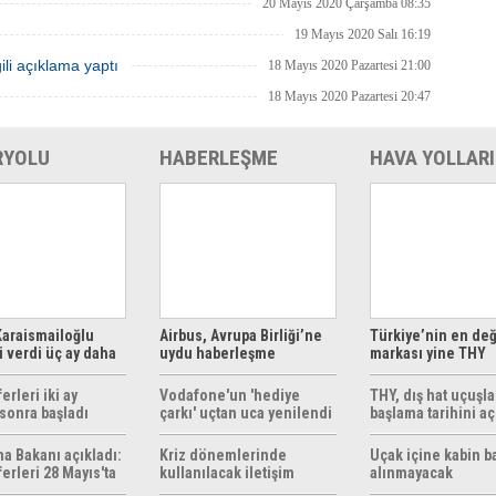
20 Mayıs 2020 Çarşamba 08:35
19 Mayıs 2020 Salı 16:19
ili açıklama yaptı
18 Mayıs 2020 Pazartesi 21:00
18 Mayıs 2020 Pazartesi 20:47
RYOLU
HABERLEŞME
HAVA YOLLARI
araismailoğlu
Airbus, Avrupa Birliği’ne
Türkiye’nin en değ
 verdi üç ay daha
uydu haberleşme
markası yine THY
z
çözümleri sunuyor
erleri iki ay
Vodafone'un 'hediye
THY, dış hat uçuşla
sonra başladı
çarkı' uçtan uca yenilendi
başlama tarihini aç
ma Bakanı açıkladı:
Kriz dönemlerinde
Uçak içine kabin b
erleri 28 Mayıs'ta
kullanılacak iletişim
alınmayacak
r
yöntemleri rehberi