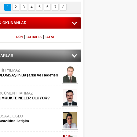
Bilinmeyen 
İşte Meclis'e giren 
nleriyle İstanbul 
600 milletvekilinin 
1
2
3
4
5
6
7
8
Adaları
listesi
K OKUNANLAR
|
|
DÜN
BU HAFTA
BU AY
ZARLAR
TİH YILMAZ
LOMSAŞ'ın Başarısı ve Hedefleri
RCÜMENT TAHMAZ
ÜMRÜKTE NELER OLUYOR?
USA ALİOĞLU
vacılıkta iletişim