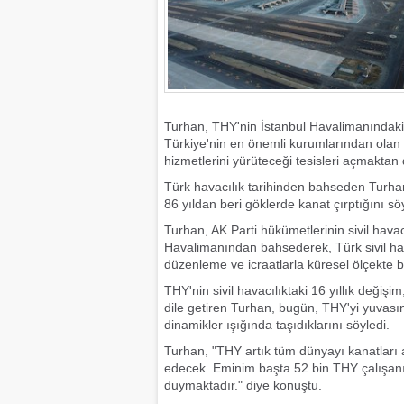
Turhan, THY'nin İstanbul Havalimanındaki
Türkiye'nin en önemli kurumlarından olan 
hizmetlerini yürüteceği tesisleri açmaktan
Türk havacılık tarihinden bahseden Turhan,
86 yıldan beri göklerde kanat çırptığını söy
Turhan, AK Parti hükümetlerinin sivil havac
Havalimanından bahsederek, Türk sivil hav
düzenleme ve icraatlarla küresel ölçekte bir
THY'nin sivil havacılıktaki 16 yıllık deği
dile getiren Turhan, bugün, THY'yi yuvası
dinamikler ışığında taşıdıklarını söyledi.
Turhan, "THY artık tüm dünyayı kanatları
edecek. Eminim başta 52 bin THY çalışanı 
duymaktadır." diye konuştu.