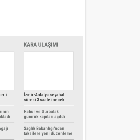
KARA ULAŞIMI
erli
İzmir-Antalya seyahat
süresi 3 saate inecek
rının
Habur ve Gürbulak
ıkladı
gümrük kapıları açıldı
agajı
Sağlık Bakanlığı'ndan
taksilere yeni düzenleme