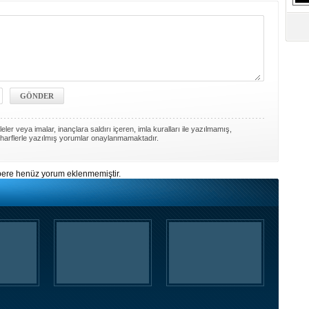
S
Ne
A
"L
M
Ba
ler veya imalar, inançlara saldırı içeren, imla kuralları ile yazılmamış,
harflerle yazılmış yorumlar onaylanmamaktadır.
ere henüz yorum eklenmemiştir.