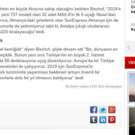
Bİ
Cu
hinin en büyük filosuna sahip olacağını belirten Bischof, “2024’e
ka
n yeni 737 modeli olan 32 adet MAX-8’in ilk 5 uçağı Nisan’dan
yrıca, Almanya’daki şirketimiz olan SunExpress Almanya için de
Ah
unla da yetinmiyoruz tabii ki; Antalya çıkışlı uluslararası
Ku
A320 kiralayacağız”dedi.
ak
M
l kemiğidir” diyen Bischof, şöyle devam etti “Biz, dünyanın en
Ku
lu seçildik. Bunun yanı sıra Türkiye’nin en büyük 2. hizmet
mda 90 destinasyona uçuş düzenliyoruz. Avrupa’da bir Türkiye
VİD
ratörleri ile çalışıyoruz. 2019 için SunExpress’in
M.
 Türk turizminde yaşanması beklenen artışın önemli bir
Ya
orlarla dolu bir yıl olmasını bekliyoruz” dedi.
Bu haber toplam 1422 defa okunmuştur
Mu
Si
A
Ge