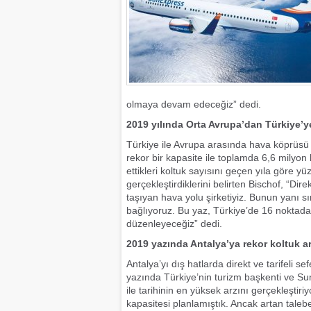
olmaya devam edeceğiz” dedi.
2019 yılında Orta Avrupa’dan Türkiye’ye
Türkiye ile Avrupa arasında hava köprüsü
rekor bir kapasite ile toplamda 6,6 milyon
ettikleri koltuk sayısını geçen yıla göre yü
gerçekleştirdiklerini belirten Bischof, “Dire
taşıyan hava yolu şirketiyiz. Bunun yanı s
bağlıyoruz. Bu yaz, Türkiye’de 16 noktadan
düzenleyeceğiz” dedi.
2019 yazında Antalya’ya rekor koltuk ar
Antalya’yı dış hatlarda direkt ve tarifeli
yazında Türkiye’nin turizm başkenti ve Su
ile tarihinin en yüksek arzını gerçekleştiri
kapasitesi planlamıştık. Ancak artan talebe