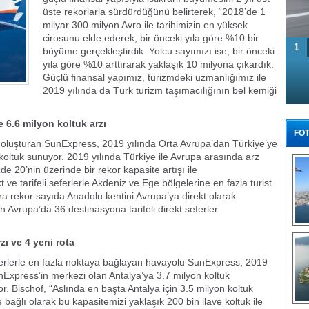
üste rekorlarla sürdürdüğünü belirterek, “2018’de 1
milyar 300 milyon Avro ile tarihimizin en yüksek
cirosunu elde ederek, bir önceki yıla göre %10 bir
1
büyüme gerçekleştirdik. Yolcu sayımızı ise, bir önceki
yıla göre %10 arttırarak yaklaşık 10 milyona çıkardık.
Güçlü finansal yapımız, turizmdeki uzmanlığımız ile
2019 yılında da Türk turizm taşımacılığının bel kemiği
 6.6 milyon koltuk arzı
FOT
 oluşturan SunExpress, 2019 yılında Orta Avrupa’dan Türkiye’ye
 koltuk sunuyor. 2019 yılında Türkiye ile Avrupa arasında arz
zde 20’nin üzerinde bir rekor kapasite artışı ile
kt ve tarifeli seferlerle Akdeniz ve Ege bölgelerine en fazla turist
ıra rekor sayıda Anadolu kentini Avrupa’ya direkt olarak
 Avrupa’da 36 destinasyona tarifeli direkt seferler
Tü
zı ve 4 yeni rota
 seferlerle en fazla noktaya bağlayan havayolu SunExpress, 2019
nExpress’in merkezi olan Antalya’ya 3.7 milyon koltuk
yor. Bischof, “Aslında en başta Antalya için 3.5 milyon koltuk
 bağlı olarak bu kapasitemizi yaklaşık 200 bin ilave koltuk ile