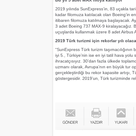
Bu yıl 5 adet MAX filoya katılıyor
2019 yılında SunExpress’in, 83 uçakla tari
kadar filomuza katılacak olan Boeing’in e
itibaren filomuza katılmaya başlayacak. A
3 adet Boeing 737 MAX-9 kiralayacağız. Bun
uçuşlarda kullanmak üzere 8 adet Airbus 
2019 Türk turizmi için rekorlar yılı olac
“SunExpress Türk turizm taşımacılığının be
iyi 5., Türkiye’nin ise en iyi tatil hava yo
ihracatçısıyız. 30’dan fazla ülkede topla
uzmanı olarak, Avrupa’nın en büyük tur ope
gerçekleştirdiği bu rekor kapasite artışı,
göstergesidir. 2019’un, Türk turizminde rek