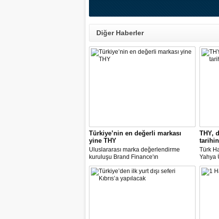
Diğer Haberler
Türkiye’nin en değerli markası
THY, d
yine THY
tarihin
Uluslararası marka değerlendirme
Türk Ha
kuruluşu Brand Finance'ın
Yahya Ü
araştırmasına göre Türk Hava Yolları, 2
Avrupa
milyar dolara yaklaşan marka değeriyle
14 nok
bu yıl da "Türkiye'nin en değerli
dedi.
markası" oldu. Aytemiz, Kordsa ve Mars
Lojistik ilk marka arasına girdi.