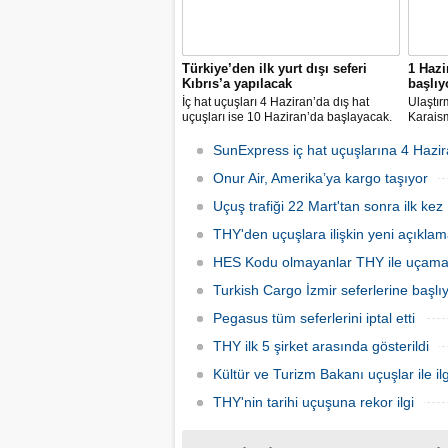
Türkiye’den ilk yurt dışı seferi
1 Hazi
Kıbrıs’a yapılacak
başlıy
İç hat uçuşları 4 Haziran’da dış hat
Ulaştır
uçuşları ise 10 Haziran’da başlayacak.
Karaism
Dış hatlarda uçuşlar ilk olarak KKTC’ye
nedeni
olacak.
seferler
SunExpress iç hat uçuşlarına 4 Hazir
hatlard
Onur Air, Amerika’ya kargo taşıyor
Uçuş trafiği 22 Mart'tan sonra ilk kez 
THY'den uçuşlara ilişkin yeni açıkla
HES Kodu olmayanlar THY ile uçam
Turkish Cargo İzmir seferlerine başlı
Pegasus tüm seferlerini iptal etti
THY ilk 5 şirket arasında gösterildi
Kültür ve Turizm Bakanı uçuşlar ile ilg
THY'nin tarihi uçuşuna rekor ilgi