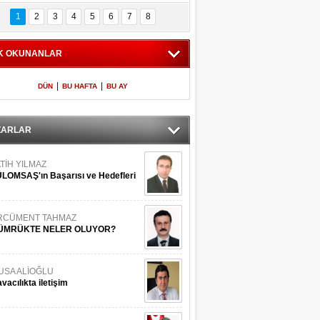
Bilinmeyen 
İşte Meclis'e giren 
nleriyle İstanbul 
600 milletvekilinin 
1
2
3
4
5
6
7
8
Adaları
listesi
K OKUNANLAR
|
|
DÜN
BU HAFTA
BU AY
ZARLAR
TİH YILMAZ
LOMSAŞ'ın Başarısı ve Hedefleri
RCÜMENT TAHMAZ
ÜMRÜKTE NELER OLUYOR?
USA ALİOĞLU
vacılıkta iletişim