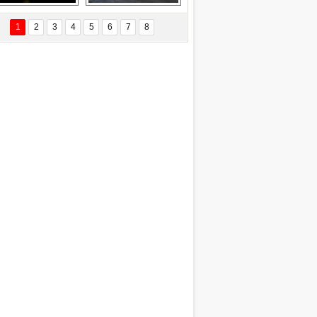
EÇİL ÖZYANIK
Delta uçağına 
Ford Focus RS 
 Değişti?
yıldırım çarptı
(2015)
1
2
3
4
5
6
7
8
DNAN SAKA
iman Kenti Aliağa"
ERİÇ KÖYATASI
yraksız Vatan !