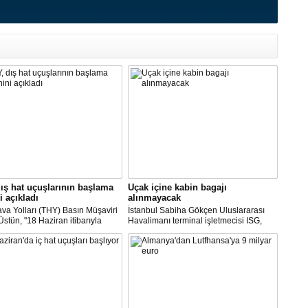
ış hat uçuşlarının başlama
Uçak içine kabin bagajı
i açıkladı
alınmayacak
va Yolları (THY) Basın Müşaviri
İstanbul Sabiha Gökçen Uluslararası
stün, "18 Haziran itibarıyla
Havalimanı terminal işletmecisi ISG,
’daki 16 şehirden Anadolu’daki
yarın başlayacak iç hat uçuşlarında
taya direkt uçmaya başlayacağız"
uçak içerisine kabin bagajı kabul
edilmeyeceğini duyurdu.