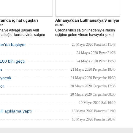
ran'da iç hat uçuşları
Almanya'dan Lutfhansa'ya 9 milyar
or
euro
ma ve Altyapı Bakanı Adil
Corona virüs salgını nedeniyle iflasın
ailoğlu, koronavirüs salgını
eşiğine gelen Alman havayolu şirketi
yle mart ayında durdurulan uçak
Lufthansa ile federal hükümet arasında
inin, 1 Haziran itibarıyla iç
anlaşma sağlandı.
an'da başlıyor
25 Mayıs 2020 Pazartesi 11:48
a yeniden başlayacağını bildirdi.
24 Mayıs 2020 Pazar 21:26
100 bini geçti
24 Mayıs 2020 Pazar 15:50
ma
21 Mayıs 2020 Perşembe 19:45
ayacak
21 Mayıs 2020 Perşembe 19:30
yor
20 Mayıs 2020 Çarşamba 17:35
20 Mayıs 2020 Çarşamba 08:35
19 Mayıs 2020 Salı 16:19
ili açıklama yaptı
18 Mayıs 2020 Pazartesi 21:00
18 Mayıs 2020 Pazartesi 20:47