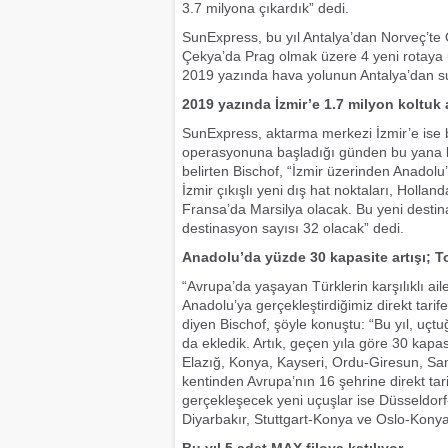
3.7 milyona çıkardık” dedi.
SunExpress, bu yıl Antalya’dan Norveç’te
Çekya’da Prag olmak üzere 4 yeni rotaya u
2019 yazında hava yolunun Antalya’dan su
2019 yazında İzmir’e 1.7 milyon koltuk a
SunExpress, aktarma merkezi İzmir’e ise b
operasyonuna başladığı günden bu yana b
belirten Bischof, “İzmir üzerinden Anadol
İzmir çıkışlı yeni dış hat noktaları, Holl
Fransa’da Marsilya olacak. Bu yeni destin
destinasyon sayısı 32 olacak” dedi.
Anadolu’da yüzde 30 kapasite artışı; 
“Avrupa’da yaşayan Türklerin karşılıklı ail
Anadolu’ya gerçekleştirdiğimiz direkt tarif
diyen Bischof, şöyle konuştu: “Bu yıl, uç
da ekledik. Artık, geçen yıla göre 30 kapa
Elazığ, Konya, Kayseri, Ordu-Giresun, S
kentinden Avrupa’nın 16 şehrine direkt tar
gerçekleşecek yeni uçuşlar ise Düsseldor
Diyarbakır, Stuttgart-Konya ve Oslo-Konya