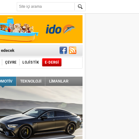
t edecek
ÇEVRE
LOJİSTİK
E-DERGİ
ğlayacak
OMOTİV
TEKNOLOJİ
LİMANLAR
i