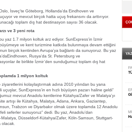
yö
 Oslo, İsveç’te Göteborg, Hollanda’da Eindhoven ve
çuyor ve mevcut birçok hatta uçuş frekansını da arttırıyor.
nacağı toplam dış hat destinasyon sayısı 36 olacak.
ÇO
rzı ve 3 yeni rota
u yaz 1.7 milyon koltuk arz ediyor. SunExpress’in İzmir
üyümeye ve kent turizmine katkıda bulunmaya devam ettiğini
u’nun birçok kentinden Avrupa’ya bağlantı da sunuyoruz. Bu yaz
YA
anda’daEindhoven, Rusya’da St. Petersburg ve
asyonlar ile birlikte İzmir’den sunduğumuz toplam dış hat
FA
TÜ
Toplamda 1 milyon koltuk
e ziyaretlerini kolaylaştırmak adına 2010 yılından bu yana
eli uçuşlar, SunExpress’in en hızlı büyüyen pazarı haline geldi”
E
G
tuğumuz mevcut Anadolu kentlerine Kütahya/Zafer ve Malatya’yı
site artışı ile Kütahya, Malatya, Adana, Ankara, Gaziantep,
amsun, Trabzon ve Diyarbakır olmak üzere toplamda 12 Anadolu
ifeli seferler sunuyoruz” dedi. Bu yaz, Anadolu’dan
M
Ha
f-Malatya, Düsseldorf-Kütahya/Zafer, Köln-Samsun, Stuttgart-
 olacak.