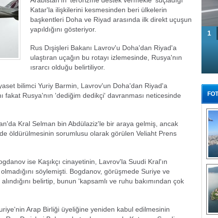
Arabistan'ın 'terörizme destek vermekle' suçladığı
Katar'la ilişkilerini kesmesinden beri ülkelerin
başkentleri Doha ve Riyad arasında ilk direkt uçuşun
yapıldığını gösteriyor.
1
Rus Dışişleri Bakanı Lavrov'u Doha'dan Riyad'a
ulaştıran uçağın bu rotayı izlemesinde, Rusya'nın
ısrarcı olduğu belirtiliyor.
iyaset bilimci Yuriy Barmin, Lavrov'un Doha'dan Riyad'a
FOT
nı fakat Rusya'nın 'dediğim dedikçi' davranması neticesinde
tan'da Kral Selman bin Abdülaziz'le bir araya gelmiş, ancak
de öldürülmesinin sorumlusu olarak görülen Veliaht Prens
gdanov ise Kaşıkçı cinayetinin, Lavrov'la Suudi Kral'ın
Tü
i olmadığını söylemişti. Bogdanov, görüşmede Suriye ve
le alındığını belirtip, bunun 'kapsamlı ve ruhu bakımından çok
.
riye'nin Arap Birliği üyeliğine yeniden kabul edilmesinin