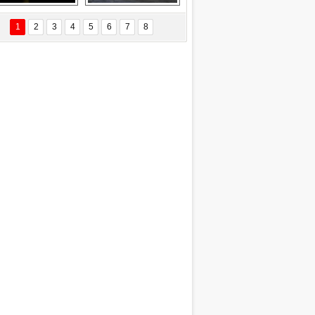
EÇİL ÖZYANIK
Delta uçağına 
Ford Focus RS 
 Değişti?
yıldırım çarptı
(2015)
1
2
3
4
5
6
7
8
DNAN SAKA
iman Kenti Aliağa"
ERİÇ KÖYATASI
yraksız Vatan !