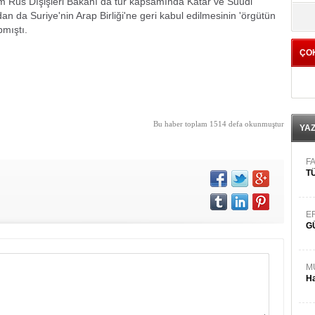
kim Rus Dışişleri Bakanı da tur kapsamında Katar ve Suudi
yö
an da Suriye'nin Arap Birliği'ne geri kabul edilmesinin 'örgütün
pmıştı.
ÇO
Bu haber toplam 1514 defa okunmuştur
YA
FA
TÜ
E
G
M
Ha