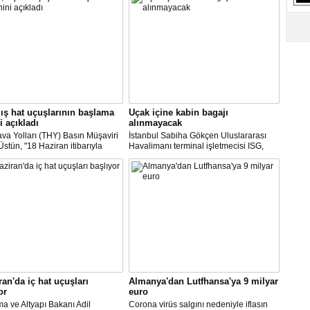
S
Ne
A
"L
M
ış hat uçuşlarının başlama
Uçak içine kabin bagajı
Ba
i açıkladı
alınmayacak
va Yolları (THY) Basın Müşaviri
İstanbul Sabiha Gökçen Uluslararası
stün, "18 Haziran itibarıyla
Havalimanı terminal işletmecisi ISG,
’daki 16 şehirden Anadolu’daki
yarın başlayacak iç hat uçuşlarında
taya direkt uçmaya başlayacağız"
uçak içerisine kabin bagajı kabul
edilmeyeceğini duyurdu.
ran'da iç hat uçuşları
Almanya'dan Lutfhansa'ya 9 milyar
or
euro
ma ve Altyapı Bakanı Adil
Corona virüs salgını nedeniyle iflasın