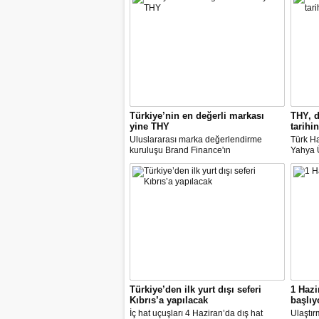
Türkiye’nin en değerli markası
THY, d
yine THY
tarihin
Uluslararası marka değerlendirme
Türk Ha
kuruluşu Brand Finance'ın
Yahya Ü
araştırmasına göre Türk Hava Yolları, 2
Avrupa
milyar dolara yaklaşan marka değeriyle
14 nok
bu yıl da "Türkiye'nin en değerli
dedi.
markası" oldu. Aytemiz, Kordsa ve Mars
Lojistik ilk marka arasına girdi.
Türkiye’den ilk yurt dışı seferi
1 Hazi
Kıbrıs’a yapılacak
başlıy
İç hat uçuşları 4 Haziran’da dış hat
Ulaştır