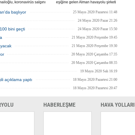
ailoğlu, koronavirüs salgını
eşiğine gelen Alman havayolu şirketi
yle mart ayında durdurulan uçak
Lufthansa ile federal hükümet arasında
inin, 1 Haziran itibarıyla iç
anlaşma sağlandı.
an'da başlıyor
25 Mayıs 2020 Pazartesi 11:48
a yeniden başlayacağını bildirdi.
24 Mayıs 2020 Pazar 21:26
100 bini geçti
24 Mayıs 2020 Pazar 15:50
ma
21 Mayıs 2020 Perşembe 19:45
ayacak
21 Mayıs 2020 Perşembe 19:30
yor
20 Mayıs 2020 Çarşamba 17:35
20 Mayıs 2020 Çarşamba 08:35
19 Mayıs 2020 Salı 16:19
ili açıklama yaptı
18 Mayıs 2020 Pazartesi 21:00
18 Mayıs 2020 Pazartesi 20:47
RYOLU
HABERLEŞME
HAVA YOLLARI