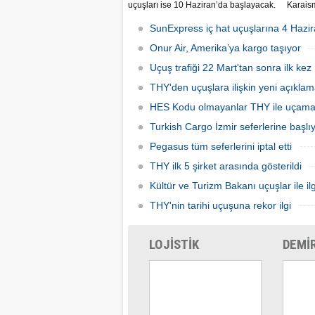
uçuşları ise 10 Haziran’da başlayacak.
Karaism
Dış hatlarda uçuşlar ilk olarak KKTC’ye
nedeni
olacak.
seferler
SunExpress iç hat uçuşlarına 4 Hazir
hatlard
Onur Air, Amerika’ya kargo taşıyor
Uçuş trafiği 22 Mart'tan sonra ilk kez 
THY'den uçuşlara ilişkin yeni açıkla
HES Kodu olmayanlar THY ile uçam
Turkish Cargo İzmir seferlerine başlı
Pegasus tüm seferlerini iptal etti
THY ilk 5 şirket arasında gösterildi
Kültür ve Turizm Bakanı uçuşlar ile ilg
THY'nin tarihi uçuşuna rekor ilgi
LOJİSTİK
DEMİ