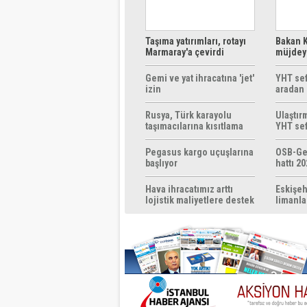
Taşıma yatırımları, rotayı
Bakan K
Marmaray'a çevirdi
müjdeyi
ücretsi
Gemi ve yat ihracatına 'jet'
YHT sef
izin
aradan 
Rusya, Türk karayolu
Ulaştır
taşımacılarına kısıtlama
YHT sef
getirebilir
başlıyo
Pegasus kargo uçuşlarına
OSB-Ge
başlıyor
hattı 20
Hava ihracatımız arttı
Eskişeh
lojistik maliyetlere destek
limanla
gerek