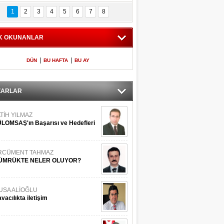
Bilinmeyen 
İşte Meclis'e giren 
nleriyle İstanbul 
600 milletvekilinin 
1
2
3
4
5
6
7
8
Adaları
listesi
K OKUNANLAR
|
|
DÜN
BU HAFTA
BU AY
ZARLAR
TİH YILMAZ
LOMSAŞ'ın Başarısı ve Hedefleri
RCÜMENT TAHMAZ
ÜMRÜKTE NELER OLUYOR?
USA ALİOĞLU
vacılıkta iletişim