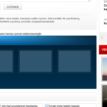
Bİ
Cu
ka
ler veya imalar, inançlara saldırı içeren, imla kuralları ile yazılmamış,
Ah
harflerle yazılmış yorumlar onaylanmamaktadır.
Ku
ere henüz yorum eklenmemiştir.
M
Ku
VİD
M.
Ya
Mu
Si
A
Ge