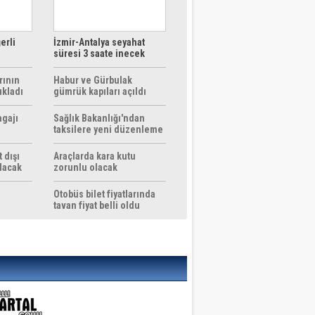
erli
İzmir-Antalya seyahat
süresi 3 saate inecek
rının
Habur ve Gürbulak
ıkladı
gümrük kapıları açıldı
agajı
Sağlık Bakanlığı'ndan
taksilere yeni düzenleme
 dışı
Araçlarda kara kutu
ılacak
zorunlu olacak
Otobüs bilet fiyatlarında
tavan fiyat belli oldu