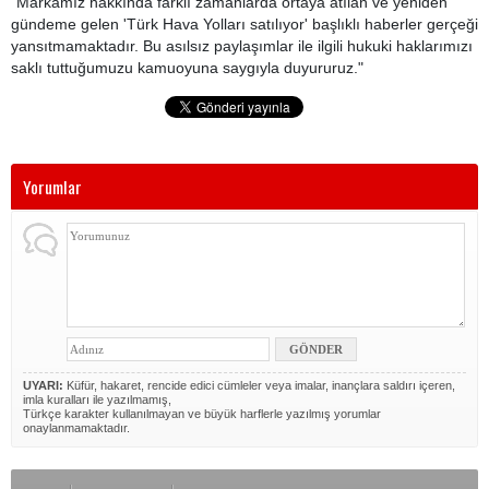
"Markamız hakkında farklı zamanlarda ortaya atılan ve yeniden
gündeme gelen 'Türk Hava Yolları satılıyor' başlıklı haberler gerçeği
yansıtmamaktadır. Bu asılsız paylaşımlar ile ilgili hukuki haklarımızı
saklı tuttuğumuzu kamuoyuna saygıyla duyururuz."
Yorumlar
UYARI:
Küfür, hakaret, rencide edici cümleler veya imalar, inançlara saldırı içeren,
imla kuralları ile yazılmamış,
Türkçe karakter kullanılmayan ve büyük harflerle yazılmış yorumlar
onaylanmamaktadır.