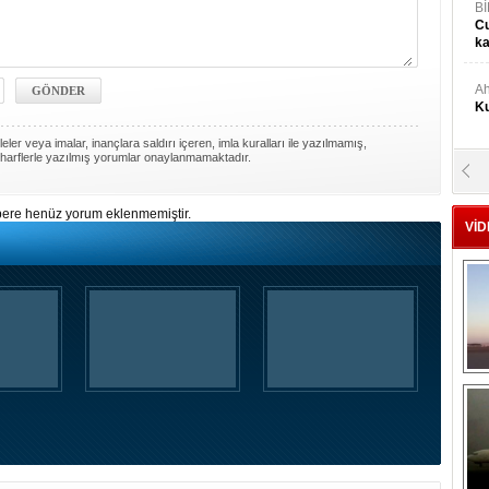
Bİ
Cu
ka
Ah
Ku
ler veya imalar, inançlara saldırı içeren, imla kuralları ile yazılmamış,
harflerle yazılmış yorumlar onaylanmamaktadır.
M
Ku
ere henüz yorum eklenmemiştir.
VİD
M.
Ya
Mu
Si
A
Ge