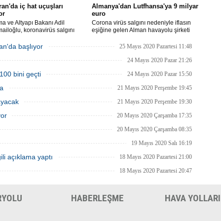
ran'da iç hat uçuşları
Almanya'dan Lutfhansa'ya 9 milyar
or
euro
ma ve Altyapı Bakanı Adil
Corona virüs salgını nedeniyle iflasın
ailoğlu, koronavirüs salgını
eşiğine gelen Alman havayolu şirketi
yle mart ayında durdurulan uçak
Lufthansa ile federal hükümet arasında
inin, 1 Haziran itibarıyla iç
anlaşma sağlandı.
an'da başlıyor
25 Mayıs 2020 Pazartesi 11:48
a yeniden başlayacağını bildirdi.
24 Mayıs 2020 Pazar 21:26
100 bini geçti
24 Mayıs 2020 Pazar 15:50
ma
21 Mayıs 2020 Perşembe 19:45
ayacak
21 Mayıs 2020 Perşembe 19:30
yor
20 Mayıs 2020 Çarşamba 17:35
20 Mayıs 2020 Çarşamba 08:35
19 Mayıs 2020 Salı 16:19
ili açıklama yaptı
18 Mayıs 2020 Pazartesi 21:00
18 Mayıs 2020 Pazartesi 20:47
RYOLU
HABERLEŞME
HAVA YOLLARI