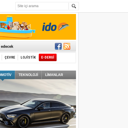
t edecek
ÇEVRE
LOJİSTİK
E-DERGİ
ğlayacak
OMOTİV
TEKNOLOJİ
LİMANLAR
i