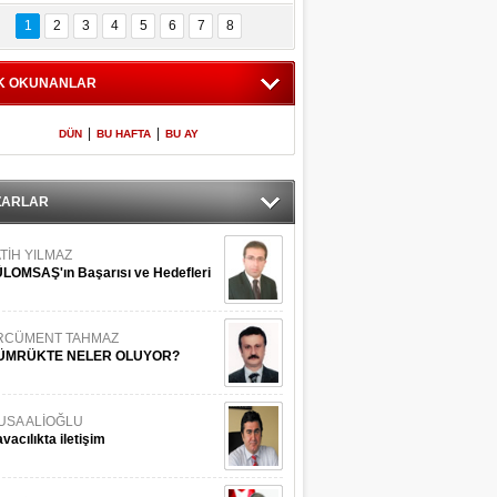
Bilinmeyen 
İşte Meclis'e giren 
nleriyle İstanbul 
600 milletvekilinin 
1
2
3
4
5
6
7
8
Adaları
listesi
K OKUNANLAR
|
|
DÜN
BU HAFTA
BU AY
ZARLAR
TİH YILMAZ
LOMSAŞ'ın Başarısı ve Hedefleri
RCÜMENT TAHMAZ
ÜMRÜKTE NELER OLUYOR?
USA ALİOĞLU
vacılıkta iletişim