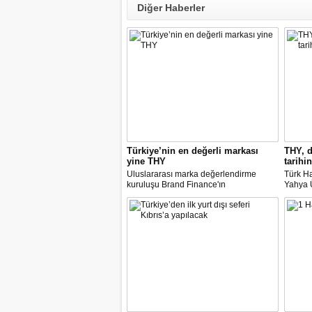
Diğer Haberler
Türkiye’nin en değerli markası
THY, d
yine THY
tarihin
Uluslararası marka değerlendirme
Türk Ha
kuruluşu Brand Finance'ın
Yahya Ü
araştırmasına göre Türk Hava Yolları, 2
Avrupa
milyar dolara yaklaşan marka değeriyle
14 nok
bu yıl da "Türkiye'nin en değerli
dedi.
markası" oldu. Aytemiz, Kordsa ve Mars
Lojistik ilk marka arasına girdi.