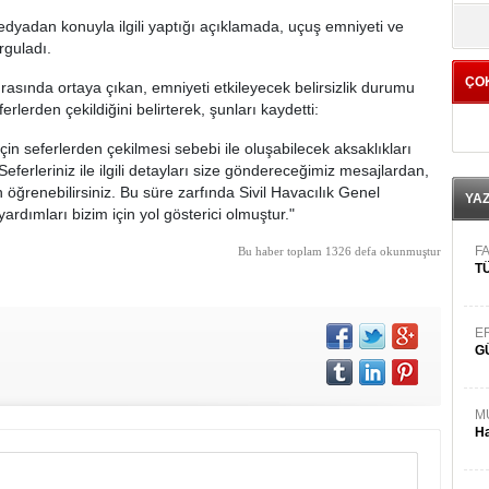
yö
dyadan konuyla ilgili yaptığı açıklamada, uçuş emniyeti ve
urguladı.
ÇO
asında ortaya çıkan, emniyeti etkileyecek belirsizlik durumu
erlerden çekildiğini belirterek, şunları kaydetti:
in seferlerden çekilmesi sebebi ile oluşabilecek aksaklıkları
eferleriniz ile ilgili detayları size göndereceğimiz mesajlardan,
ğrenebilirsiniz. Bu süre zarfında Sivil Havacılık Genel
YA
dımları bizim için yol gösterici olmuştur."
FA
Bu haber toplam 1326 defa okunmuştur
TÜ
E
G
M
Ha