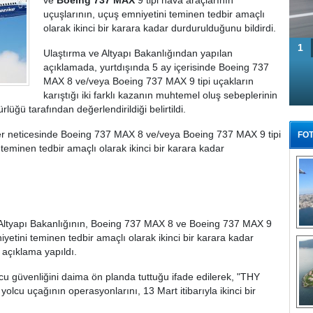
ve
Boeing 737 MAX
9 tipi hava araçlarının
uçuşlarının, uçuş emniyetini teminen tedbir amaçlı
olarak ikinci bir karara kadar durdurulduğunu bildirdi.
1
Ulaştırma ve Altyapı Bakanlığından yapılan
açıklamada, yurtdışında 5 ay içerisinde Boeing 737
MAX 8 ve/veya Boeing 737 MAX 9 tipi uçakların
karıştığı iki farklı kazanın muhtemel oluş sebeplerinin
üğü tarafından değerlendirildiği belirtildi.
r neticesinde Boeing 737 MAX 8 ve/veya Boeing 737 MAX 9 tipi
FOT
teminen tedbir amaçlı olarak ikinci bir karara kadar
 Altyapı Bakanlığının, Boeing 737 MAX 8 ve Boeing 737 MAX 9
Tü
iyetini teminen tedbir amaçlı olarak ikinci bir karara kadar
 açıklama yapıldı.
u güvenliğini daima ön planda tuttuğu ifade edilerek, "THY
olcu uçağının operasyonlarını, 13 Mart itibarıyla ikinci bir