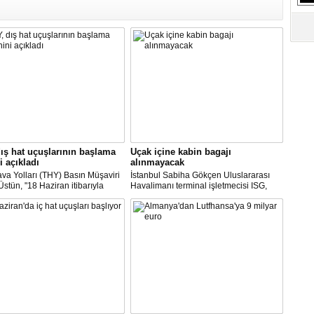
S
Ne
A
"L
M
Ba
ış hat uçuşlarının başlama
Uçak içine kabin bagajı
i açıkladı
alınmayacak
va Yolları (THY) Basın Müşaviri
İstanbul Sabiha Gökçen Uluslararası
stün, "18 Haziran itibarıyla
Havalimanı terminal işletmecisi ISG,
’daki 16 şehirden Anadolu’daki
yarın başlayacak iç hat uçuşlarında
taya direkt uçmaya başlayacağız"
uçak içerisine kabin bagajı kabul
edilmeyeceğini duyurdu.