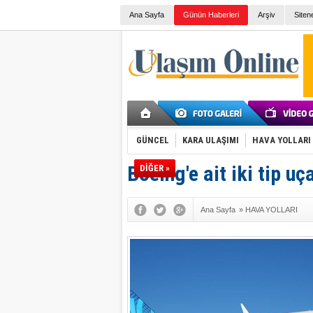
Ana Sayfa
Günün Haberleri
Arşiv
Siten
GÜNCEL
KARA ULAŞIMI
HAVA YOLLARI
Boeing'e ait iki tip u
DİĞER »
Ana Sayfa
»
HAVA YOLLARI