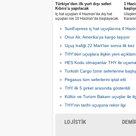
Türkiye’den ilk yurt dışı seferi
1 Hazi
Kıbrıs’a yapılacak
başlıy
İç hat uçuşları 4 Haziran’da dış hat
Ulaştır
uçuşları ise 10 Haziran’da başlayacak.
Karaism
Dış hatlarda uçuşlar ilk olarak KKTC’ye
nedeni
olacak.
seferler
SunExpress iç hat uçuşlarına 4 Hazir
hatlard
Onur Air, Amerika’ya kargo taşıyor
Uçuş trafiği 22 Mart'tan sonra ilk kez 
THY'den uçuşlara ilişkin yeni açıkla
HES Kodu olmayanlar THY ile uçam
Turkish Cargo İzmir seferlerine başlı
Pegasus tüm seferlerini iptal etti
THY ilk 5 şirket arasında gösterildi
Kültür ve Turizm Bakanı uçuşlar ile ilg
THY'nin tarihi uçuşuna rekor ilgi
LOJİSTİK
DEMİ