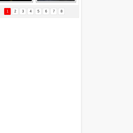
EÇİL ÖZYANIK
Delta uçağına 
Ford Focus RS 
 Değişti?
yıldırım çarptı
(2015)
1
2
3
4
5
6
7
8
DNAN SAKA
iman Kenti Aliağa"
ERİÇ KÖYATASI
yraksız Vatan !