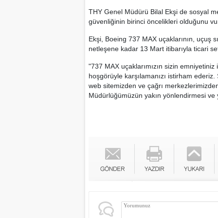
THY Genel Müdürü Bilal Ekşi de sosyal me
güvenliğinin birinci öncelikleri olduğunu v
Ekşi, Boeing 737 MAX uçaklarının, uçuş sır
netleşene kadar 13 Mart itibarıyla ticari sef
"737 MAX uçaklarımızın sizin emniyetiniz iç
hoşgörüyle karşılamanızı istirham ederiz. S
web sitemizden ve çağrı merkezlerimizden ö
Müdürlüğümüzün yakın yönlendirmesi ve yar