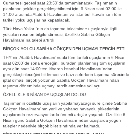
Cumartesi gecesi saat 23:59´da tamamlanacak. Taşınmanın
planlanan şekilde gerçekleşebilmesi için, 6 Nisan saat 02:00 ile
14:00 arasında Atatürk Havalimanı ve İstanbul Havalimanı tüm
tarifeli yolcu uçuşlarına kapatılacak.
Türk Hava Yolları´nın da taşınma takviminde uçuşlarıyla ilgili
yolcuları resmen bilgilendirmesi, özellikle Sabiha Gökçen
Havalimanı´na talebi artırdı.
BİRÇOK YOLCU SABİHA GÖKÇEN'DEN UÇMAYI TERCİH ETTİ
THY´nin Atatürk Havalimanı´ndaki tüm tarifeli uçuşlarının 6 Nisan
saat 02:00`de sona ereceğini, buradan planlanmış tüm uçuşların
aynı gün saat 14:00'ten itibaren İstanbul Havalimanı´ndan
gerçekleştirileceğini bildirmesi ve bazı seferlerin taşınma sürecinde
iptal olması birçok yolcunun Sabiha Gökçen Havalimanı´ndan
taşınma döneminde uçmayı tercih etmesine yol açtı.
ÖZELLİKLE 6 NİSAN'DA UÇUŞLAR DOLDU
Taşınmanın özellikle uçuşların yapılamayacağı süre içinde Sabiha
Gökçen Havalimanı´nın yerli ve yabancı havayolu şirketlerinin
uçuşlarında rezervasyonlarda önemli artışlar yaşandı. Özellikle 6
Nisan günü Sabiha Gökçen Havalimanı´ndan uçuşlarda yoğun
talepler nedeniyle birçok bilet sınıfında yer kalmadı.