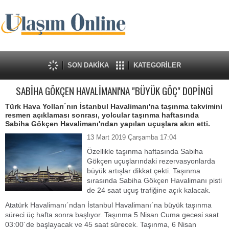
SON DAKİKA
KATEGORİLER
SABİHA GÖKÇEN HAVALİMANI'NA "BÜYÜK GÖÇ" DOPİNGİ
Türk Hava Yolları´nın İstanbul Havalimanı'na taşınma takvimini
resmen açıklaması sonrası, yolcular taşınma haftasında
Sabiha Gökçen Havalimanı'ndan yapılan uçuşlara akın etti.
13 Mart 2019 Çarşamba 17:04
Özellikle taşınma haftasında Sabiha
Gökçen uçuşlarındaki rezervasyonlarda
büyük artışlar dikkat çekti. Taşınma
sırasında Sabiha Gökçen Havalimanı pisti
de 24 saat uçuş trafiğine açık kalacak.
Atatürk Havalimanı´ndan İstanbul Havalimanı´na büyük taşınma
süreci üç hafta sonra başlıyor. Taşınma 5 Nisan Cuma gecesi saat
03:00´de başlayacak ve 45 saat sürecek. Taşınma, 6 Nisan