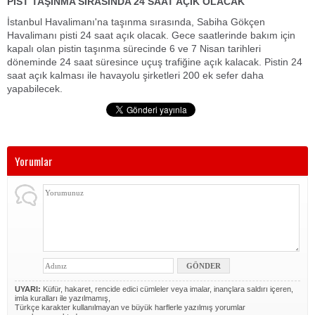
PİST TAŞINMA SIRASINDA 24 SAAT AÇIK OLACAK
İstanbul Havalimanı'na taşınma sırasında, Sabiha Gökçen
Havalimanı pisti 24 saat açık olacak. Gece saatlerinde bakım için
kapalı olan pistin taşınma sürecinde 6 ve 7 Nisan tarihleri
döneminde 24 saat süresince uçuş trafiğine açık kalacak. Pistin 24
saat açık kalması ile havayolu şirketleri 200 ek sefer daha
yapabilecek.
Yorumlar
UYARI:
Küfür, hakaret, rencide edici cümleler veya imalar, inançlara saldırı içeren,
imla kuralları ile yazılmamış,
Türkçe karakter kullanılmayan ve büyük harflerle yazılmış yorumlar