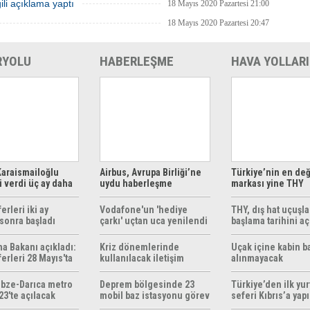
ili açıklama yaptı
18 Mayıs 2020 Pazartesi 21:00
18 Mayıs 2020 Pazartesi 20:47
RYOLU
HABERLEŞME
HAVA YOLLARI
araismailoğlu
Airbus, Avrupa Birliği’ne
Türkiye’nin en değ
 verdi üç ay daha
uydu haberleşme
markası yine THY
z
çözümleri sunuyor
erleri iki ay
Vodafone'un 'hediye
THY, dış hat uçuşla
sonra başladı
çarkı' uçtan uca yenilendi
başlama tarihini aç
ma Bakanı açıkladı:
Kriz dönemlerinde
Uçak içine kabin b
erleri 28 Mayıs'ta
kullanılacak iletişim
alınmayacak
r
yöntemleri rehberi
hazırlandı
bze-Darıca metro
Deprem bölgesinde 23
Türkiye’den ilk yurt
23'te açılacak
mobil baz istasyonu görev
seferi Kıbrıs’a yap
yapıyor