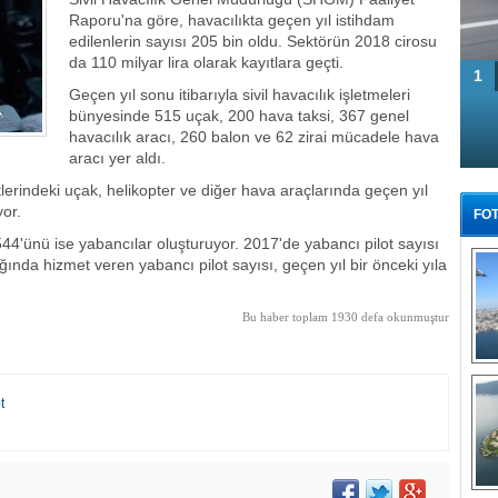
Raporu'na göre, havacılıkta geçen yıl istihdam
edilenlerin sayısı 205 bin oldu. Sektörün 2018 cirosu
da 110 milyar lira olarak kayıtlara geçti.
1
Geçen yıl sonu itibarıyla sivil havacılık işletmeleri
bünyesinde 515 uçak, 200 hava taksi, 367 genel
havacılık aracı, 260 balon ve 62 zirai mücadele hava
aracı yer aldı.
lerindeki uçak, helikopter ve diğer hava araçlarında geçen yıl
yor.
FOT
544'ünü ise yabancılar oluşturuyor. 2017'de yabancı pilot sayısı
ında hizmet veren yabancı pilot sayısı, geçen yıl bir önceki yıla
Bu haber toplam 1930 defa okunmuştur
Tü
t