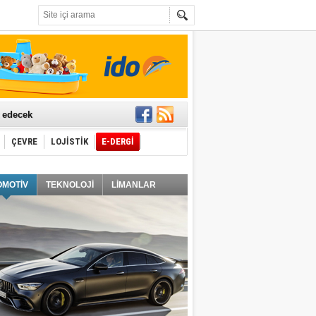
t edecek
ÇEVRE
LOJİSTİK
E-DERGİ
ğlayacak
OMOTİV
TEKNOLOJİ
LİMANLAR
i