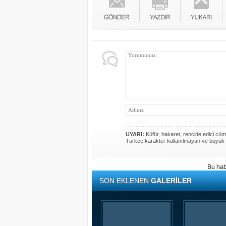
UYARI:
Küfür, hakaret, rencide edici cümle
Türkçe karakter kullanılmayan ve büyük 
Bu hab
SON EKLENEN
GALERİLER