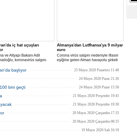
S
Ne
A
"L
ran'da iç hat uçuşları
Almanya'dan Lutfhansa'ya 9 milyar
M
or
euro
Ba
ma ve Altyapı Bakanı Adil
Corona virüs salgını nedeniyle iflasın
ailoğlu, koronavirüs salgını
eşiğine gelen Alman havayolu şirketi
yle mart ayında durdurulan uçak
Lufthansa ile federal hükümet arasında
inin, 1 Haziran itibarıyla iç
anlaşma sağlandı.
an'da başlıyor
25 Mayıs 2020 Pazartesi 11:48
a yeniden başlayacağını bildirdi.
24 Mayıs 2020 Pazar 21:26
100 bini geçti
24 Mayıs 2020 Pazar 15:50
ma
21 Mayıs 2020 Perşembe 19:45
ayacak
21 Mayıs 2020 Perşembe 19:30
yor
20 Mayıs 2020 Çarşamba 17:35
20 Mayıs 2020 Çarşamba 08:35
19 Mayıs 2020 Salı 16:19