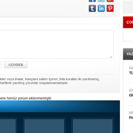
yö
ÇO
YA
FA
TÜ
ler veya imalar, inançlara saldırı içeren, imla kuralları ile yazılmamış,
harflerle yazılmış yorumlar onaylanmamaktadır.
E
G
ere henüz yorum eklenmemiştir.
M
Ha