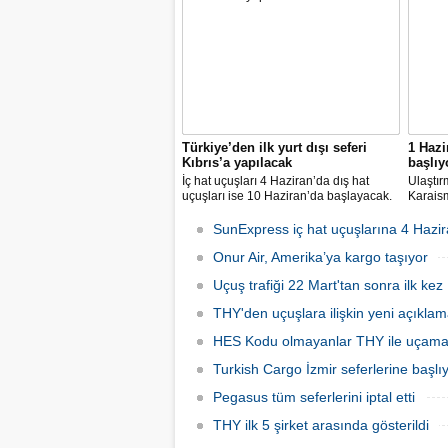
markası" oldu. Aytemiz, Kordsa ve Mars
Lojistik ilk marka arasına girdi.
Türkiye’den ilk yurt dışı seferi
1 Hazi
Kıbrıs’a yapılacak
başlıy
İç hat uçuşları 4 Haziran’da dış hat
Ulaştır
uçuşları ise 10 Haziran’da başlayacak.
Karaism
Dış hatlarda uçuşlar ilk olarak KKTC’ye
nedeni
olacak.
seferler
SunExpress iç hat uçuşlarına 4 Hazir
hatlard
Onur Air, Amerika’ya kargo taşıyor
Uçuş trafiği 22 Mart'tan sonra ilk kez 
THY'den uçuşlara ilişkin yeni açıkla
HES Kodu olmayanlar THY ile uçam
Turkish Cargo İzmir seferlerine başlı
Pegasus tüm seferlerini iptal etti
THY ilk 5 şirket arasında gösterildi