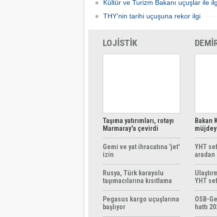
Kültür ve Turizm Bakanı uçuşlar ile ilg
THY'nin tarihi uçuşuna rekor ilgi
LOJİSTİK
DEMİ
Taşıma yatırımları, rotayı
Bakan K
Marmaray'a çevirdi
müjdeyi
ücretsi
Gemi ve yat ihracatına 'jet'
YHT sef
izin
aradan 
Rusya, Türk karayolu
Ulaştır
taşımacılarına kısıtlama
YHT sef
getirebilir
başlıyo
Pegasus kargo uçuşlarına
OSB-Ge
başlıyor
hattı 20