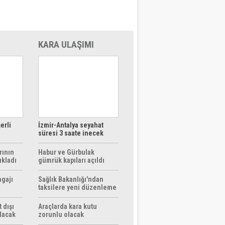
KARA ULAŞIMI
erli
İzmir-Antalya seyahat
süresi 3 saate inecek
rının
Habur ve Gürbulak
ıkladı
gümrük kapıları açıldı
agajı
Sağlık Bakanlığı'ndan
taksilere yeni düzenleme
 dışı
Araçlarda kara kutu
ılacak
zorunlu olacak