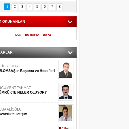
Bilinmeyen 
İşte Meclis'e giren 
nleriyle İstanbul 
600 milletvekilinin 
1
2
3
4
5
6
7
8
Adaları
listesi
K OKUNANLAR
|
|
DÜN
BU HAFTA
BU AY
ZARLAR
TİH YILMAZ
LOMSAŞ'ın Başarısı ve Hedefleri
RCÜMENT TAHMAZ
ÜMRÜKTE NELER OLUYOR?
USA ALİOĞLU
vacılıkta iletişim