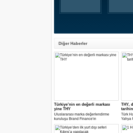
Diğer Haberler
Türkiye’nin en değerli markası
THY, d
yine THY
tarihin
Uluslararası marka değerlendirme
Türk Ha
kuruluşu Brand Finance'ın
Yahya Ü
araştırmasına göre Türk Hava Yolları, 2
Avrupa
milyar dolara yaklaşan marka değeriyle
14 nok
bu yıl da "Türkiye'nin en değerli
dedi.