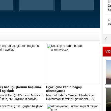
Bİ
Cu
ka
Ah
Ku
M
Ku
VİD
M.
Ya
Mu
Si
ış hat uçuşlarının başlama
Uçak içine kabin bagajı
i açıkladı
alınmayacak
A
va Yolları (THY) Basın Müşaviri
İstanbul Sabiha Gökçen Uluslararası
Ge
stün, "18 Haziran itibarıyla
Havalimanı terminal işletmecisi ISG,
’daki 16 şehirden Anadolu’daki
yarın başlayacak iç hat uçuşlarında
taya direkt uçmaya başlayacağız"
uçak içerisine kabin bagajı kabul
edilmeyeceğini duyurdu.