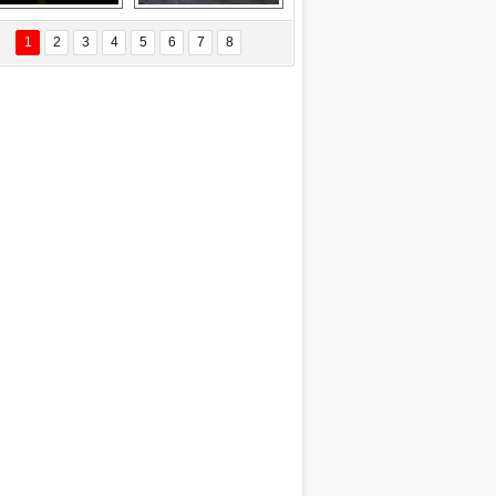
EÇİL ÖZYANIK
Delta uçağına 
Ford Focus RS 
 Değişti?
yıldırım çarptı
(2015)
1
2
3
4
5
6
7
8
DNAN SAKA
iman Kenti Aliağa"
ERİÇ KÖYATASI
yraksız Vatan !