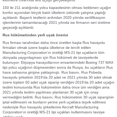
kilometre civarında test uçuşu gerçekleştirdi.
150 ile 211 aralığında yolcu kapasitesinin olması beklenen uçağın
konfor açısından birçok batılı ülkelerin üstünde çalışma yaptığı
açıklandı. Başarılı testlerin ardından 2020 yılında sertifikasyon
işlemlerinin tamamlanacağı 2021 yılında ise firmanın seri üretime
geçeceği açıklandı.
Rus hükümetinden yerli uçak önerisi
Rus firması tarafından daha önce üretilen başta Rus havayolu
firmaları olmak üzere başka ülkelerce de tercih edilen
Manufacturing Corporation’ın ürettiği MS-21 tipi uçakların tüm
dünyada yaygınlaşması için Rus hükümeti de tavsiyelerde
bulunuyor. Etiyopya havayollarının envanterindeki Boeing 737 MAX
tipi yolcu uçağının düşmesinden sonra da Rusya, bu uçakların Rus
hava sahasına girişine yaklaşmıştı. Rus basını, Rus Pobeda
havayolu şirketinin 2019’da 20 adet ve 2021 yılında 30 adet olmak
üzere toplam 50 adet uçak siparişi verdiğini 2019’da 20 adet uçağın
teslimi konusunda Rus hükümetinin daha önce izin verdiğini ama
2021 yılında teslimi yapılması planlanan 30 uçak için onay
vermediğini belirtti. Rus basını, Rus hükümetinin 30 uçak siparişinin
iptal edilmesini ve bunların yerine yerli uçaklara teşvik edilmesi
nedeniyle Rus havayolu şirketlerine Aircraft Manufacturing
Corporation’ın ürettiği MS-21 tipi uçakları kullanmasını tavsiye