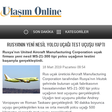
SON DAKİKA
KATEGORİLER
RUSYA'NIN YENİ NESİL YOLCU UÇAĞI TEST UÇUŞU YAPTI
Rusya’nın United Aircraft Manufacturing Corporation uçak
firması yeni nesil MS-21-300 tipi yolcu uçağının testini
başarıyla gerçekleştirdi.
18 Mart 2019 Pazartesi 09:54
Rus uçak üreticisi Aircraft Manufacturing
Corporation tarafından Rusya’nın Irkutsk
şehrinde bulunan uçak fabrikasının
havaalanından MS-21-300 tipi yolcu
uçağının test uçuşunu gerçekleştirdi.
Uçağın test uçuşunu pilotlar Andrey
Voropayev ve Roman Taskaev gerçekleştirdi. 90 dakika boyunca
uçuşu gerçekleştirilen kısa ve orta menzilli yolcu uçağı 500