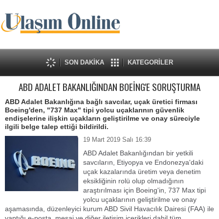
SON DAKİKA
KATEGORİLER
ABD ADALET BAKANLIĞINDAN BOEİNG'E SORUŞTURMA
ABD Adalet Bakanlığına bağlı savcılar, uçak üretici firması
Boeing'den, "737 Max" tipi yolcu uçaklarının güvenlik
endişelerine ilişkin uçakların geliştirilme ve onay süreciyle
ilgili belge talep ettiği bildirildi.
19 Mart 2019 Salı 16:39
ABD Adalet Bakanlığından bir yetkili
savcıların, Etiyopya ve Endonezya'daki
uçak kazalarında üretim veya denetim
eksikliğinin rolü olup olmadığının
araştırılması için Boeing'in, 737 Max tipi
yolcu uçaklarının geliştirilme ve onay
aşamasında, düzenleyici kurum ABD Sivil Havacılık Dairesi (FAA) ile
yaptığı e-posta, mesaj ve diğer iletişim içerikleri dahil tüm