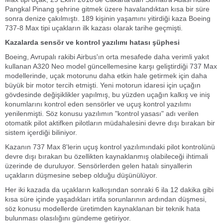
Pangkal Pinang şehrine gitmek üzere havalandıktan kısa bir süre
sonra denize çakılmıştı. 189 kişinin yaşamını yitirdiği kaza Boeing
737-8 Max tipi uçakların ilk kazası olarak tarihe geçmişti.
Kazalarda sensör ve kontrol yazılımı hatası şüphesi
Boeing, Avrupalı rakibi Airbus'ın orta mesafede daha verimli yakıt
kullanan A320 Neo model güncellemesine karşı geliştirdiği 737 Max
modellerinde, uçak motorunu daha etkin hale getirmek için daha
büyük bir motor tercih etmişti. Yeni motorun idaresi için uçağın
gövdesinde değişiklikler yapılmış, bu yüzden uçağın kalkış ve iniş
konumlarını kontrol eden sensörler ve uçuş kontrol yazılımı
yenilenmişti. Söz konusu yazılımın "kontrol yasası" adı verilen
otomatik pilot aktifken pilotların müdahalesini devre dışı bırakan bir
sistem içerdiği biliniyor.
Kazanın 737 Max 8'lerin uçuş kontrol yazılımındaki pilot kontrolünü
devre dışı bırakan bu özellikten kaynaklanmış olabileceği ihtimali
üzerinde de duruluyor. Sensörlerden gelen hatalı sinyallerin
uçakların düşmesine sebep olduğu düşünülüyor.
Her iki kazada da uçakların kalkışından sonraki 6 ila 12 dakika gibi
kısa süre içinde yaşadıkları irtifa sorunlarının ardından düşmesi,
söz konusu modellerde üretimden kaynaklanan bir teknik hata
bulunması olasılığını gündeme getiriyor.