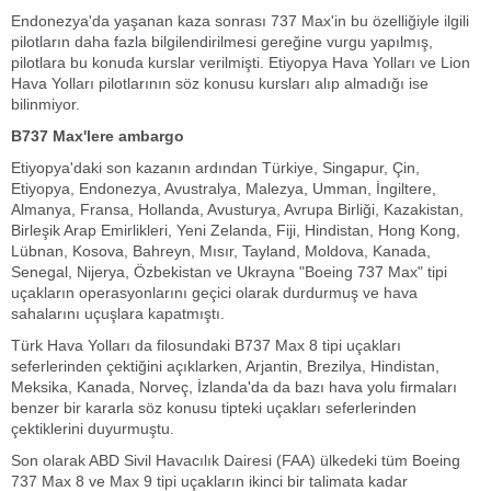
Endonezya'da yaşanan kaza sonrası 737 Max'in bu özelliğiyle ilgili
pilotların daha fazla bilgilendirilmesi gereğine vurgu yapılmış,
pilotlara bu konuda kurslar verilmişti. Etiyopya Hava Yolları ve Lion
Hava Yolları pilotlarının söz konusu kursları alıp almadığı ise
bilinmiyor.
B737 Max'lere ambargo
Etiyopya'daki son kazanın ardından Türkiye, Singapur, Çin,
Etiyopya, Endonezya, Avustralya, Malezya, Umman, İngiltere,
Almanya, Fransa, Hollanda, Avusturya, Avrupa Birliği, Kazakistan,
Birleşik Arap Emirlikleri, Yeni Zelanda, Fiji, Hindistan, Hong Kong,
Lübnan, Kosova, Bahreyn, Mısır, Tayland, Moldova, Kanada,
Senegal, Nijerya, Özbekistan ve Ukrayna "Boeing 737 Max" tipi
uçakların operasyonlarını geçici olarak durdurmuş ve hava
sahalarını uçuşlara kapatmıştı.
Türk Hava Yolları da filosundaki B737 Max 8 tipi uçakları
seferlerinden çektiğini açıklarken, Arjantin, Brezilya, Hindistan,
Meksika, Kanada, Norveç, İzlanda'da da bazı hava yolu firmaları
benzer bir kararla söz konusu tipteki uçakları seferlerinden
çektiklerini duyurmuştu.
Son olarak ABD Sivil Havacılık Dairesi (FAA) ülkedeki tüm Boeing
737 Max 8 ve Max 9 tipi uçakların ikinci bir talimata kadar