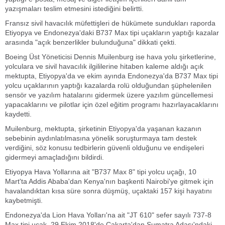
yazışmaları teslim etmesini istediğini belirtti.
Fransız sivil havacılık müfettişleri de hükümete sundukları raporda
Etiyopya ve Endonezya'daki B737 Max tipi uçakların yaptığı kazalar
arasında "açık benzerlikler bulunduğuna" dikkati çekti.
Boeing Üst Yöneticisi Dennis Muilenburg ise hava yolu şirketlerine,
yolculara ve sivil havacılık ilgililerine hitaben kaleme aldığı açık
mektupta, Etiyopya'da ve ekim ayında Endonezya'da B737 Max tipi
yolcu uçaklarının yaptığı kazalarda rolü olduğundan şüphelenilen
sensör ve yazılım hatalarını gidermek üzere yazılım güncellemesi
yapacaklarını ve pilotlar için özel eğitim programı hazırlayacaklarını
kaydetti.
Muilenburg, mektupta, şirketinin Etiyopya'da yaşanan kazanın
sebebinin aydınlatılmasına yönelik soruşturmaya tam destek
verdiğini, söz konusu tedbirlerin güvenli olduğunu ve endişeleri
gidermeyi amaçladığını bildirdi.
Etiyopya Hava Yollarına ait "B737 Max 8" tipi yolcu uçağı, 10
Mart'ta Addis Ababa'dan Kenya'nın başkenti Nairobi'ye gitmek için
havalandıktan kısa süre sonra düşmüş, uçaktaki 157 kişi hayatını
kaybetmişti.
Endonezya'da Lion Hava Yolları'na ait "JT 610" sefer sayılı 737-8
Max tipi uçak, 29 Ekim 2018'de Cakarta'dan Sumatra Adası'ndaki