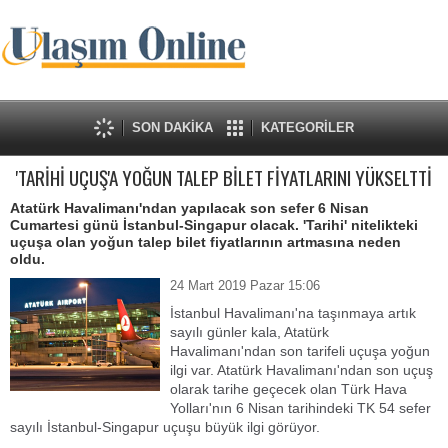
SON DAKİKA
KATEGORİLER
'TARİHİ UÇUŞ'A YOĞUN TALEP BİLET FİYATLARINI YÜKSELTTİ
Atatürk Havalimanı'ndan yapılacak son sefer 6 Nisan
Cumartesi günü İstanbul-Singapur olacak. 'Tarihi' nitelikteki
uçuşa olan yoğun talep bilet fiyatlarının artmasına neden
oldu.
24 Mart 2019 Pazar 15:06
İstanbul Havalimanı'na taşınmaya artık
sayılı günler kala, Atatürk
Havalimanı'ndan son tarifeli uçuşa yoğun
ilgi var. Atatürk Havalimanı'ndan son uçuş
olarak tarihe geçecek olan Türk Hava
Yolları'nın 6 Nisan tarihindeki TK 54 sefer
sayılı İstanbul-Singapur uçuşu büyük ilgi görüyor.