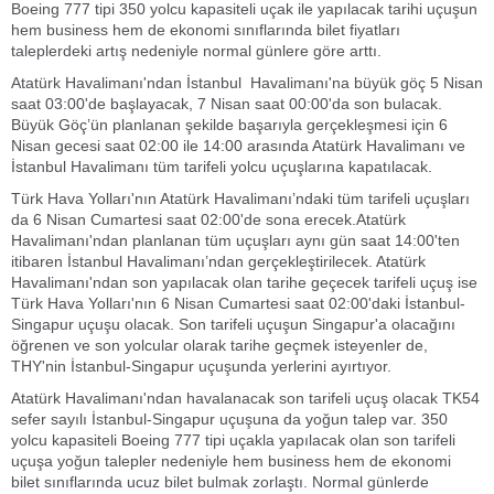
Boeing 777 tipi 350 yolcu kapasiteli uçak ile yapılacak tarihi uçuşun
hem business hem de ekonomi sınıflarında bilet fiyatları
taleplerdeki artış nedeniyle normal günlere göre arttı.
Atatürk Havalimanı'ndan İstanbul Havalimanı'na büyük göç 5 Nisan
saat 03:00'de başlayacak, 7 Nisan saat 00:00'da son bulacak.
Büyük Göç’ün planlanan şekilde başarıyla gerçekleşmesi için 6
Nisan gecesi saat 02:00 ile 14:00 arasında Atatürk Havalimanı ve
İstanbul Havalimanı tüm tarifeli yolcu uçuşlarına kapatılacak.
Türk Hava Yolları'nın Atatürk Havalimanı’ndaki tüm tarifeli uçuşları
da 6 Nisan Cumartesi saat 02:00'de sona erecek.Atatürk
Havalimanı'ndan planlanan tüm uçuşları aynı gün saat 14:00'ten
itibaren İstanbul Havalimanı’ndan gerçekleştirilecek. Atatürk
Havalimanı'ndan son yapılacak olan tarihe geçecek tarifeli uçuş ise
Türk Hava Yolları'nın 6 Nisan Cumartesi saat 02:00'daki İstanbul-
Singapur uçuşu olacak. Son tarifeli uçuşun Singapur'a olacağını
öğrenen ve son yolcular olarak tarihe geçmek isteyenler de,
THY'nin İstanbul-Singapur uçuşunda yerlerini ayırtıyor.
Atatürk Havalimanı'ndan havalanacak son tarifeli uçuş olacak TK54
sefer sayılı İstanbul-Singapur uçuşuna da yoğun talep var. 350
yolcu kapasiteli Boeing 777 tipi uçakla yapılacak olan son tarifeli
uçuşa yoğun talepler nedeniyle hem business hem de ekonomi
bilet sınıflarında ucuz bilet bulmak zorlaştı. Normal günlerde