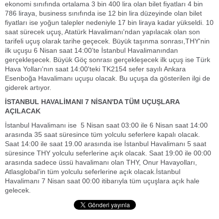
ekonomi sınıfında ortalama 3 bin 400 lira olan bilet fiyatları 4 bin
786 liraya, business sınıfında ise 12 bin lira düzeyinde olan bilet
fiyatları ise yoğun talepler nedeniyle 17 bin liraya kadar yükseldi. 10
saat sürecek uçuş, Atatürk Havalimanı'ndan yapılacak olan son
tarifeli uçuş olarak tarihe geçecek. Büyük taşınma sonrası,THY'nin
ilk uçuşu 6 Nisan saat 14:00’te İstanbul Havalimanından
gerçekleşecek. Büyük Göç sonrası gerçekleşecek ilk uçuş ise Türk
Hava Yolları'nın saat 14:00'teki TK2154 sefer sayılı Ankara
Esenboğa Havalimanı uçuşu olacak. Bu uçuşa da gösterilen ilgi de
giderek artıyor.
İSTANBUL HAVALİMANI 7 NİSAN'DA TÜM UÇUŞLARA
AÇILACAK
İstanbul Havalimanı ise 5 Nisan saat 03:00 ile 6 Nisan saat 14:00
arasında 35 saat süresince tüm yolculu seferlere kapalı olacak.
Saat 14:00 ile saat 19.00 arasında ise İstanbul Havalimanı 5 saat
süresince THY yolculu seferlerine açık olacak. Saat 19:00 ile 00:00
arasında sadece üssü havalimanı olan THY, Onur Havayolları,
Atlasglobal'in tüm yolculu seferlerine açık olacak.İstanbul
Havalimanı 7 Nisan saat 00:00 itibarıyla tüm uçuşlara açık hale
gelecek.