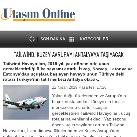
SON DAKİKA
KATEGORİLER
TAİLWİND, KUZEY AVRUPA'YI ANTALYA'YA TAŞIYACAK
Tailwind Havayolları, 2019 yılı yaz döneminde uçuş
gerçekleştirdiği ülke sayısını artırdı. İsveç, Norveç, Letonya ve
Estonya’dan uçuşlara başlayan havayolunun Türkiye’deki
rotası Türkiye’nin tatil merkezi Antalya olacak.
22 Nisan 2019 Pazartesi 17:26
Yakın doğu ülkelerinden ve Avrupa’nın
birçok noktasından Türkiye’nin turistik
merkezlerine charter uçuşlar
gerçekleştiren Tailwind Havayolları, uçuş
rotalarına yenilerini ekledi. Yaz sezonu
öncesi uçuş sayılarını artıran Tailwind
Havayolları, İskandinavya ülkelerinden ve Kuzey Avrupa’dan
gelecek turistleri Türkiye’nin tatil merkezi Antalya’ya taşıyacak.