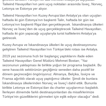
Tailwind Havayolları’nın yeni uçuş noktaları arasında İsveç, Norveç,
Letonya ve Estonya yer alıyor.
Tailwind Havayolları’nın Kuzey Avrupa’dan Antalya’ya olan uçuşları
haftada iki gün Estonya’nın başkenti Talin, haftada bir gün ise
Letonya’nın başkenti Riga’dan gerçekleşecek. İskandinavya ülkeleri
Norveç ve İsveç’den de uçuş gerçekleştirecek Tailwind Havayolları,
haftada iki gün yapacağı uçuşlarıyla turist kafilelerini Antalya’ya
getirecek.
Kuzey Avrupa ve İskandinavya ülkeleri ile uçuş destinasyonunu
geliştiren Tailwind Havayolları’nın Türkiye’deki rotası ise Antalya.
2019 yaz sezonuna hızlı bir başlangıç yaptıklarını ifade eden
Tailwind Havayolları Genel Müdürü Mehmet Bostan; “Yaz
sezonunun yaklaşması ile birlikte yoğun bir programa başladık. Bu
sene havacılık sektörünün geçtiğimiz seneden daha pozitif bir
dönem geçireceğini öngörüyoruz. Almanya, Belçika, İsviçre ve
Fransa ağırlıklı olarak uçuş yaptığımız ülkeler. Şimdi de bunlara
İskandinavya ülkelerinden Norveç ve İsveç’i dahil ettik. Bununla
birlikte Letonya ve Estonya’dan da charter uçuşlarımızı başlattık.
İlerleyen dönemde farklı destinasyonlardan da misafirlerimize
Türkiye’nin güzelliklerini görmeleri için eşlik ediyor olacağız’’ dedi.