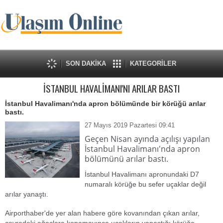
SON DAKİKA
KATEGORİLER
İSTANBUL HAVALİMANI'NI ARILAR BASTI
İstanbul Havalimanı'nda apron bölümünde bir körüğü arılar
bastı.
27 Mayıs 2019 Pazartesi 09:41
Geçen Nisan ayında açılışı yapılan
İstanbul Havalimanı'nda apron
bölümünü arılar bastı.
İstanbul Havalimanı apronundaki D7
numaralı körüğe bu sefer uçaklar değil
arılar yanaştı.
Airporthaber'de yer alan habere göre kovanından çıkan arılar,