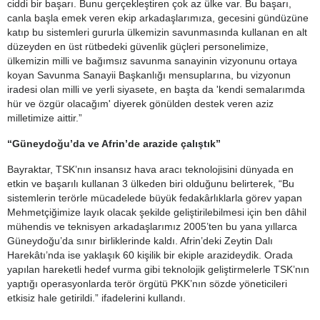
ciddi bir başarı. Bunu gerçekleştiren çok az ülke var. Bu başarı,
canla başla emek veren ekip arkadaşlarımıza, gecesini gündüzüne
katıp bu sistemleri gururla ülkemizin savunmasında kullanan en alt
düzeyden en üst rütbedeki güvenlik güçleri personelimize,
ülkemizin milli ve bağımsız savunma sanayinin vizyonunu ortaya
koyan Savunma Sanayii Başkanlığı mensuplarına, bu vizyonun
iradesi olan milli ve yerli siyasete, en başta da 'kendi semalarımda
hür ve özgür olacağım' diyerek gönülden destek veren aziz
milletimize aittir.”
“Güneydoğu’da ve Afrin’de arazide çalıştık”
Bayraktar, TSK’nın insansız hava aracı teknolojisini dünyada en
etkin ve başarılı kullanan 3 ülkeden biri olduğunu belirterek, “Bu
sistemlerin terörle mücadelede büyük fedakârlıklarla görev yapan
Mehmetçiğimize layık olacak şekilde geliştirilebilmesi için ben dâhil
mühendis ve teknisyen arkadaşlarımız 2005’ten bu yana yıllarca
Güneydoğu’da sınır birliklerinde kaldı. Afrin’deki Zeytin Dalı
Harekâtı’nda ise yaklaşık 60 kişilik bir ekiple arazideydik. Orada
yapılan hareketli hedef vurma gibi teknolojik geliştirmelerle TSK’nın
yaptığı operasyonlarda terör örgütü PKK’nın sözde yöneticileri
etkisiz hale getirildi.” ifadelerini kullandı.