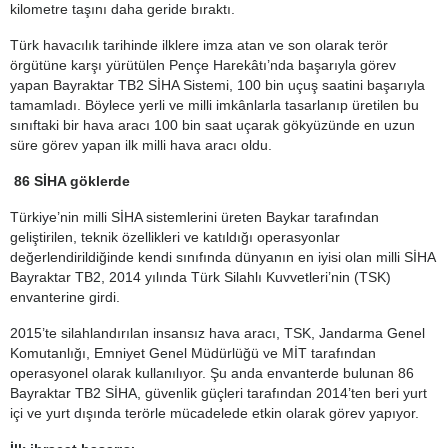
kilometre taşını daha geride bıraktı.
Türk havacılık tarihinde ilklere imza atan ve son olarak terör
örgütüne karşı yürütülen Pençe Harekâtı’nda başarıyla görev
yapan Bayraktar TB2 SİHA Sistemi, 100 bin uçuş saatini başarıyla
tamamladı. Böylece yerli ve milli imkânlarla tasarlanıp üretilen bu
sınıftaki bir hava aracı 100 bin saat uçarak gökyüzünde en uzun
süre görev yapan ilk milli hava aracı oldu.
86 SİHA göklerde
Türkiye’nin milli SİHA sistemlerini üreten Baykar tarafından
geliştirilen, teknik özellikleri ve katıldığı operasyonlar
değerlendirildiğinde kendi sınıfında dünyanın en iyisi olan milli SİHA
Bayraktar TB2, 2014 yılında Türk Silahlı Kuvvetleri’nin (TSK)
envanterine girdi.
2015’te silahlandırılan insansız hava aracı, TSK, Jandarma Genel
Komutanlığı, Emniyet Genel Müdürlüğü ve MİT tarafından
operasyonel olarak kullanılıyor. Şu anda envanterde bulunan 86
Bayraktar TB2 SİHA, güvenlik güçleri tarafından 2014’ten beri yurt
içi ve yurt dışında terörle mücadelede etkin olarak görev yapıyor.