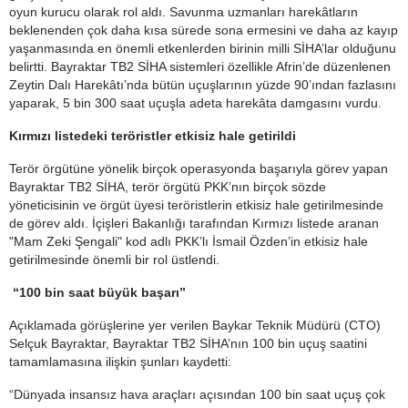
oyun kurucu olarak rol aldı. Savunma uzmanları harekâtların
beklenenden çok daha kısa sürede sona ermesini ve daha az kayıp
yaşanmasında en önemli etkenlerden birinin milli SİHA’lar olduğunu
belirtti. Bayraktar TB2 SİHA sistemleri özellikle Afrin’de düzenlenen
Zeytin Dalı Harekâtı’nda bütün uçuşlarının yüzde 90’ından fazlasını
yaparak, 5 bin 300 saat uçuşla adeta harekâta damgasını vurdu.
Kırmızı listedeki teröristler etkisiz hale getirildi
Terör örgütüne yönelik birçok operasyonda başarıyla görev yapan
Bayraktar TB2 SİHA, terör örgütü PKK’nın birçok sözde
yöneticisinin ve örgüt üyesi teröristlerin etkisiz hale getirilmesinde
de görev aldı. İçişleri Bakanlığı tarafından Kırmızı listede aranan
"Mam Zeki Şengali" kod adlı PKK’lı İsmail Özden’in etkisiz hale
getirilmesinde önemli bir rol üstlendi.
“100 bin saat büyük başarı”
Açıklamada görüşlerine yer verilen Baykar Teknik Müdürü (CTO)
Selçuk Bayraktar, Bayraktar TB2 SİHA’nın 100 bin uçuş saatini
tamamlamasına ilişkin şunları kaydetti:
“Dünyada insansız hava araçları açısından 100 bin saat uçuş çok