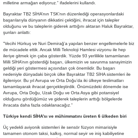
milletine armağan ediyoruz.” ifadelerini kullandı.
Bayraktar TB2 SİHA’nın TSK’nın düzenlediği operasyonlardaki
başarılarıyla dünyanın dikkatini çektiğini, ihracat için talepler
olduğunu ve bu taleplerin giderek arttığını aktaran Haluk Bayraktar,
şunları anlattı:
"Vecihi Hürkuş ve Nuri Demirağ’a yapılan benzer engellemelerle biz
de mücadele ettik. Ancak Milli Teknoloji Hamlesi vizyonu ile hep
ileriye gitmek için çaba gösterdik. Yüzde 93 yerlilikle tamamlanan
Milli SİHA’nın gösterdiği başarı, ülkemizin ve savunma sanayimizin
geldiği yeri göstermesi açısından çok önemlidir. Bu başarı
nedeniyle dünyadaki birçok ülke Bayraktar TB2 SİHA sistemleri ile
ilgileniyor. Bu yıl Avrupa ve Orta Doğu’da iki ülkeye teslimatları
tamamlayarak ihracat gerçekleştirdik. Önümüzdeki dönemde ise
Avrupa, Orta Doğu, Uzak Doğu ve Orta Asya gibi potansiyel
olduğunu gördüğümüz ve giderek taleplerin arttığı bölgelerde
ihracata daha fazla odaklanacağız.”
Türkiye kendi SİHA’sı ve mühimmatını üreten 6 ülkeden biri
Üç yedekli aviyonik sistemleri ile sensör füzyon mimarisiyle
tamamen otonom taksi, kalkış, normal seyir ve iniş kabiliyetine