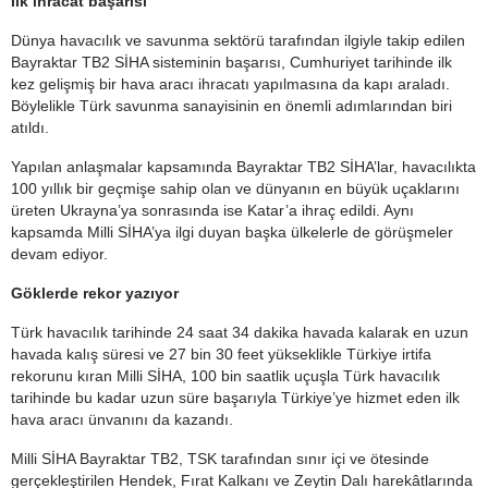
İlk ihracat başarısı
Dünya havacılık ve savunma sektörü tarafından ilgiyle takip edilen
Bayraktar TB2 SİHA sisteminin başarısı, Cumhuriyet tarihinde ilk
kez gelişmiş bir hava aracı ihracatı yapılmasına da kapı araladı.
Böylelikle Türk savunma sanayisinin en önemli adımlarından biri
atıldı.
Yapılan anlaşmalar kapsamında Bayraktar TB2 SİHA’lar, havacılıkta
100 yıllık bir geçmişe sahip olan ve dünyanın en büyük uçaklarını
üreten Ukrayna’ya sonrasında ise Katar’a ihraç edildi. Aynı
kapsamda Milli SİHA’ya ilgi duyan başka ülkelerle de görüşmeler
devam ediyor.
Göklerde rekor yazıyor
Türk havacılık tarihinde 24 saat 34 dakika havada kalarak en uzun
havada kalış süresi ve 27 bin 30 feet yükseklikle Türkiye irtifa
rekorunu kıran Milli SİHA, 100 bin saatlik uçuşla Türk havacılık
tarihinde bu kadar uzun süre başarıyla Türkiye’ye hizmet eden ilk
hava aracı ünvanını da kazandı.
Milli SİHA Bayraktar TB2, TSK tarafından sınır içi ve ötesinde
gerçekleştirilen Hendek, Fırat Kalkanı ve Zeytin Dalı harekâtlarında