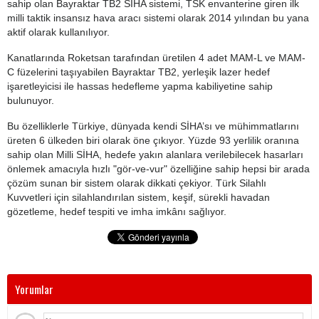
sahip olan Bayraktar TB2 SİHA sistemi, TSK envanterine giren ilk
milli taktik insansız hava aracı sistemi olarak 2014 yılından bu yana
aktif olarak kullanılıyor.
Kanatlarında Roketsan tarafından üretilen 4 adet MAM-L ve MAM-
C füzelerini taşıyabilen Bayraktar TB2, yerleşik lazer hedef
işaretleyicisi ile hassas hedefleme yapma kabiliyetine sahip
bulunuyor.
Bu özelliklerle Türkiye, dünyada kendi SİHA’sı ve mühimmatlarını
üreten 6 ülkeden biri olarak öne çıkıyor. Yüzde 93 yerlilik oranına
sahip olan Milli SİHA, hedefe yakın alanlara verilebilecek hasarları
önlemek amacıyla hızlı "gör-ve-vur" özelliğine sahip hepsi bir arada
çözüm sunan bir sistem olarak dikkati çekiyor. Türk Silahlı
Kuvvetleri için silahlandırılan sistem, keşif, sürekli havadan
gözetleme, hedef tespiti ve imha imkânı sağlıyor.
Yorumlar