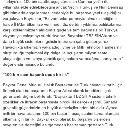
Türkiye’nin 100 bin saatlik uçuş süresinin Cumhuriyet’in ilk
yıllarında elde edilebileceğini ancak Vecihi Hürkuş ve Nuri Demirağ
gibi isimlerin engellenmesi nedeniyle bu başarıya yeni ulaşıldığını
vurgulayan Bayraktar, “Bir zamanlar parasıyla almak istediğimiz
halde İHA’lar ülkemize verilmedi. Biz de tüm yıldırma politikalarına
karşı köklerimizden aldığımız güçle ve tam bağımsız bir Türkiye
vizyonuyla çalışmayı sürdürüyoruz. Bayraktar TB2 SİHA’ların ve
daha büyük sistemlerin geliştirilmesi için çaba gösteriyoruz.
Havacılıkta ülkemizin yakaladığı ivme ve Milli Teknoloji Hamlesi’nin
oluşturduğu toplumsal dip dalga ile uçuşların milyon saate
ulaşacağına ve uzaya yönelik çalışmalara varacağına inanıyorum.”
değerlendirmesinde bulundu.
“100 bin saat başarılı uçuş bir ilk”
Baykar Genel Müdürü Haluk Bayraktar ise Türk havacılık tarihi için
önemli olan bu başarının Baykar Ailesi olarak kendilerini çok
gururlandırdığını belirterek, "Bayraktar TB2 SİHA sistemi teknik
özellikler ve ihracat başarısıyla birçok ilki gerçekleştirdi. Sahada
güvenlik güçlerimizin en büyük destekçilerinden biri oldu. Ayrıca
milli bir hava aracının 100 bin başarılı uçuş saatini tamamlaması
ülkemiz için bir ilk. Baykar ekibi olarak bu başarıyı bizlerden
sevgisini ve desteğini esirgemeden her zaman gösteren Türk