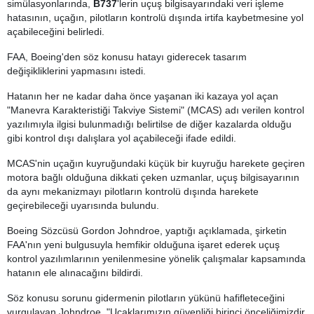
simülasyonlarında,
B737
'lerin uçuş bilgisayarındaki veri işleme
hatasının, uçağın, pilotların kontrolü dışında irtifa kaybetmesine yol
açabileceğini belirledi.
FAA, Boeing'den söz konusu hatayı giderecek tasarım
değişikliklerini yapmasını istedi.
Hatanın her ne kadar daha önce yaşanan iki kazaya yol açan
"Manevra Karakteristiği Takviye Sistemi" (MCAS) adı verilen kontrol
yazılımıyla ilgisi bulunmadığı belirtilse de diğer kazalarda olduğu
gibi kontrol dışı dalışlara yol açabileceği ifade edildi.
MCAS'nin uçağın kuyruğundaki küçük bir kuyruğu harekete geçiren
motora bağlı olduğuna dikkati çeken uzmanlar, uçuş bilgisayarının
da aynı mekanizmayı pilotların kontrolü dışında harekete
geçirebileceği uyarısında bulundu.
Boeing Sözcüsü Gordon Johndroe, yaptığı açıklamada, şirketin
FAA'nın yeni bulgusuyla hemfikir olduğuna işaret ederek uçuş
kontrol yazılımlarının yenilenmesine yönelik çalışmalar kapsamında
hatanın ele alınacağını bildirdi.
Söz konusu sorunu gidermenin pilotların yükünü hafifleteceğini
vurgulayan Johndroe, "Uçaklarımızın güvenliği birinci önceliğimizdir.