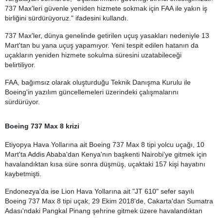
737 Max'leri güvenle yeniden hizmete sokmak için FAA ile yakın iş
birliğini sürdürüyoruz." ifadesini kullandı.
737 Max'ler, dünya genelinde getirilen uçuş yasakları nedeniyle 13
Mart'tan bu yana uçuş yapamıyor. Yeni tespit edilen hatanın da
uçakların yeniden hizmete sokulma süresini uzatabileceği
belirtiliyor.
FAA, bağımsız olarak oluşturduğu Teknik Danışma Kurulu ile
Boeing'in yazılım güncellemeleri üzerindeki çalışmalarını
sürdürüyor.
Boeing 737 Max 8 krizi
Etiyopya Hava Yollarına ait Boeing 737 Max 8 tipi yolcu uçağı, 10
Mart'ta Addis Ababa'dan Kenya'nın başkenti Nairobi'ye gitmek için
havalandıktan kısa süre sonra düşmüş, uçaktaki 157 kişi hayatını
kaybetmişti.
Endonezya'da ise Lion Hava Yollarına ait "JT 610" sefer sayılı
Boeing 737 Max 8 tipi uçak, 29 Ekim 2018'de, Cakarta'dan Sumatra
Adası'ndaki Pangkal Pinang şehrine gitmek üzere havalandıktan