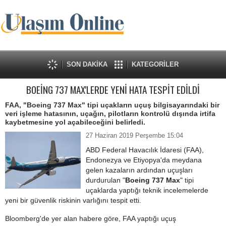
SON DAKİKA
KATEGORİLER
BOEİNG 737 MAX'LERDE YENİ HATA TESPİT EDİLDİ
FAA, "Boeing 737 Max" tipi uçakların uçuş bilgisayarındaki bir
veri işleme hatasının, uçağın, pilotların kontrolü dışında irtifa
kaybetmesine yol açabileceğini belirledi.
27 Haziran 2019 Perşembe 15:04
ABD Federal Havacılık İdaresi (FAA),
Endonezya ve Etiyopya'da meydana
gelen kazaların ardından uçuşları
durdurulan "
Boeing 737 Max
" tipi
uçaklarda yaptığı teknik incelemelerde
yeni bir güvenlik riskinin varlığını tespit etti.
Bloomberg'de yer alan habere göre, FAA yaptığı uçuş