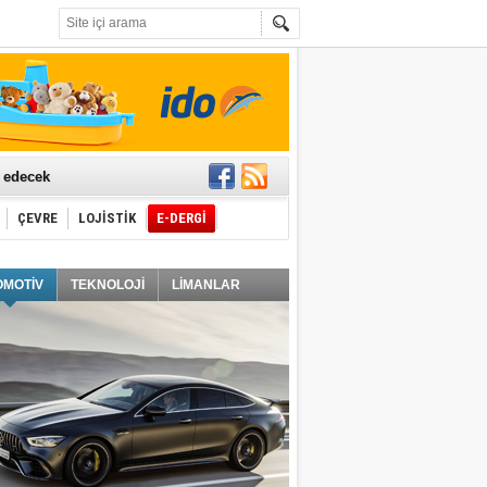
t edecek
ÇEVRE
LOJİSTİK
E-DERGİ
ğlayacak
OMOTİV
TEKNOLOJİ
LİMANLAR
i