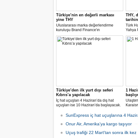
Türkiye’nin en değerli markası
THY, d
yine THY
tarihin
Uluslararası marka değerlendirme
Türk Ha
kuruluşu Brand Finance'ın
Yahya Ü
araştırmasına göre Türk Hava Yolları, 2
Avrupa
milyar dolara yaklaşan marka değeriyle
14 nok
bu yıl da "Türkiye'nin en değerli
dedi.
markası" oldu. Aytemiz, Kordsa ve Mars
Lojistik ilk marka arasına girdi.
Türkiye’den ilk yurt dışı seferi
1 Hazi
Kıbrıs’a yapılacak
başlıy
İç hat uçuşları 4 Haziran’da dış hat
Ulaştır
uçuşları ise 10 Haziran’da başlayacak.
Karaism
Dış hatlarda uçuşlar ilk olarak KKTC’ye
nedeni
olacak.
seferler
SunExpress iç hat uçuşlarına 4 Hazir
hatlard
Onur Air, Amerika’ya kargo taşıyor
Uçuş trafiği 22 Mart'tan sonra ilk kez 