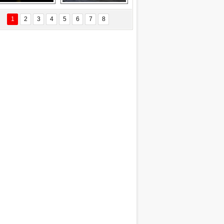
EÇİL ÖZYANIK
Delta uçağına 
Ford Focus RS 
 Değişti?
yıldırım çarptı
(2015)
1
2
3
4
5
6
7
8
DNAN SAKA
iman Kenti Aliağa"
ERİÇ KÖYATASI
yraksız Vatan !