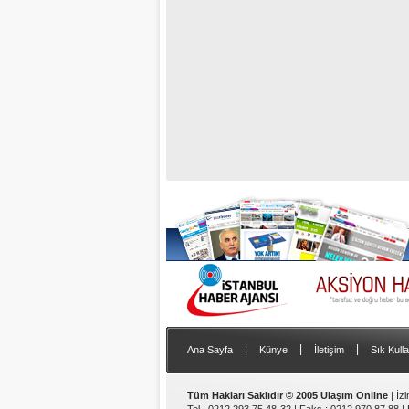
|
|
|
Ana Sayfa
Künye
İletişim
Sık Kulla
Tüm Hakları Saklıdır © 2005 Ulaşım Online
| İz