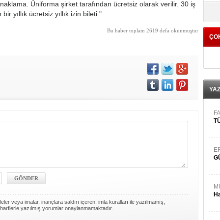
aklama. Üniforma şirket tarafından ücretsiz olarak verilir. 30 iş
yö
r yıllık ücretsiz yıllık izin bileti."
Bu haber toplam 2619 defa okunmuştur
ÇO
YA
FA
TÜ
E
G
M
Ha
ler veya imalar, inançlara saldırı içeren, imla kuralları ile yazılmamış,
harflerle yazılmış yorumlar onaylanmamaktadır.