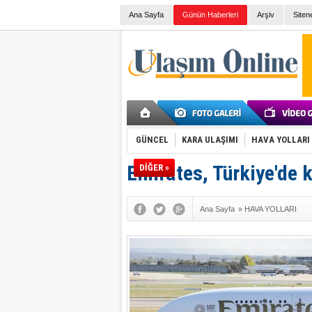
Ana Sayfa
Günün Haberleri
Arşiv
Siten
GÜNCEL
KARA ULAŞIMI
HAVA YOLLARI
Emirates, Türkiye'de 
DİĞER »
Ana Sayfa
»
HAVA YOLLARI