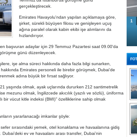
Temmuz'da İstanbul’da görüşme günü
gerçekleştirecek.
Emirates Havayolu'ndan yapılan açıklamaya göre,
1
şirket, sürekli büyüyen filosu ve genişleyen uçuş
ağına paralel olarak kabin ekibi işe alımlarını da
hızlandırıyor.
den başvuran adaylar için 29 Temmuz Pazartesi saat 09.00'da
da görüşme günü düzenleyecek.
FOT
lere, işe alma süreci hakkında daha fazla bilgi sunarken,
hakkında Emirates personeli ile birebir görüşmek, Dubai’de
enmek adına büyük bir fırsat sağlıyor.
21 yaşında olmak, ayak uçlarında dururken 212 santimetrelik
ise mezunu olmak, İngilizcede akıcılık (yazılı ve sözlü), üniforma
bir vücut kitle indeksi (BMI)" özelliklerine sahip olmak
Tü
ların yararlanacağı imkanlar şöyle:
sefer sırasındaki yemek, otel konaklama ve havaalanına gidiş
 Dubai’deki ev ve havaalanı arası transfer, Dubai’nin