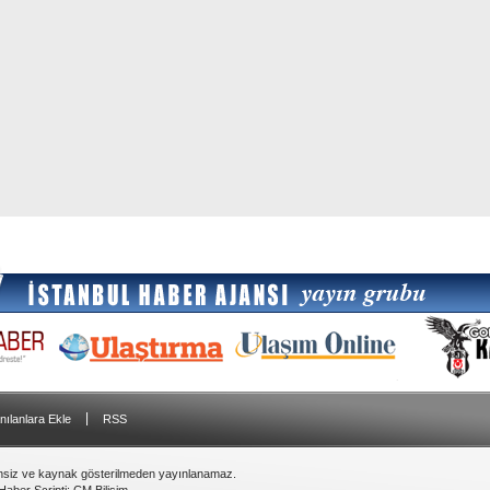
|
nılanlara Ekle
RSS
insiz ve kaynak gösterilmeden yayınlanamaz.