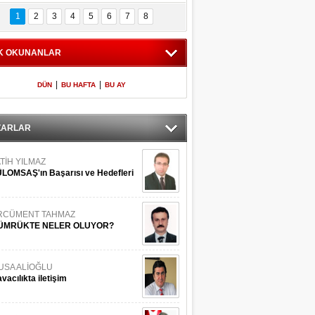
Bilinmeyen 
İşte Meclis'e giren 
nleriyle İstanbul 
600 milletvekilinin 
1
2
3
4
5
6
7
8
Adaları
listesi
K OKUNANLAR
|
|
DÜN
BU HAFTA
BU AY
ZARLAR
TİH YILMAZ
LOMSAŞ'ın Başarısı ve Hedefleri
RCÜMENT TAHMAZ
ÜMRÜKTE NELER OLUYOR?
USA ALİOĞLU
vacılıkta iletişim