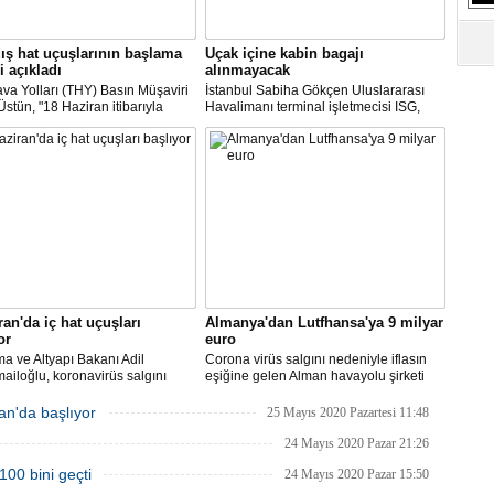
S
Ne
ış hat uçuşlarının başlama
Uçak içine kabin bagajı
i açıkladı
alınmayacak
va Yolları (THY) Basın Müşaviri
İstanbul Sabiha Gökçen Uluslararası
A
stün, "18 Haziran itibarıyla
Havalimanı terminal işletmecisi ISG,
"L
’daki 16 şehirden Anadolu’daki
yarın başlayacak iç hat uçuşlarında
taya direkt uçmaya başlayacağız"
uçak içerisine kabin bagajı kabul
edilmeyeceğini duyurdu.
M
Ba
ran'da iç hat uçuşları
Almanya'dan Lutfhansa'ya 9 milyar
or
euro
ma ve Altyapı Bakanı Adil
Corona virüs salgını nedeniyle iflasın
ailoğlu, koronavirüs salgını
eşiğine gelen Alman havayolu şirketi
yle mart ayında durdurulan uçak
Lufthansa ile federal hükümet arasında
inin, 1 Haziran itibarıyla iç
anlaşma sağlandı.
an'da başlıyor
25 Mayıs 2020 Pazartesi 11:48
a yeniden başlayacağını bildirdi.
24 Mayıs 2020 Pazar 21:26
100 bini geçti
24 Mayıs 2020 Pazar 15:50