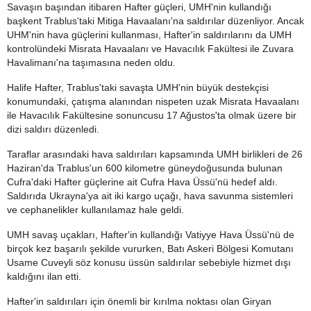
Savaşın başından itibaren Hafter güçleri, UMH'nin kullandığı
başkent Trablus'taki Mitiga Havaalanı'na saldırılar düzenliyor. Ancak
UHM'nin hava güçlerini kullanması, Hafter'in saldırılarını da UMH
kontrolündeki Misrata Havaalanı ve Havacılık Fakültesi ile Zuvara
Havalimanı'na taşımasına neden oldu.
Halife Hafter, Trablus'taki savaşta UMH'nin büyük destekçisi
konumundaki, çatışma alanından nispeten uzak Misrata Havaalanı
ile Havacılık Fakültesine sonuncusu 17 Ağustos'ta olmak üzere bir
dizi saldırı düzenledi.
Taraflar arasındaki hava saldırıları kapsamında UMH birlikleri de 26
Haziran'da Trablus'un 600 kilometre güneydoğusunda bulunan
Cufra'daki Hafter güçlerine ait Cufra Hava Üssü'nü hedef aldı.
Saldırıda Ukrayna'ya ait iki kargo uçağı, hava savunma sistemleri
ve cephanelikler kullanılamaz hale geldi.
UMH savaş uçakları, Hafter'in kullandığı Vatiyye Hava Üssü'nü de
birçok kez başarılı şekilde vururken, Batı Askeri Bölgesi Komutanı
Usame Cuveyli söz konusu üssün saldırılar sebebiyle hizmet dışı
kaldığını ilan etti.
Hafter'in saldırıları için önemli bir kırılma noktası olan Giryan