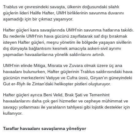
Trablus ve çevresindeki savaşta, ülkenin doğusundaki silahlı
güçlerin lideri Halife Hafter, UMH birliklerinin savunma duvarını
aşamadığı için bir çıkmaz yaşanıyor.
Hafter güçleri kara savaşlarında UMH'nin savunma hatlarına takıldı.
Bu nedenle UMH'nin hava gücünü zayıflatarak saf dışı bırakmak
isteyen Hafter güçleri, meşru yönetim ile bölgede yaşayan sivillerin
dış dünyayla bağlantısını kesmek amacıyla askeri-sivil ayrımı
yapmadan havaalanlarına yönelik saldırılarını artırdı.
UMH'nin elinde Mitiga, Misrata ve Zuvara olmak üzere üç ana
havaalanı bulunurken, Hafter güçlerinin Trablus saldırısındaki hava
gücünün merkezlerini Vatiyye ve Cufra üssü, Giryan'ın güneyindeki
Gut er-Riyh ile Zintan'daki helikopter pistleri oluşturuyor.
Hafter güçleri ayrıca Beni Velid, Brak Şati ve Temenhint
havaalanlarını daha çok geri hizmetler ve cepheye mühimmat ve
savaşçı yollanması ile yaralıların tahliyesi gibi lojistik destekler için
kullanıyor.
Taraflar havaalanı savaşlarına yöneliyor