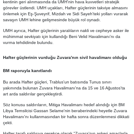
kentinin geri alınmasında da UMH'nin hava kuvvetleri stratejik
görevler üstlendi. UMH uçakları, Hafter güçlerinin takviye almasını
önlemek için Eş-Şuveyrif, Mizdah ve Sidi Sayeh'teki yolları vurarak
savaşın UMH lehine gelişmesinde büyük rol oynadı.
UMH ayrıca, Hafter güçlerinin yaralıların nakli ve cepheye asker ile
mühimmat sevkiyatı için kullandığı Beni Velid Havalimanı'nı da
vurma tehdidinde bulundu.
Hafter güçlerinin vurduğu Zuvara'nın sivil havalimanı olduğu
BM raporuyla kanıtlandı
Bu arada Hafter güçleri, Trablus'un batısında Tunus sınırı
yakınında bulunan Zuvara Havalimanı'na da 15 ve 16 Ağustos'ta
art arda saldırılar gerçekleştirdi.
Söz konusu saldırıların, Mitiga Havalimanı hedef alındığı için BM
Libya Temsilcisi Gassan Selame'nin beraberindeki heyetle Zuvara
Havalimanı'nı kullanmasından bir hafta sonra düzenlenmesi dikkati
çekti.
Hafter tarafı saldırıya gerekçe olarak "Zuvara'nın askeri amaçlarla