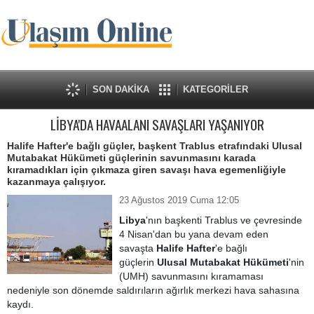
SON DAKİKA
KATEGORİLER
LİBYA'DA HAVAALANI SAVAŞLARI YAŞANIYOR
Halife Hafter'e bağlı güçler, başkent Trablus etrafındaki Ulusal
Mutabakat Hükümeti güçlerinin savunmasını karada
kıramadıkları için çıkmaza giren savaşı hava egemenliğiyle
kazanmaya çalışıyor.
23 Ağustos 2019 Cuma 12:05
Libya
'nın başkenti Trablus ve çevresinde
4 Nisan'dan bu yana devam eden
savaşta
Halife Hafter
'e bağlı
güçlerin
Ulusal Mutabakat Hükümeti
'nin
(UMH) savunmasını kıramaması
nedeniyle son dönemde saldırıların ağırlık merkezi hava sahasına
kaydı.