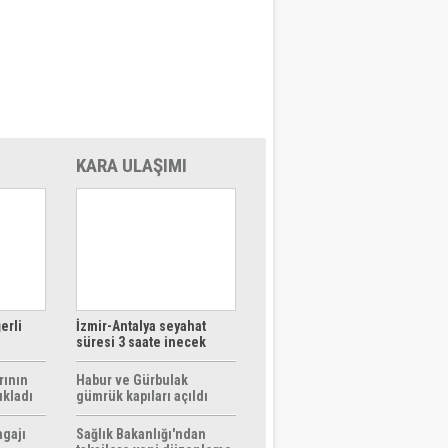
KARA ULAŞIMI
erli
İzmir-Antalya seyahat
süresi 3 saate inecek
rının
Habur ve Gürbulak
ıkladı
gümrük kapıları açıldı
agajı
Sağlık Bakanlığı'ndan