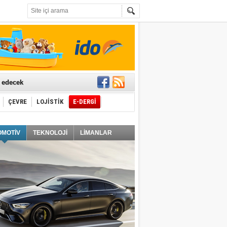
t edecek
ÇEVRE
LOJİSTİK
E-DERGİ
ğlayacak
OMOTİV
TEKNOLOJİ
LİMANLAR
i