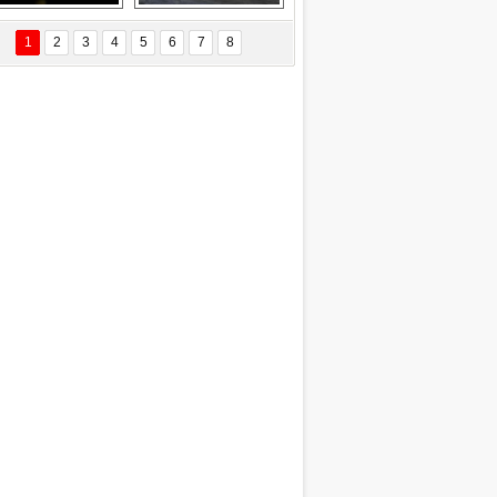
EÇİL ÖZYANIK
Delta uçağına 
Ford Focus RS 
 Değişti?
yıldırım çarptı
(2015)
1
2
3
4
5
6
7
8
DNAN SAKA
iman Kenti Aliağa"
ERİÇ KÖYATASI
yraksız Vatan !