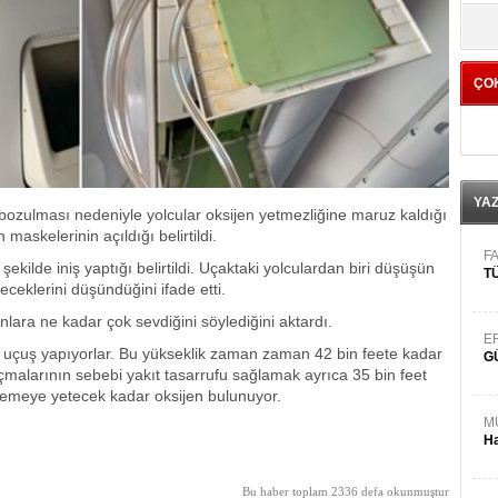
yö
ÇO
YA
ozulması nedeniyle yolcular oksijen yetmezliğine maruz kaldığı
 maskelerinin açıldığı belirtildi.
FA
ekilde iniş yaptığı belirtildi. Uçaktaki yolculardan biri düşüşün
TÜ
ceklerini düşündüğini ifade etti.
nlara ne kadar çok sevdiğini söylediğini aktardı.
E
a uçuş yapıyorlar. Bu yükseklik zaman zaman 42 bin feete kadar
G
çmalarının sebebi yakıt tasarrufu sağlamak ayrıca 35 bin feet
yemeye yetecek kadar oksijen bulunuyor.
M
Ha
Bu haber toplam 2336 defa okunmuştur