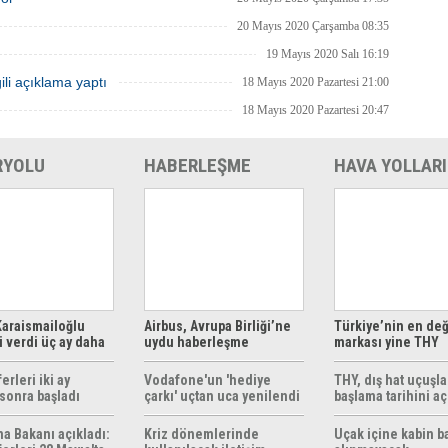
20 Mayıs 2020 Çarşamba 08:35
19 Mayıs 2020 Salı 16:19
ili açıklama yaptı
18 Mayıs 2020 Pazartesi 21:00
18 Mayıs 2020 Pazartesi 20:47
RYOLU
HABERLEŞME
HAVA YOLLARI
araismailoğlu
Airbus, Avrupa Birliği’ne
Türkiye’nin en değ
 verdi üç ay daha
uydu haberleşme
markası yine THY
z
çözümleri sunuyor
erleri iki ay
Vodafone'un 'hediye
THY, dış hat uçuşla
sonra başladı
çarkı' uçtan uca yenilendi
başlama tarihini aç
ma Bakanı açıkladı:
Kriz dönemlerinde
Uçak içine kabin b