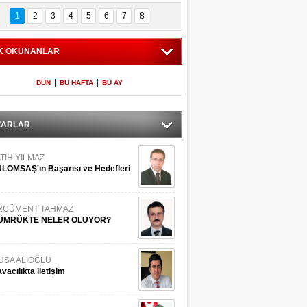
Bilinmeyen 
İşte Meclis'e giren 
nleriyle İstanbul 
600 milletvekilinin 
1
2
3
4
5
6
7
8
Adaları
listesi
K OKUNANLAR
|
|
DÜN
BU HAFTA
BU AY
ZARLAR
TİH YILMAZ
LOMSAŞ'ın Başarısı ve Hedefleri
RCÜMENT TAHMAZ
ÜMRÜKTE NELER OLUYOR?
USA ALİOĞLU
vacılıkta iletişim