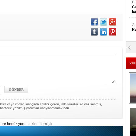
Bİ
Cu
ka
Ah
Ku
M
Ku
VİD
M.
Ya
Mu
Si
ler veya imalar, inançlara saldırı içeren, imla kuralları ile yazılmamış,
harflerle yazılmış yorumlar onaylanmamaktadır.
A
Ge
ere henüz yorum eklenmemiştir.