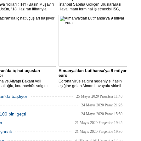
va Yolları (THY) Basın Müşaviri
İstanbul Sabiha Gökçen Uluslararası
stün, "18 Haziran itibarıyla
Havalimanı terminal işletmecisi ISG,
’daki 16 şehirden Anadolu’daki
yarın başlayacak iç hat uçuşlarında
taya direkt uçmaya başlayacağız"
uçak içerisine kabin bagajı kabul
edilmeyeceğini duyurdu.
ran'da iç hat uçuşları
Almanya'dan Lutfhansa'ya 9 milyar
or
euro
ma ve Altyapı Bakanı Adil
Corona virüs salgını nedeniyle iflasın
ailoğlu, koronavirüs salgını
eşiğine gelen Alman havayolu şirketi
yle mart ayında durdurulan uçak
Lufthansa ile federal hükümet arasında
inin, 1 Haziran itibarıyla iç
anlaşma sağlandı.
an'da başlıyor
25 Mayıs 2020 Pazartesi 11:48
a yeniden başlayacağını bildirdi.
24 Mayıs 2020 Pazar 21:26
100 bini geçti
24 Mayıs 2020 Pazar 15:50
ma
21 Mayıs 2020 Perşembe 19:45
ayacak
21 Mayıs 2020 Perşembe 19:30
yor
20 Mayıs 2020 Çarşamba 17:35