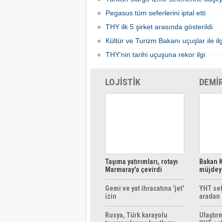
Pegasus tüm seferlerini iptal etti
THY ilk 5 şirket arasında gösterildi
Kültür ve Turizm Bakanı uçuşlar ile ilg
THY'nin tarihi uçuşuna rekor ilgi
LOJİSTİK
DEMİ
Taşıma yatırımları, rotayı
Bakan K
Marmaray'a çevirdi
müjdeyi
ücretsi
Gemi ve yat ihracatına 'jet'
YHT sef
izin
aradan 
Rusya, Türk karayolu
Ulaştır