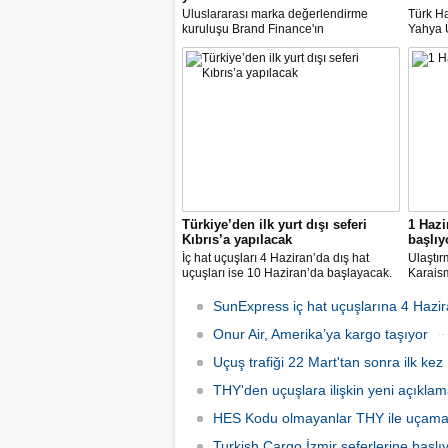
Uluslararası marka değerlendirme
Türk Ha
kuruluşu Brand Finance'ın
Yahya Ü
araştırmasına göre Türk Hava Yolları, 2
Avrupa
milyar dolara yaklaşan marka değeriyle
14 nok
bu yıl da "Türkiye'nin en değerli
dedi.
markası" oldu. Aytemiz, Kordsa ve Mars
Lojistik ilk marka arasına girdi.
Türkiye’den ilk yurt dışı seferi
1 Hazi
Kıbrıs’a yapılacak
başlıy
İç hat uçuşları 4 Haziran’da dış hat
Ulaştır
uçuşları ise 10 Haziran’da başlayacak.
Karaism
Dış hatlarda uçuşlar ilk olarak KKTC’ye
nedeni
olacak.
seferler
SunExpress iç hat uçuşlarına 4 Hazir
hatlard
Onur Air, Amerika’ya kargo taşıyor
Uçuş trafiği 22 Mart'tan sonra ilk kez 
THY'den uçuşlara ilişkin yeni açıkla
HES Kodu olmayanlar THY ile uçam
Turkish Cargo İzmir seferlerine başlı