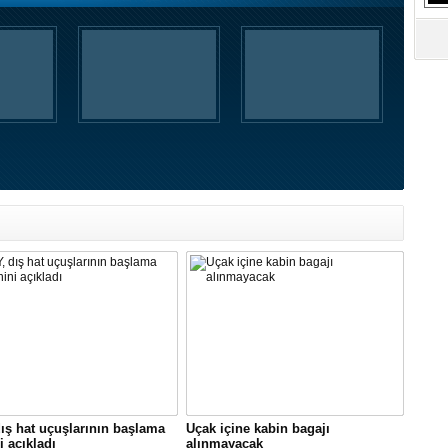
S
Ne
A
"L
M
Ba
ış hat uçuşlarının başlama
Uçak içine kabin bagajı
i açıkladı
alınmayacak