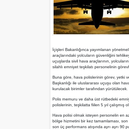
İçişleri Bakanlığınca yayımlanan yönetmelik
araçlarındaki yolcuların güvenliğini tehli
uçuşlarda sivil hava araçlarının, yolcuları
silahlı emniyet teşkilatı personelinin görevl
Buna göre, hava polislerinin görev, yetki
Başkanlığı ile uluslararası uçuşu olan hav
kurulacak birimler tarafından yürütülecek.
Polis memuru ve daha üst rütbedeki emniye
polislerinin, teşkilatta fiilen 5 yıl çalışmış 
Hava polisi olmak isteyen personelin en a
bölge hizmetini bir kez tamamlaması, son 
son üç performans atışında ayrı ayrı 90 pu