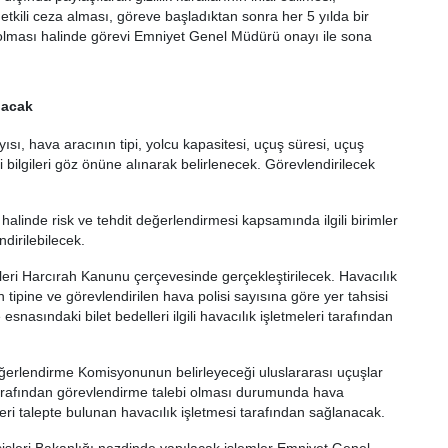
etkili ceza alması, göreve başladıktan sonra her 5 yılda bir
lması halinde görevi Emniyet Genel Müdürü onayı ile sona
lacak
ısı, hava aracının tipi, yolcu kapasitesi, uçuş süresi, uçuş
 bilgileri göz önüne alınarak belirlenecek. Görevlendirilecek
halinde risk ve tehdit değerlendirmesi kapsamında ilgili birimler
ndirilebilecek.
leri Harcırah Kanunu çerçevesinde gerçekleştirilecek. Havacılık
n tipine ve görevlendirilen hava polisi sayısına göre yer tahsisi
snasındaki bilet bedelleri ilgili havacılık işletmeleri tarafından
Değerlendirme Komisyonunun belirleyeceği uluslararası uçuşlar
 tarafından görevlendirme talebi olması durumunda hava
leri talepte bulunan havacılık işletmesi tarafından sağlanacak.