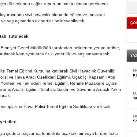
M
 için düzenlenen sağlık raporuna sahip olması gerekecek.
yö
Ha
uyurusunda sivil havacılık alanında eğitim ve mevzuat
i ve yaş açısından ek şartlar belirleyebilecek.
ÇO
Bİ
Cu
ka
 tabi tutulacak
 Emniyet Genel Müdürlüğü tarafından belirlenen yer ve tarihte,
Ah
Ku
lacak komisyonlarca fiziki yeterlilik ve atış sınavına tabi
YA
M
si Temel Eğitimi Kursu'na katılarak Sivil Havacılık Güvenliği
Ku
jisi ve Hava Aracı Özellikleri Eğitimi, Uçak İçi Kapsamlı Atış
e Yöntem ve Teknikleri Temel Eğitimi, Rehine Müzakere Eğitimi,
vranış Analizi Eğitimi, Silahsız Saldırı ve Savunma Amaçlı Yakın
M.
lacak.
Ya
ensuplarına Hava Polisi Temel Eğitimi Sertifikası verilecek.
Mu
Si
yetkileri
eya şiddete başvurma tehdidi ile uçaktaki bir veya birden fazla