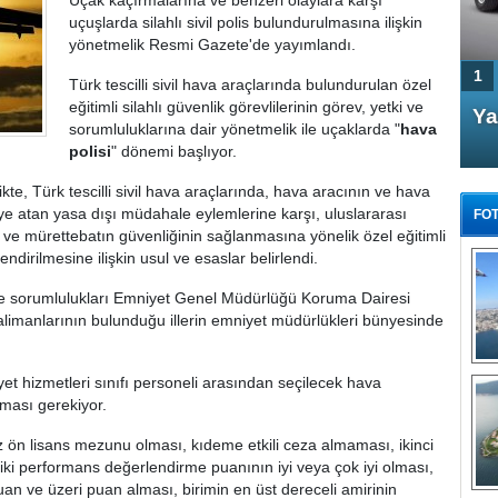
Uçak kaçırmalarına ve benzeri olaylara karşı
uçuşlarda silahlı sivil polis bulundurulmasına ilişkin
yönetmelik Resmi Gazete'de yayımlandı.
1
Türk tescilli sivil hava araçlarında bulundurulan özel
eğitimli silahlı güvenlik görevlilerinin görev, yetki ve
4 Kapılı AMG GT Coupe
Ya
sorumluluklarına dair yönetmelik ile uçaklarda "
hava
Türkiye'de satışa çıktı
polisi
" dönemi başlıyor.
te, Türk tescilli sivil hava araçlarında, hava aracının ve hava
keye atan yasa dışı müdahale eylemlerine karşı, uluslararası
FOT
n ve mürettebatın güvenliğinin sağlanmasına yönelik özel eğitimli
endirilmesine ilişkin usul ve esaslar belirlendi.
 ve sorumlulukları Emniyet Genel Müdürlüğü Koruma Dairesi
alimanlarının bulunduğu illerin emniyet müdürlükleri bünyesinde
FA
TÜ
Tü
t hizmetleri sınıfı personeli arasından seçilecek hava
olması gerekiyor.
E
G
z ön lisans mezunu olması, kıdeme etkili ceza almaması, ikinci
iki performans değerlendirme puanının iyi veya çok iyi olması,
an ve üzeri puan alması, birimin en üst dereceli amirinin