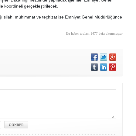
Dışişleri Bakanlığı nezdinde yapılacak işlemler Emniyet Genel
le koordineli gerçekleştirilecek.
ğı silah, mühimmat ve teçhizat ise Emniyet Genel Müdürlüğünce
Bu haber toplam 1477 defa okunmuştur