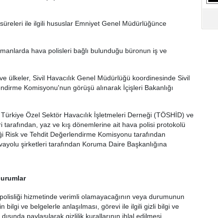
süreleri ile ilgili hususlar Emniyet Genel Müdürlüğünce
amanlarda hava polisleri bağlı bulunduğu büronun iş ve
 ve ülkeler, Sivil Havacılık Genel Müdürlüğü koordinesinde Sivil
endirme Komisyonu'nun görüşü alınarak İçişleri Bakanlığı
 Türkiye Özel Sektör Havacılık İşletmeleri Derneği (TÖSHİD) ve
 tarafından, yaz ve kış dönemlerine ait hava polisi protokolü
liği Risk ve Tehdit Değerlendirme Komisyonu tarafından
i havayolu şirketleri tarafından Koruma Daire Başkanlığına
durumlar
olisliği hizmetinde verimli olamayacağının veya durumunun
 bilgi ve belgelerle anlaşılması, görevi ile ilgili gizli bilgi ve
 dışında paylaşılarak gizlilik kurallarının ihlal edilmesi,