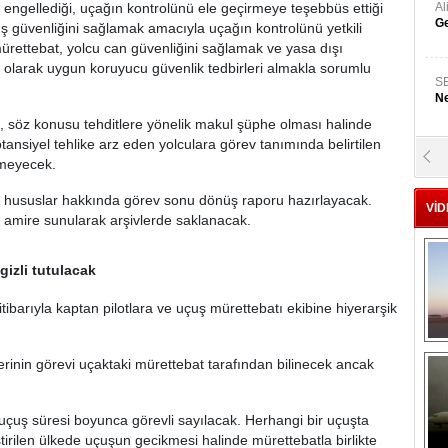
i engellediği, uçağın kontrolünü ele geçirmeye teşebbüs ettiği
A
Ge
uş güvenliğini sağlamak amacıyla uçağın kontrolünü yetkili
mürettebat, yolcu can güvenliğini sağlamak ve yasa dışı
ı olarak uygun koruyucu güvenlik tedbirleri almakla sorumlu
S
Ne
ri, söz konusu tehditlere yönelik makul şüphe olması halinde
tansiyel tehlike arz eden yolculara görev tanımında belirtilen
A
meyecek.
"L
ili hususlar hakkında görev sonu dönüş raporu hazırlayacak.
VİD
ili amire sunularak arşivlerde saklanacak.
M
Ba
gizli tutulacak
itibarıyla kaptan pilotlara ve uçuş mürettebatı ekibine hiyerarşik
lerinin görevi uçaktaki mürettebat tarafından bilinecek ancak
ili uçuş süresi boyunca görevli sayılacak. Herhangi bir uçuşta
tirilen ülkede uçuşun gecikmesi halinde mürettebatla birlikte