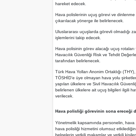
hareket edecek.
Hava polislerinin uçuş görevi ve dinlenme 
çıkarılacak yönerge ile belirlenecek.
Uluslararası uçuşlarda görevli olmadığı z
işlemlerini takip edecek.
Hava polisinin görev alacağı uçuş rotaları
Havacılık Güvenliği Risk ve Tehdit Değerl
tarafından belirlenecek.
Türk Hava Yolları Anonim Ortaklığı (THY),
TÖSHİD’e üye olmayan hava yolu şirketleri
yapılan ülkelere ve Sivil Havacılık Güven
belirlenen ülkelere ait uçuş bilgileri ilgil
verilecek.
Hava polisliği görevinin sona ereceği 
Yönetmelik kapsamında personelin, hava p
hava polisliği hizmetini olumsuz etkilediğinin
belgelerin yetkili makamlar ve yetkili kişiler