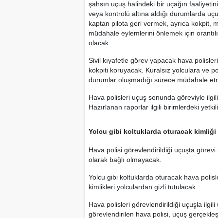
şahsın uçuş halindeki bir uçağın faaliyetin
veya kontrolü altına aldığı durumlarda uç
kaptan pilota geri vermek, ayrıca kokpit, 
müdahale eylemlerini önlemek için orantıl
olacak.
Sivil kıyafetle görev yapacak hava polisle
kokpiti koruyacak. Kuralsız yolculara ve po
durumlar oluşmadığı sürece müdahale et
Hava polisleri uçuş sonunda göreviyle ilg
Hazırlanan raporlar ilgili birimlerdeki yetk
Yolcu gibi koltuklarda oturacak kimliği 
Hava polisi görevlendirildiği uçuşta görevi 
olarak bağlı olmayacak.
Yolcu gibi koltuklarda oturacak hava polis
kimlikleri yolculardan gizli tutulacak.
Hava polisleri görevlendirildiği uçuşla ilg
görevlendirilen hava polisi, uçuş gerçekleş