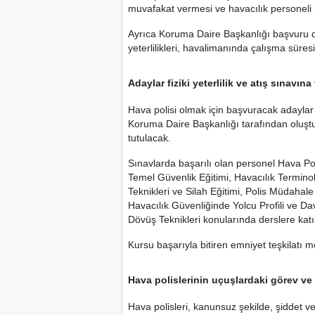
muvafakat vermesi ve havacılık personeli
Ayrıca Koruma Daire Başkanlığı başvuru d
yeterlilikleri, havalimanında çalışma süres
Adaylar fiziki yeterlilik ve atış sınavına
Hava polisi olmak için başvuracak adaylar
Koruma Daire Başkanlığı tarafından oluşturu
tutulacak.
Sınavlarda başarılı olan personel Hava Poli
Temel Güvenlik Eğitimi, Havacılık Terminolo
Teknikleri ve Silah Eğitimi, Polis Müdahal
Havacılık Güvenliğinde Yolcu Profili ve Da
Dövüş Teknikleri konularında derslere katı
Kursu başarıyla bitiren emniyet teşkilatı m
Hava polislerinin uçuşlardaki görev ve 
Hava polisleri, kanunsuz şekilde, şiddet v