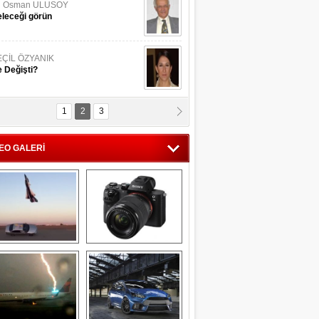
li Osman ULUSOY
leceği görün
EÇİL ÖZYANIK
 Değişti?
1
2
3
DNAN SAKA
iman Kenti Aliağa"
EO GALERİ
ERİÇ KÖYATASI
yraksız Vatan !
Savaş uçağı 
Sony Alpha 7R II ön 
pilotundan 
inceleme
muhteşem gösteri