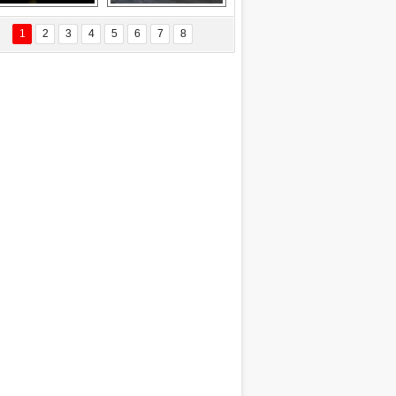
Delta uçağına 
Ford Focus RS 
yıldırım çarptı
(2015)
1
2
3
4
5
6
7
8