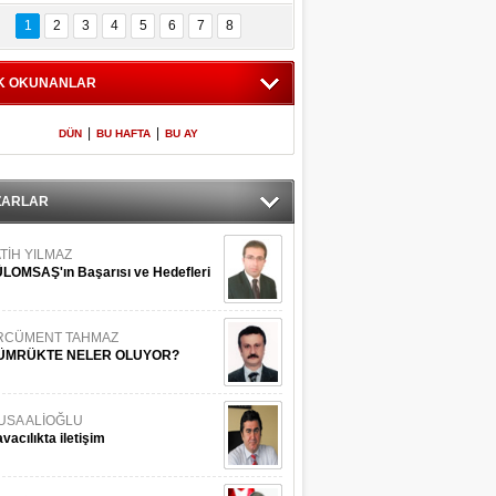
Bilinmeyen 
İşte Meclis'e giren 
nleriyle İstanbul 
600 milletvekilinin 
1
2
3
4
5
6
7
8
Adaları
listesi
K OKUNANLAR
|
|
DÜN
BU HAFTA
BU AY
ZARLAR
TİH YILMAZ
LOMSAŞ'ın Başarısı ve Hedefleri
RCÜMENT TAHMAZ
ÜMRÜKTE NELER OLUYOR?
USA ALİOĞLU
vacılıkta iletişim