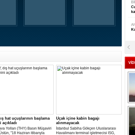
Bİ
Cu
ka
Ah
Ku
M
Ku
VİD
M.
Ya
Mu
Si
A
ış hat uçuşlarının başlama
Uçak içine kabin bagajı
Ge
i açıkladı
alınmayacak
va Yolları (THY) Basın Müşaviri
İstanbul Sabiha Gökçen Uluslararası
stün, "18 Haziran itibarıyla
Havalimanı terminal işletmecisi ISG,