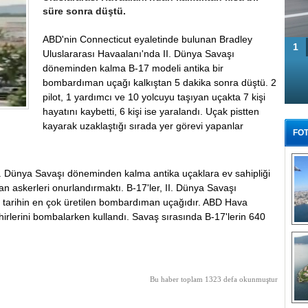
süre sonra düştü.
ABD'nin Connecticut eyaletinde bulunan Bradley
1
Uluslararası Havaalanı'nda II. Dünya Savaşı
döneminden kalma B-17 modeli antika bir
bombardıman uçağı kalkıştan 5 dakika sonra düştü. 2
pilot, 1 yardımcı ve 10 yolcuyu taşıyan uçakta 7 kişi
hayatını kaybetti, 6 kişi ise yaralandı. Uçak pistten
kayarak uzaklaştığı sırada yer görevi yapanlar
FOT
I. Dünya Savaşı döneminden kalma antika uçaklara ev sahipliği
n askerleri onurlandırmaktı. B-17'ler, II. Dünya Savaşı
, tarihin en çok üretilen bombardıman uçağıdır. ABD Hava
irlerini bombalarken kullandı. Savaş sırasında B-17'lerin 640
Tü
Bu haber toplam 1323 defa okunmuştur