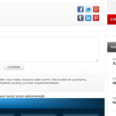
yö
ÇO
YA
FA
TÜ
E
ler veya imalar, inançlara saldırı içeren, imla kuralları ile yazılmamış,
harflerle yazılmış yorumlar onaylanmamaktadır.
G
ere henüz yorum eklenmemiştir.
M
Ha