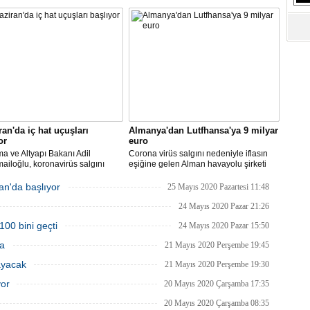
’daki 16 şehirden Anadolu’daki
yarın başlayacak iç hat uçuşlarında
S
taya direkt uçmaya başlayacağız"
uçak içerisine kabin bagajı kabul
Ne
edilmeyeceğini duyurdu.
A
"L
M
Ba
ran'da iç hat uçuşları
Almanya'dan Lutfhansa'ya 9 milyar
or
euro
ma ve Altyapı Bakanı Adil
Corona virüs salgını nedeniyle iflasın
ailoğlu, koronavirüs salgını
eşiğine gelen Alman havayolu şirketi
yle mart ayında durdurulan uçak
Lufthansa ile federal hükümet arasında
inin, 1 Haziran itibarıyla iç
anlaşma sağlandı.
an'da başlıyor
25 Mayıs 2020 Pazartesi 11:48
a yeniden başlayacağını bildirdi.
24 Mayıs 2020 Pazar 21:26
100 bini geçti
24 Mayıs 2020 Pazar 15:50
ma
21 Mayıs 2020 Perşembe 19:45
ayacak
21 Mayıs 2020 Perşembe 19:30
yor
20 Mayıs 2020 Çarşamba 17:35
20 Mayıs 2020 Çarşamba 08:35