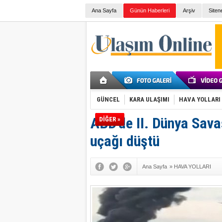
Ana Sayfa
Günün Haberleri
Arşiv
Siten
GÜNCEL
KARA ULAŞIMI
HAVA YOLLARI
ABD'de II. Dünya Sav
DİĞER »
uçağı düştü
Ana Sayfa
»
HAVA YOLLARI