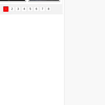
EÇİL ÖZYANIK
Delta uçağına 
Ford Focus RS 
 Değişti?
yıldırım çarptı
(2015)
1
2
3
4
5
6
7
8
DNAN SAKA
iman Kenti Aliağa"
ERİÇ KÖYATASI
yraksız Vatan !