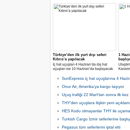
araştırmasına göre Türk Hava Yolları, 2
Avrupa
milyar dolara yaklaşan marka değeriyle
14 nok
bu yıl da "Türkiye'nin en değerli
dedi.
markası" oldu. Aytemiz, Kordsa ve Mars
Lojistik ilk marka arasına girdi.
Türkiye’den ilk yurt dışı seferi
1 Hazi
Kıbrıs’a yapılacak
başlıy
İç hat uçuşları 4 Haziran’da dış hat
Ulaştır
uçuşları ise 10 Haziran’da başlayacak.
Karaism
Dış hatlarda uçuşlar ilk olarak KKTC’ye
nedeni
olacak.
seferler
SunExpress iç hat uçuşlarına 4 Hazir
hatlard
Onur Air, Amerika’ya kargo taşıyor
Uçuş trafiği 22 Mart'tan sonra ilk kez 
THY'den uçuşlara ilişkin yeni açıkla
HES Kodu olmayanlar THY ile uçam
Turkish Cargo İzmir seferlerine başlı
Pegasus tüm seferlerini iptal etti