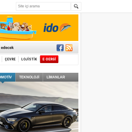
t edecek
ÇEVRE
LOJİSTİK
E-DERGİ
ğlayacak
OMOTİV
TEKNOLOJİ
LİMANLAR
i