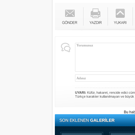
UYARI:
Küfür, hakaret, rencide edici cümle
Türkçe karakter kullanılmayan ve büyük 
Bu hab
SON EKLENEN
GALERİLER