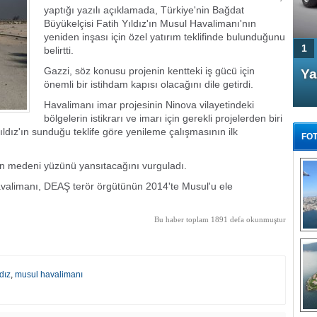
yaptığı yazılı açıklamada, Türkiye'nin Bağdat
Büyükelçisi Fatih Yıldız'ın Musul Havalimanı'nın
yeniden inşası için özel yatırım teklifinde bulunduğunu
1
belirtti.
Gazzi, söz konusu projenin kentteki iş gücü için
4 Kapılı AMG GT Coupe
Ya
önemli bir istihdam kapısı olacağını dile getirdi.
Türkiye'de satışa çıktı
Havalimanı imar projesinin Ninova vilayetindeki
bölgelerin istikrarı ve imarı için gerekli projelerden biri
ldız'ın sunduğu teklife göre yenileme çalışmasının ilk
FOT
n medeni yüzünü yansıtacağını vurguladı.
avalimanı, DEAŞ terör örgütünün 2014'te Musul'u ele
FA
Bu haber toplam 1891 defa okunmuştur
TÜ
Tü
E
ldız
,
musul havalimanı
G