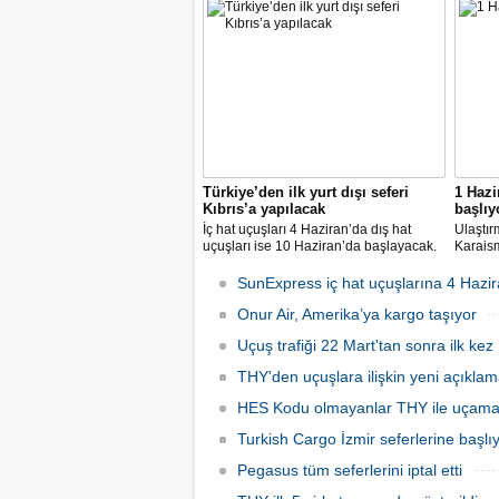
milyar dolara yaklaşan marka değeriyle
14 nok
bu yıl da "Türkiye'nin en değerli
dedi.
markası" oldu. Aytemiz, Kordsa ve Mars
Lojistik ilk marka arasına girdi.
Türkiye’den ilk yurt dışı seferi
1 Hazi
Kıbrıs’a yapılacak
başlıy
İç hat uçuşları 4 Haziran’da dış hat
Ulaştır
uçuşları ise 10 Haziran’da başlayacak.
Karaism
Dış hatlarda uçuşlar ilk olarak KKTC’ye
nedeni
olacak.
seferler
SunExpress iç hat uçuşlarına 4 Hazir
hatlard
Onur Air, Amerika’ya kargo taşıyor
Uçuş trafiği 22 Mart'tan sonra ilk kez 
THY'den uçuşlara ilişkin yeni açıkla
HES Kodu olmayanlar THY ile uçam
Turkish Cargo İzmir seferlerine başlı
Pegasus tüm seferlerini iptal etti