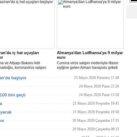
taya direkt uçmaya başlayacağız"
uçak içerisine kabin bagajı kabul
edilmeyeceğini duyurdu.
ran'da iç hat uçuşları
Almanya'dan Lutfhansa'ya 9 milyar
or
euro
ma ve Altyapı Bakanı Adil
Corona virüs salgını nedeniyle iflasın
ailoğlu, koronavirüs salgını
eşiğine gelen Alman havayolu şirketi
yle mart ayında durdurulan uçak
Lufthansa ile federal hükümet arasında
inin, 1 Haziran itibarıyla iç
anlaşma sağlandı.
an'da başlıyor
25 Mayıs 2020 Pazartesi 11:48
a yeniden başlayacağını bildirdi.
24 Mayıs 2020 Pazar 21:26
100 bini geçti
24 Mayıs 2020 Pazar 15:50
ma
21 Mayıs 2020 Perşembe 19:45
ayacak
21 Mayıs 2020 Perşembe 19:30
yor
20 Mayıs 2020 Çarşamba 17:35
20 Mayıs 2020 Çarşamba 08:35