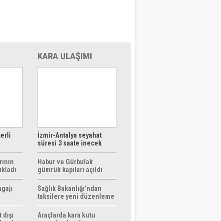
KARA ULAŞIMI
erli
İzmir-Antalya seyahat
süresi 3 saate inecek
rının
Habur ve Gürbulak
ıkladı
gümrük kapıları açıldı
agajı
Sağlık Bakanlığı'ndan
taksilere yeni düzenleme
 dışı
Araçlarda kara kutu