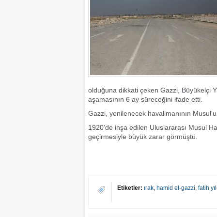
olduğuna dikkati çeken Gazzi, Büyükelçi Yı
aşamasının 6 ay süreceğini ifade etti.
Gazzi, yenilenecek havalimanının Musul'u
1920'de inşa edilen Uluslararası Musul H
geçirmesiyle büyük zarar görmüştü.
Etiketler:
ırak
,
hamid el-gazzi
,
fatih yı