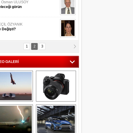
li Osman ULUSOY
leceği görün
EÇİL ÖZYANIK
 Değişti?
1
2
3
DNAN SAKA
iman Kenti Aliağa"
EO GALERİ
ERİÇ KÖYATASI
yraksız Vatan !
Savaş uçağı 
Sony Alpha 7R II ön 
pilotundan 
inceleme
muhteşem gösteri