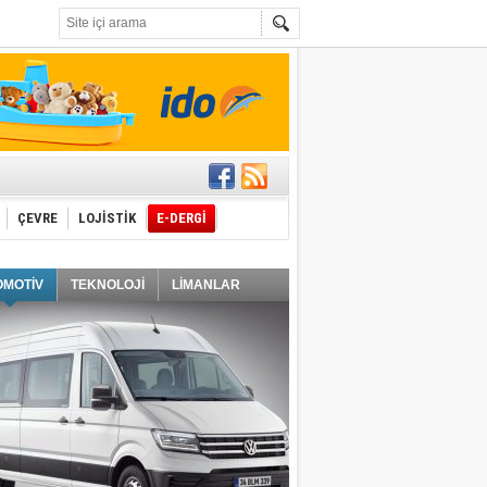
t edecek
ÇEVRE
LOJİSTİK
E-DERGİ
ğlayacak
OMOTİV
TEKNOLOJİ
LİMANLAR
i