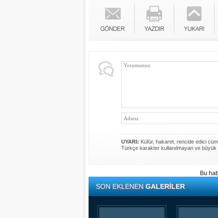
UYARI:
Küfür, hakaret, rencide edici cümle
Türkçe karakter kullanılmayan ve büyük 
Bu hab
SON EKLENEN
GALERİLER