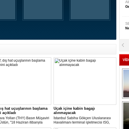
A
Ge
S
Ne
A
"L
VİD
M
Ba
ış hat uçuşlarının başlama
Uçak içine kabin bagajı
i açıkladı
alınmayacak
va Yolları (THY) Basın Müşaviri
İstanbul Sabiha Gökçen Uluslararası
stün, "18 Haziran itibarıyla
Havalimanı terminal işletmecisi ISG,
’daki 16 şehirden Anadolu’daki
yarın başlayacak iç hat uçuşlarında