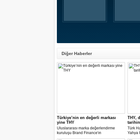
Diğer Haberler
Türkiye’nin en değerli markası
THY, d
yine THY
tarihin
Uluslararası marka değerlendirme
Türk Ha
kuruluşu Brand Finance'ın
Yahya Ü
araştırmasına göre Türk Hava Yolları, 2
Avrupa