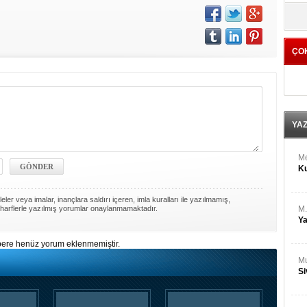
M
yö
Ha
ÇO
Bİ
Cu
ka
Ah
Ku
YA
M
Ku
ler veya imalar, inançlara saldırı içeren, imla kuralları ile yazılmamış,
harflerle yazılmış yorumlar onaylanmamaktadır.
M.
Ya
ere henüz yorum eklenmemiştir.
Mu
Si