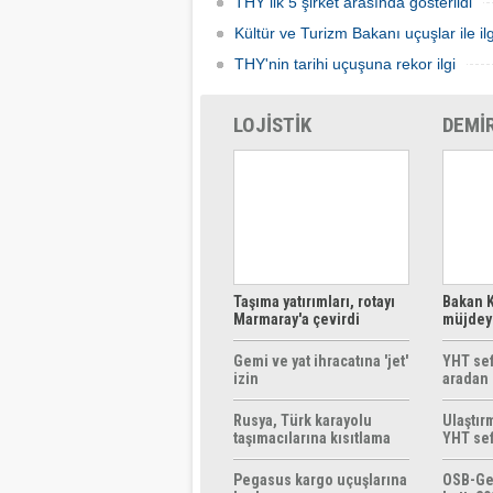
THY ilk 5 şirket arasında gösterildi
Kültür ve Turizm Bakanı uçuşlar ile ilg
THY'nin tarihi uçuşuna rekor ilgi
LOJİSTİK
DEMİ
Taşıma yatırımları, rotayı
Bakan K
Marmaray'a çevirdi
müjdeyi
ücretsi
Gemi ve yat ihracatına 'jet'
YHT sef
izin
aradan 
Rusya, Türk karayolu
Ulaştır
taşımacılarına kısıtlama
YHT sef
getirebilir
başlıyo
Pegasus kargo uçuşlarına
OSB-Ge