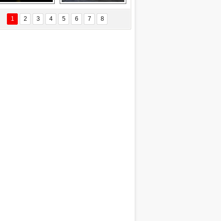
Delta uçağına 
Ford Focus RS 
yıldırım çarptı
(2015)
1
2
3
4
5
6
7
8