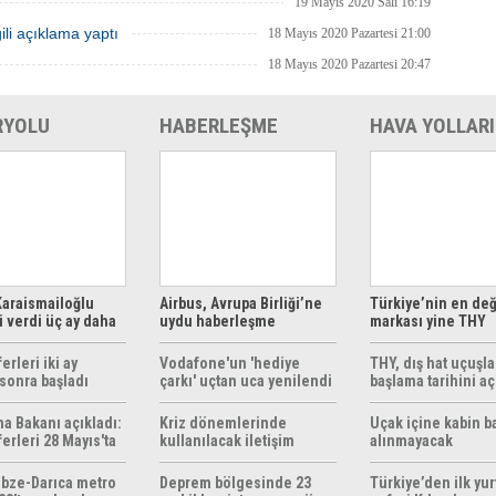
19 Mayıs 2020 Salı 16:19
ili açıklama yaptı
18 Mayıs 2020 Pazartesi 21:00
18 Mayıs 2020 Pazartesi 20:47
RYOLU
HABERLEŞME
HAVA YOLLARI
araismailoğlu
Airbus, Avrupa Birliği’ne
Türkiye’nin en değ
 verdi üç ay daha
uydu haberleşme
markası yine THY
z
çözümleri sunuyor
erleri iki ay
Vodafone'un 'hediye
THY, dış hat uçuşla
sonra başladı
çarkı' uçtan uca yenilendi
başlama tarihini aç
ma Bakanı açıkladı:
Kriz dönemlerinde
Uçak içine kabin b
erleri 28 Mayıs'ta
kullanılacak iletişim
alınmayacak
r
yöntemleri rehberi
hazırlandı
bze-Darıca metro
Deprem bölgesinde 23
Türkiye’den ilk yurt