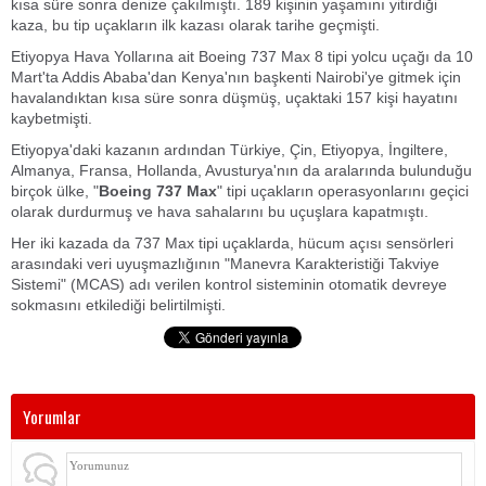
kısa süre sonra denize çakılmıştı. 189 kişinin yaşamını yitirdiği
kaza, bu tip uçakların ilk kazası olarak tarihe geçmişti.
Etiyopya Hava Yollarına ait Boeing 737 Max 8 tipi yolcu uçağı da 10
Mart'ta Addis Ababa'dan Kenya'nın başkenti Nairobi'ye gitmek için
havalandıktan kısa süre sonra düşmüş, uçaktaki 157 kişi hayatını
kaybetmişti.
Etiyopya'daki kazanın ardından Türkiye, Çin, Etiyopya, İngiltere,
Almanya, Fransa, Hollanda, Avusturya'nın da aralarında bulunduğu
birçok ülke, "
Boeing 737 Max
" tipi uçakların operasyonlarını geçici
olarak durdurmuş ve hava sahalarını bu uçuşlara kapatmıştı.
Her iki kazada da 737 Max tipi uçaklarda, hücum açısı sensörleri
arasındaki veri uyuşmazlığının "Manevra Karakteristiği Takviye
Sistemi" (MCAS) adı verilen kontrol sisteminin otomatik devreye
sokmasını etkilediği belirtilmişti.
Yorumlar