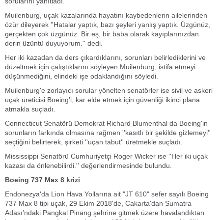
sorularını yanıtladı.
Muilenburg, uçak kazalarında hayatını kaybedenlerin ailelerinden
özür dileyerek ''Hatalar yaptık, bazı şeyleri yanlış yaptık. Üzgünüz,
gerçekten çok üzgünüz. Bir eş, bir baba olarak kayıplarınızdan
derin üzüntü duyuyorum.'' dedi.
Her iki kazadan da ders çıkardıklarını, sorunları belirlediklerini ve
düzeltmek için çalıştıklarını söyleyen Muilenburg, istifa etmeyi
düşünmediğini, elindeki işe odaklandığını söyledi.
Muilenburg'e zorlayıcı sorular yönelten senatörler ise sivil ve askeri
uçak üreticisi Boeing'i, kar elde etmek için güvenliği ikinci plana
atmakla suçladı.
Connecticut Senatörü Demokrat Richard Blumenthal da Boeing'in
sorunların farkında olmasına rağmen ''kasıtlı bir şekilde gizlemeyi''
seçtiğini belirterek, şirketi ''uçan tabut'' üretmekle suçladı.
Mississippi Senatörü Cumhuriyetçi Roger Wicker ise ''Her iki uçak
kazası da önlenebilirdi.'' değerlendirmesinde bulundu.
Boeing 737 Max 8 krizi
Endonezya'da Lion Hava Yollarına ait "JT 610" sefer sayılı Boeing
737 Max 8 tipi uçak, 29 Ekim 2018'de, Cakarta'dan Sumatra
Adası'ndaki Pangkal Pinang şehrine gitmek üzere havalandıktan