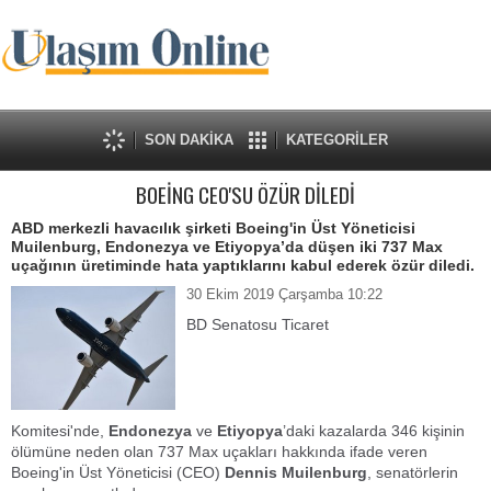
SON DAKİKA
KATEGORİLER
BOEİNG CEO'SU ÖZÜR DİLEDİ
ABD merkezli havacılık şirketi Boeing'in Üst Yöneticisi
Muilenburg, Endonezya ve Etiyopya’da düşen iki 737 Max
uçağının üretiminde hata yaptıklarını kabul ederek özür diledi.
30 Ekim 2019 Çarşamba 10:22
BD Senatosu Ticaret
Komitesi'nde,
Endonezya
ve
Etiyopya
’daki kazalarda 346 kişinin
ölümüne neden olan 737 Max uçakları hakkında ifade veren
Boeing'in Üst Yöneticisi (CEO)
Dennis Muilenburg
, senatörlerin