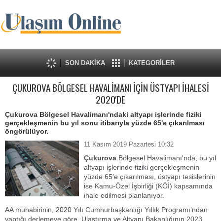
SON DAKİKA
KATEGORİLER
ÇUKUROVA BÖLGESEL HAVALİMANI İÇİN ÜSTYAPI İHALESİ
2020'DE
Çukurova Bölgesel Havalimanı'ndaki altyapı işlerinde fiziki
gerçekleşmenin bu yıl sonu itibarıyla yüzde 65'e çıkarılması
öngörülüyor.
11 Kasım 2019 Pazartesi 10:32
Çukurova
Bölgesel Havalimanı'nda, bu yıl
altyapı işlerinde fiziki gerçekleşmenin
yüzde 65'e çıkarılması, üstyapı tesislerinin
ise Kamu-Özel İşbirliği (KÖİ) kapsamında
ihale edilmesi planlanıyor.
AA muhabirinin, 2020 Yılı Cumhurbaşkanlığı Yıllık Programı'ndan
yaptığı derlemeye göre, Ulaştırma ve Altyapı Bakanlığının 2023