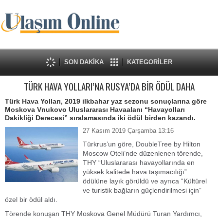
SON DAKİKA
KATEGORİLER
TÜRK HAVA YOLLARI’NA RUSYA’DA BİR ÖDÜL DAHA
Türk Hava Yolları, 2019 ilkbahar yaz sezonu sonuçlarına göre
Moskova Vnukovo Uluslararası Havaalanı “Havayolları
Dakikliği Derecesi” sıralamasında iki ödül birden kazandı.
27 Kasım 2019 Çarşamba 13:16
Türkrus’un göre, DoubleTree by Hilton
Moscow Oteli’nde düzenlenen törende,
THY “Uluslararası havayollarında en
yüksek kalitede hava taşımacılığı”
ödülüne layık görüldü ve ayrıca “Kültürel
ve turistik bağların güçlendirilmesi için”
özel bir ödül aldı.
Törende konuşan THY Moskova Genel Müdürü Turan Yardımcı,