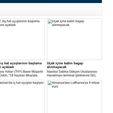
ış hat uçuşlarının başlama
Uçak içine kabin bagajı
i açıkladı
alınmayacak
va Yolları (THY) Basın Müşaviri
İstanbul Sabiha Gökçen Uluslararası
stün, "18 Haziran itibarıyla
Havalimanı terminal işletmecisi ISG,
’daki 16 şehirden Anadolu’daki
yarın başlayacak iç hat uçuşlarında
taya direkt uçmaya başlayacağız"
uçak içerisine kabin bagajı kabul
edilmeyeceğini duyurdu.