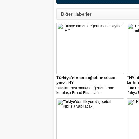
Diğer Haberler
Türkiye’nin en değerli markası
THY, d
yine THY
tarihin
Uluslararası marka değerlendirme
Türk Ha
kuruluşu Brand Finance'ın
Yahya Ü
araştırmasına göre Türk Hava Yolları, 2
Avrupa
milyar dolara yaklaşan marka değeriyle
14 nok
bu yıl da "Türkiye'nin en değerli
dedi.
markası" oldu. Aytemiz, Kordsa ve Mars
Lojistik ilk marka arasına girdi.