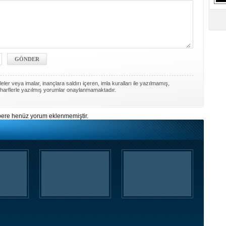
S
Ne
A
"L
M
ler veya imalar, inançlara saldırı içeren, imla kuralları ile yazılmamış,
Ba
harflerle yazılmış yorumlar onaylanmamaktadır.
ere henüz yorum eklenmemiştir.