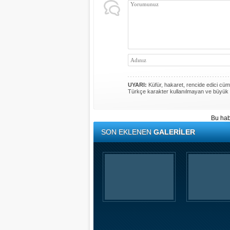
UYARI:
Küfür, hakaret, rencide edici cümle
Türkçe karakter kullanılmayan ve büyük 
Bu hab
SON EKLENEN
GALERİLER