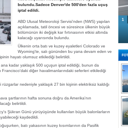
bulundu.Sadece Denver'de 500'den fazla uçuş
iptal edildi.
1
ABD Ulusal Meteoroloji Servisi'nden (NWS) yapılan
açıklamada, tatil öncesi ve süresince ülkenin büyük
bölümünün iki değişik kar fırtınasının etkisi altında
kalacağı uyarısında bulundu.
Ülkenin orta batı ve kuzey eyaletleri Colorado ve
Wyoming'te, salı gününden bu yana devam eden ve
FOT
inin hayatı olumsuz etkilediği belirtildi.
 ana kadar yaklaşık 500 uçuşun iptal edildiği, bunun da
rancisco'daki diğer havalimanlarındaki seferleri etkilediği
li rüzgarlar nedeniyle yaklaşık 27 bin kişinin elektriksiz kaldığı
Tü
ava şartlarının hafta sonuna doğru da Amerika'nın
cağı belirtildi.
cy's Şükran Günü yürüyüşünde kullanılan büyük balonlarların
ayabileceği kaydedildi.
a boğuşurken, batı yakasının kuzey kısımlarının da Pasifik