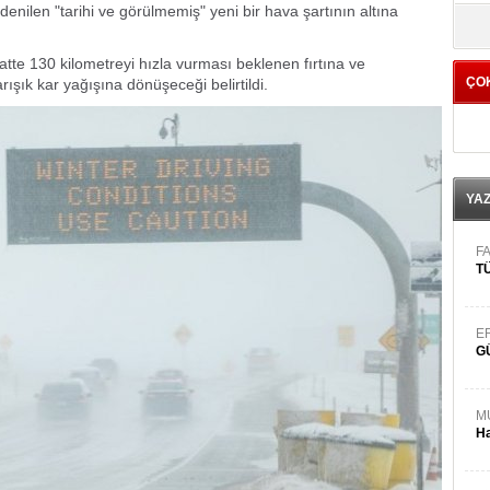
nilen "tarihi ve görülmemiş" yeni bir hava şartının altına
yö
atte 130 kilometreyi hızla vurması beklenen fırtına ve
ÇO
şık kar yağışına dönüşeceği belirtildi.
YA
FA
TÜ
E
G
M
Ha