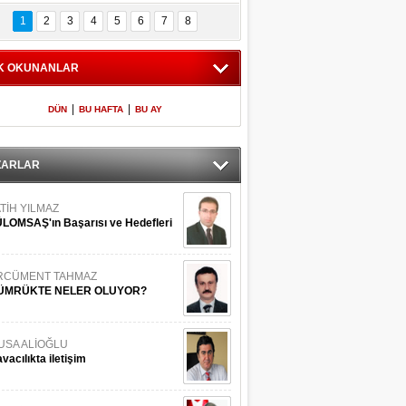
Bilinmeyen 
İşte Meclis'e giren 
nleriyle İstanbul 
600 milletvekilinin 
1
2
3
4
5
6
7
8
Adaları
listesi
K OKUNANLAR
|
|
DÜN
BU HAFTA
BU AY
ZARLAR
TİH YILMAZ
LOMSAŞ'ın Başarısı ve Hedefleri
RCÜMENT TAHMAZ
ÜMRÜKTE NELER OLUYOR?
USA ALİOĞLU
vacılıkta iletişim