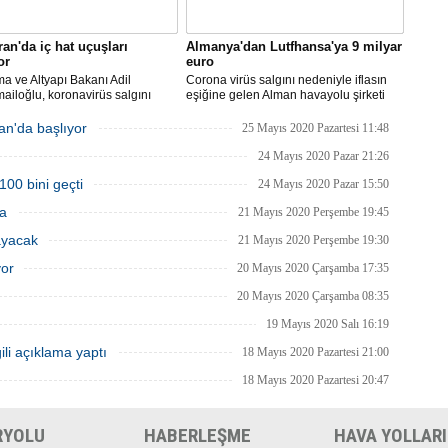
ran'da iç hat uçuşları
Almanya'dan Lutfhansa'ya 9 milyar
or
euro
ma ve Altyapı Bakanı Adil
Corona virüs salgını nedeniyle iflasın
ailoğlu, koronavirüs salgını
eşiğine gelen Alman havayolu şirketi
yle mart ayında durdurulan uçak
Lufthansa ile federal hükümet arasında
inin, 1 Haziran itibarıyla iç
anlaşma sağlandı.
an'da başlıyor
25 Mayıs 2020 Pazartesi 11:48
a yeniden başlayacağını bildirdi.
24 Mayıs 2020 Pazar 21:26
100 bini geçti
24 Mayıs 2020 Pazar 15:50
ma
21 Mayıs 2020 Perşembe 19:45
ayacak
21 Mayıs 2020 Perşembe 19:30
yor
20 Mayıs 2020 Çarşamba 17:35
20 Mayıs 2020 Çarşamba 08:35
19 Mayıs 2020 Salı 16:19
ili açıklama yaptı
18 Mayıs 2020 Pazartesi 21:00
18 Mayıs 2020 Pazartesi 20:47
RYOLU
HABERLEŞME
HAVA YOLLARI