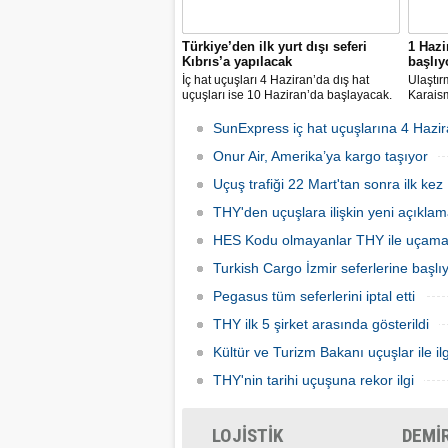
Türkiye’den ilk yurt dışı seferi
1 Hazi
Kıbrıs’a yapılacak
başlıy
İç hat uçuşları 4 Haziran’da dış hat
Ulaştır
uçuşları ise 10 Haziran’da başlayacak.
Karaism
Dış hatlarda uçuşlar ilk olarak KKTC’ye
nedeni
olacak.
seferler
SunExpress iç hat uçuşlarına 4 Hazir
hatlard
Onur Air, Amerika’ya kargo taşıyor
Uçuş trafiği 22 Mart'tan sonra ilk kez 
THY'den uçuşlara ilişkin yeni açıkla
HES Kodu olmayanlar THY ile uçam
Turkish Cargo İzmir seferlerine başlı
Pegasus tüm seferlerini iptal etti
THY ilk 5 şirket arasında gösterildi
Kültür ve Turizm Bakanı uçuşlar ile ilg
THY'nin tarihi uçuşuna rekor ilgi
LOJİSTİK
DEMİ