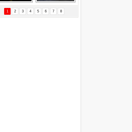
EÇİL ÖZYANIK
Delta uçağına 
Ford Focus RS 
 Değişti?
yıldırım çarptı
(2015)
1
2
3
4
5
6
7
8
DNAN SAKA
iman Kenti Aliağa"
ERİÇ KÖYATASI
yraksız Vatan !