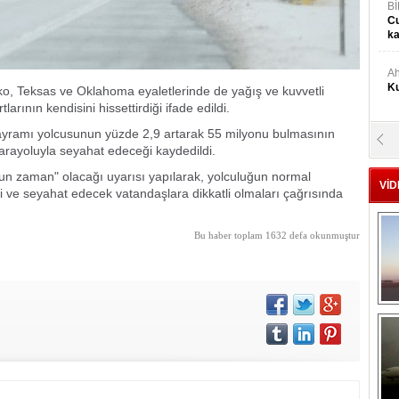
Bİ
Cu
ka
Ah
Ku
o, Teksas ve Oklahoma eyaletlerinde de yağış ve kuvvetli
arının kendisini hissettirdiği ifade edildi.
yramı yolcusunun yüzde 2,9 artarak 55 milyonu bulmasının
M
arayoluyla seyahat edeceği kaydedildi.
Ku
 zaman" olacağı uyarısı yapılarak, yolculuğun normal
VİD
 ve seyahat edecek vatandaşlara dikkatli olmaları çağrısında
M.
Ya
Bu haber toplam 1632 defa okunmuştur
Mu
Si
A
Ge