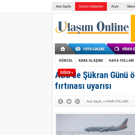
Ana Sayfa
Günün Haberleri
Arşiv
Siten
GÜNCEL
KARA ULAŞIMI
HAVA YOLLARI
ABD'de Şükran Günü ön
DİĞER »
fırtınası uyarısı
Ana Sayfa
»
HAVA YOLLARI