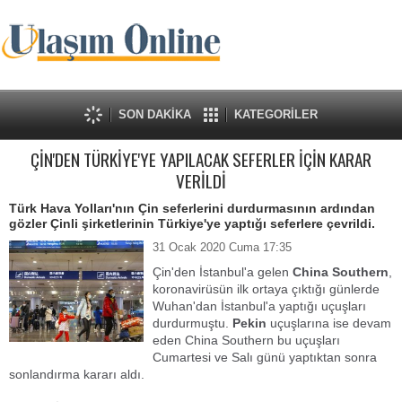
SON DAKİKA
KATEGORİLER
ÇİN'DEN TÜRKİYE'YE YAPILACAK SEFERLER İÇİN KARAR
VERİLDİ
Türk Hava Yolları'nın Çin seferlerini durdurmasının ardından
gözler Çinli şirketlerinin Türkiye'ye yaptığı seferlere çevrildi.
31 Ocak 2020 Cuma 17:35
Çin'den İstanbul'a gelen
China Southern
,
koronavirüsün ilk ortaya çıktığı günlerde
Wuhan'dan İstanbul'a yaptığı uçuşları
durdurmuştu.
Pekin
uçuşlarına ise devam
eden China Southern bu uçuşları
Cumartesi ve Salı günü yaptıktan sonra
sonlandırma kararı aldı.