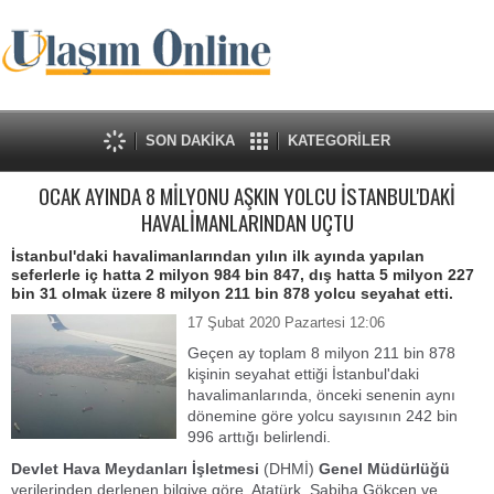
SON DAKİKA
KATEGORİLER
OCAK AYINDA 8 MİLYONU AŞKIN YOLCU İSTANBUL'DAKİ
HAVALİMANLARINDAN UÇTU
İstanbul'daki havalimanlarından yılın ilk ayında yapılan
seferlerle iç hatta 2 milyon 984 bin 847, dış hatta 5 milyon 227
bin 31 olmak üzere 8 milyon 211 bin 878 yolcu seyahat etti.
17 Şubat 2020 Pazartesi 12:06
Geçen ay toplam 8 milyon 211 bin 878
kişinin seyahat ettiği İstanbul'daki
havalimanlarında, önceki senenin aynı
dönemine göre yolcu sayısının 242 bin
996 arttığı belirlendi.
Devlet Hava Meydanları İşletmesi
(DHMİ)
Genel Müdürlüğü
verilerinden derlenen bilgiye göre, Atatürk, Sabiha Gökçen ve