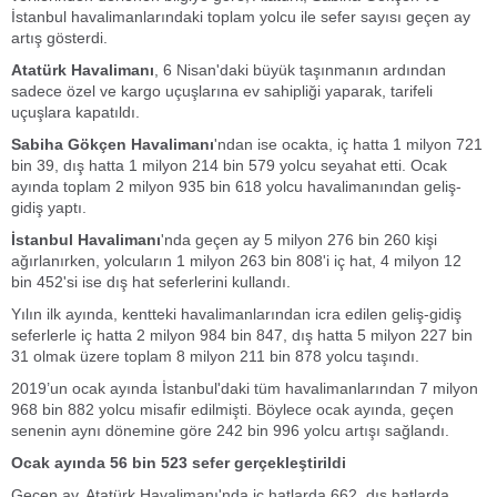
İstanbul havalimanlarındaki toplam yolcu ile sefer sayısı geçen ay
artış gösterdi.
Atatürk Havalimanı
, 6 Nisan'daki büyük taşınmanın ardından
sadece özel ve kargo uçuşlarına ev sahipliği yaparak, tarifeli
uçuşlara kapatıldı.
Sabiha Gökçen Havalimanı
'ndan ise ocakta, iç hatta 1 milyon 721
bin 39, dış hatta 1 milyon 214 bin 579 yolcu seyahat etti. Ocak
ayında toplam 2 milyon 935 bin 618 yolcu havalimanından geliş-
gidiş yaptı.
İstanbul Havalimanı
'nda geçen ay 5 milyon 276 bin 260 kişi
ağırlanırken, yolcuların 1 milyon 263 bin 808'i iç hat, 4 milyon 12
bin 452'si ise dış hat seferlerini kullandı.
Yılın ilk ayında, kentteki havalimanlarından icra edilen geliş-gidiş
seferlerle iç hatta 2 milyon 984 bin 847, dış hatta 5 milyon 227 bin
31 olmak üzere toplam 8 milyon 211 bin 878 yolcu taşındı.
2019’un ocak ayında İstanbul'daki tüm havalimanlarından 7 milyon
968 bin 882 yolcu misafir edilmişti. Böylece ocak ayında, geçen
senenin aynı dönemine göre 242 bin 996 yolcu artışı sağlandı.
Ocak ayında
56 bin 523 sefer gerçekleştirildi
Geçen ay, Atatürk Havalimanı'nda iç hatlarda 662, dış hatlarda