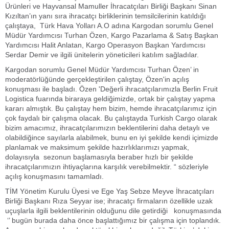
Ürünleri ve Hayvansal Mamuller İhracatçıları Birliği Başkanı Sinan
Kızıltan’ın yanı sıra ihracatçı birliklerinin temsilcilerinin katıldığı
çalıştaya, Türk Hava Yolları A.O adına Kargodan sorumlu Genel
Müdür Yardımcısı Turhan Özen, Kargo Pazarlama & Satış Başkan
Yardımcısı Halit Anlatan, Kargo Operasyon Başkan Yardımcısı
Serdar Demir ve ilgili ünitelerin yöneticileri katılım sağladılar.
Kargodan sorumlu Genel Müdür Yardımcısı Turhan Özen’ in
moderatörlüğünde gerçekleştirilen çalıştay, Özen'in açılış
konuşması ile başladı. Özen 'Değerli ihracatçılarımızla Berlin Fruit
Logistica fuarında biraraya geldiğimizde, ortak bir çalıştay yapma
kararı almıştık. Bu çalıştay hem bizim, hemde ihracatçılarımız için
çok faydalı bir çalışma olacak. Bu çalıştayda Turkish Cargo olarak
bizim amacımız, ihracatçılarımızın beklentilerini daha detaylı ve
olabildiğince sayılarla alabilmek, bunu en iyi şekilde kendi içimizde
planlamak ve maksimum şekilde hazırlıklarımızı yapmak,
dolayısıyla sezonun başlamasıyla beraber hızlı bir şekilde
ihracatçılarımızın ihtiyaçlarına karşılık verebilmektir. “ sözleriyle
açılış konuşmasını tamamladı.
TİM Yönetim Kurulu Üyesi ve Ege Yaş Sebze Meyve İhracatçıları
Birliği Başkanı Rıza Seyyar ise; ihracatçı firmaların özellikle uzak
uçuşlarla ilgili beklentilerinin olduğunu dile getirdiği konuşmasında
‘’ bugün burada daha önce başlattığımız bir çalışma için toplandık.