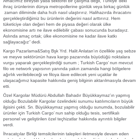
Amacımız bireysel yada sektörel bir çalışma değil, Türkiye’ deki
ihraç ürünlerinin dünya metropollerine günlük veya birkaç günlük
zaman diliminde daha hızlı nasıl ulaştırırız. Halihazırda ihracatını
gerçekleştirdiğimiz bu ürünlerin değerini nasıl arttırırız. Hem
tüketiciye olan değeri hem de piyasa değeri olarak ülke
ekonomisine artı ne ilave edilebilir çabası sonucunda buradayız.
Aslında amaç ortak; ülke ekonomisine ne kadar ilave katkı
sağlayacağız‘’ dedi.
Kargo Pazarlama&Satış Bşk Yrd. Halit Anlatan’ın özellikle yaş sebze
ve meyve sektörünün hava kargo pazarında büyüdüğü noktalara
vurgu yaparak gerçekleştirdiği sunum ; Turkish Cargo’ nun mevcut
filo ve network yapısının yanında yakın zamanda hangi bölgelere
ağırlık verilebileceği ve filoya ilave edilecek yeni uçaklar ile
ulaşacağımız kapasite hakkında geniş bilginin aktarılmasıyla devam
etti.
Özel Kargolar Müdürü Abdullah Bahadır Büyükkaymaz’ın yapmış
olduğu Bozulabilir Kargolar özelindeki sunumu katılımcıların büyük
ilgisini çekti. Sn. Büyükkaymaz yapmış olduğu sunumda, bozulabilir
ürünler için Turkish Cargo’ nun sahip olduğu tesis, sertifikalı
personel ve geliştirilen özel teçhizatlar hakkında ayrıntılı bilgiler
verdi.
İhracatçılar Birliği temsilcilerinin talepleri iletmesiyle devam eden