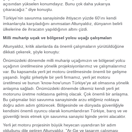
açısından yükselen konumdayız. Bunu çok daha yukarıya
çıkaracağız." diye konuştu.
Türkiye'nin savunma sanayisinde ihtiyacın yüzde 60'ını kendi
imkanlarıyla karşıladığını anımsatan Altunyaldız, dünyanın belirli
ülkelerine de ihracatın yapıldığının altını çizdi.
Milli muharip uçak ve bölgesel yolcu uçağı çalışmaları
Altunyaldız, kritik alanlarda da önemli çalışmaların yürütüldüğüne
dikkati çekerek, şöyle konuştu:
Önümüzdeki dönemde milli muharip uçağımızın ve bölgesel yolcu
uçağının üretilmesine yönelik projeksiyonlarımız ve çalışmalarımız
var. Bu kapsamda yerli jet motoru üretilmesinde önemli bir gelişme
yaşandı. İngiliz şirketiyle bir yerli firmamız, yerli jet motoru
üretilmesi ve bunun 'know-how'unun Türkiye'ye ait olmasına yönelik
anlaşma sağladı. Önümüzdeki dönemde ülkemiz kendi yerli jet
motorunu üretme noktasına gelmiş olacak. Çok önemli bir anlaşma.
Bu çalışmalar bizi savunma sanayisinde arzu ettiğimiz noktaya
doğru adım adım götürecek. Bölgesinde ve dünyada güvenliğiyle
kendisini önemli oyuncu olarak konumlandıran Türkiye, barış ve ve
güvenliği tesis etmek için savunma sanayisi liginde yerini alacaktır.
Yerli jet motoru projesinin büyük heyecan uyandıran bir adım
olduğunu dile getiren Altunyaldız, "Ar-Ge ve tasarım çalışması