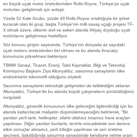
en büyük uçak motor üreticilerinden Rolls-Royce, Türkiye'ye uçak
motorları geliştirmek için anlaştı.
Yüzde 51 Kale Grubu, yüzde 49 Rolls-Royce ortaklığıyla bir şirket
kuracak olan iki grup, başta Türkiye'nin milli savaş uçağı projesi TF-
X olmak üzere, ülkenin sivil ve askeri alanda ihtiyaç duyduğu uçak
motorlarını geliştirmeyi hedefliyor.
Söz konusu girişim sayesinde, Türkiye'nin dünyada az sayıdaki
uçak motoru üreticisinden biri olması ve bu alanda ihracatçı
konumuna yükselmesi bekleniyor.
TBMM Sanayi, Ticaret, Enerji, Tabii Kaynaklar, Bilgi ve Teknoloji
Komisyonu Başkanı Ziya Altunyaldız, savunma sanayisinin ülke
endüstrisinin lokomotifi olduğunu söyledi.
Savunma sanayisinin teknolojik gelişmeleri de tetiklediğini aktaran
Altunyaldız, Türkiye'de bu alanda büyük çalışmaların yürütüldüğünü
vurguladı.
Altunyaldız, güvenlik konusunun ülke geleceğini ilgilendirdiği için bu
alanda katlanılacak maliyetin düşünülemeyeceğini belirterek, "Bir
yandan yerli tank, helikopter, silahlı-silahsız insansız hava araçları
yapılması. Diğer yandan bunlarla, terörle mücadelede son derece
etkin sonuçlar almamız, yerli tüfeğin yapılması ve seri üretime
geçmesi, bakıldığında savunma sanayisinde kendisine yetme oranı