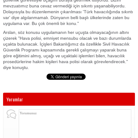
güvenlik görevlisiyle uçağını buraya getirmek istiyordu. Bizim
mevzuatımız buna cevaz vermediği için sıkıntı yaşanabiliyordu.
Dolayısıyla bu düzenlemenin çıkarılması 'Türk havacılığında sıkıntı
var' diye algılanmamalı. Dünyanın belli başlı ülkelerinde zaten bu
uygulama var. Bu çok önemli bir konu."
Arslan, söz konusu uygulamanın her uçuşta olmayacağının altını
çizerek "Hava polisi, emniyet mensubu olacak ve bazı durumlarda
uçakta bulunacak. İçişleri Bakanlığımız da özellikle Sivil Havacılık
Güvenlik Programı kapsamında gerekli çalışmayı yaparak buna
göre eğitimini almış, uçağı ve uçaktaki işlemleri bilen, havacılık
prosedürlerine hakim kişileri hava polisi olarak görevlendirecek."
diye konuştu.
Yorumlar