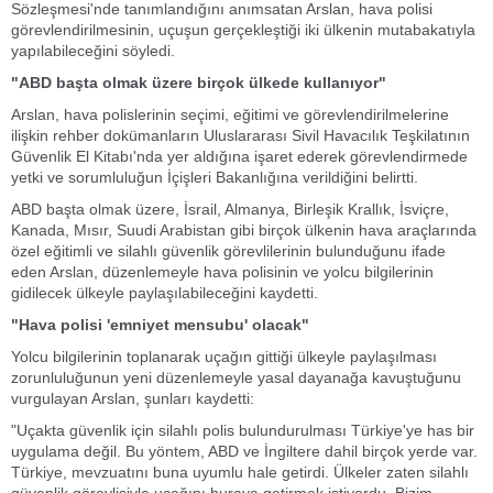
Sözleşmesi'nde tanımlandığını anımsatan Arslan, hava polisi
görevlendirilmesinin, uçuşun gerçekleştiği iki ülkenin mutabakatıyla
yapılabileceğini söyledi.
"ABD başta olmak üzere birçok ülkede kullanıyor"
Arslan, hava polislerinin seçimi, eğitimi ve görevlendirilmelerine
ilişkin rehber dokümanların Uluslararası Sivil Havacılık Teşkilatının
Güvenlik El Kitabı'nda yer aldığına işaret ederek görevlendirmede
yetki ve sorumluluğun İçişleri Bakanlığına verildiğini belirtti.
ABD başta olmak üzere, İsrail, Almanya, Birleşik Krallık, İsviçre,
Kanada, Mısır, Suudi Arabistan gibi birçok ülkenin hava araçlarında
özel eğitimli ve silahlı güvenlik görevlilerinin bulunduğunu ifade
eden Arslan, düzenlemeyle hava polisinin ve yolcu bilgilerinin
gidilecek ülkeyle paylaşılabileceğini kaydetti.
"Hava polisi 'emniyet mensubu' olacak"
Yolcu bilgilerinin toplanarak uçağın gittiği ülkeyle paylaşılması
zorunluluğunun yeni düzenlemeyle yasal dayanağa kavuştuğunu
vurgulayan Arslan, şunları kaydetti:
"Uçakta güvenlik için silahlı polis bulundurulması Türkiye'ye has bir
uygulama değil. Bu yöntem, ABD ve İngiltere dahil birçok yerde var.
Türkiye, mevzuatını buna uyumlu hale getirdi. Ülkeler zaten silahlı