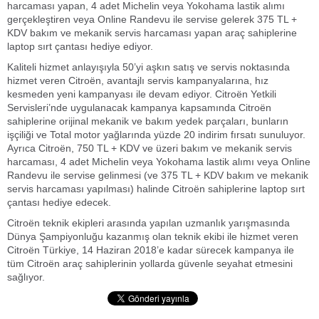
harcaması yapan, 4 adet Michelin veya Yokohama lastik alımı
gerçekleştiren veya Online Randevu ile servise gelerek 375 TL +
KDV bakım ve mekanik servis harcaması yapan araç sahiplerine
laptop sırt çantası hediye ediyor.
Kaliteli hizmet anlayışıyla 50’yi aşkın satış ve servis noktasında
hizmet veren Citroën, avantajlı servis kampanyalarına, hız
kesmeden yeni kampanyası ile devam ediyor. Citroën Yetkili
Servisleri’nde uygulanacak kampanya kapsamında Citroën
sahiplerine orijinal mekanik ve bakım yedek parçaları, bunların
işçiliği ve Total motor yağlarında yüzde 20 indirim fırsatı sunuluyor.
Ayrıca Citroën, 750 TL + KDV ve üzeri bakım ve mekanik servis
harcaması, 4 adet Michelin veya Yokohama lastik alımı veya Online
Randevu ile servise gelinmesi (ve 375 TL + KDV bakım ve mekanik
servis harcaması yapılması) halinde Citroën sahiplerine laptop sırt
çantası hediye edecek.
Citroën teknik ekipleri arasında yapılan uzmanlık yarışmasında
Dünya Şampiyonluğu kazanmış olan teknik ekibi ile hizmet veren
Citroën Türkiye, 14 Haziran 2018’e kadar sürecek kampanya ile
tüm Citroën araç sahiplerinin yollarda güvenle seyahat etmesini
sağlıyor.