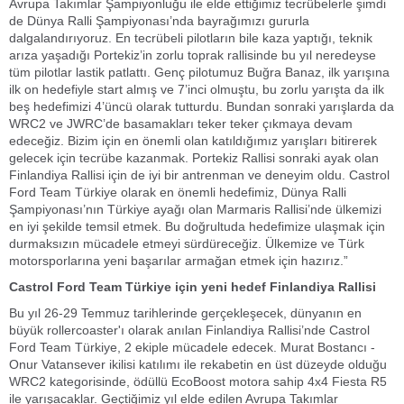
Avrupa Takımlar Şampiyonluğu ile elde ettiğimiz tecrübelerle şimdi
de Dünya Ralli Şampiyonası’nda bayrağımızı gururla
dalgalandırıyoruz. En tecrübeli pilotların bile kaza yaptığı, teknik
arıza yaşadığı Portekiz’in zorlu toprak rallisinde bu yıl neredeyse
tüm pilotlar lastik patlattı. Genç pilotumuz Buğra Banaz, ilk yarışına
ilk on hedefiyle start almış ve 7’inci olmuştu, bu zorlu yarışta da ilk
beş hedefimizi 4’üncü olarak tutturdu. Bundan sonraki yarışlarda da
WRC2 ve JWRC’de basamakları teker teker çıkmaya devam
edeceğiz. Bizim için en önemli olan katıldığımız yarışları bitirerek
gelecek için tecrübe kazanmak. Portekiz Rallisi sonraki ayak olan
Finlandiya Rallisi için de iyi bir antrenman ve deneyim oldu. Castrol
Ford Team Türkiye olarak en önemli hedefimiz, Dünya Ralli
Şampiyonası’nın Türkiye ayağı olan Marmaris Rallisi’nde ülkemizi
en iyi şekilde temsil etmek. Bu doğrultuda hedefimize ulaşmak için
durmaksızın mücadele etmeyi sürdüreceğiz. Ülkemize ve Türk
motorsporlarına yeni başarılar armağan etmek için hazırız.”
Castrol Ford Team Türkiye için yeni hedef Finlandiya Rallisi
Bu yıl 26-29 Temmuz tarihlerinde gerçekleşecek, dünyanın en
büyük rollercoaster'ı olarak anılan Finlandiya Rallisi’nde Castrol
Ford Team Türkiye, 2 ekiple mücadele edecek. Murat Bostancı -
Onur Vatansever ikilisi katılımı ile rekabetin en üst düzeyde olduğu
WRC2 kategorisinde, ödüllü EcoBoost motora sahip 4x4 Fiesta R5
ile yarışacaklar. Geçtiğimiz yıl elde edilen Avrupa Takımlar