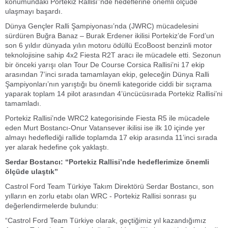
konumundaki Portekiz Rallisi’’nde hedeflerine önemli ölçüde
ulaşmayı başardı.
Dünya Gençler Ralli Şampiyonası’nda (JWRC) mücadelesini
sürdüren Buğra Banaz – Burak Erdener ikilisi Portekiz’de Ford’un
son 6 yıldır dünyada yılın motoru ödüllü EcoBoost benzinli motor
teknolojisine sahip 4x2 Fiesta R2T aracı ile mücadele etti. Sezonun
bir önceki yarışı olan Tour De Course Corsica Rallisi’ni 17 ekip
arasından 7’inci sırada tamamlayan ekip, geleceğin Dünya Ralli
Şampiyonları’nın yarıştığı bu önemli kategoride ciddi bir sıçrama
yaparak toplam 14 pilot arasından 4’üncücüsırada Portekiz Rallisi’ni
tamamladı.
Portekiz Rallisi’nde WRC2 kategorisinde Fiesta R5 ile mücadele
eden Murt Bostancı-Onur Vatansever ikilisi ise ilk 10 içinde yer
almayı hedeflediği rallide toplamda 17 ekip arasında 11’inci sırada
yer alarak hedefine çok yaklaştı.
Serdar Bostancı: “Portekiz Rallisi’nde hedeflerimize önemli
ölçüde ulaştık”
Castrol Ford Team Türkiye Takım Direktörü Serdar Bostancı, son
yılların en zorlu etabı olan WRC - Portekiz Rallisi sonrası şu
değerlendirmelerde bulundu:
“Castrol Ford Team Türkiye olarak, geçtiğimiz yıl kazandığımız