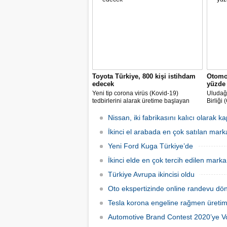
kiralamada geçen yıla göre yüzde 60’a
müzake
varan artışlar yaşadık" dedi.
gelmesi
Toyota Türkiye, 800 kişi istihdam
Otomob
edecek
yüzde 
Yeni tip corona virüs (Kovid-19)
Uludağ 
tedbirlerini alarak üretime başlayan
Birliği
Toyota Otomotiv Sanayi Türkiye, üretim
endüstr
ve ihracat hedeflerini artırmak için
sürdüğ
Nissan, iki fabrikasını kalıcı olarak k
İŞKUR üzerinden 800 kişilik ilave
aynı d
istihdam sağlayacak.
İkinci el arabada en çok satılan mark
milyar 
gerçekl
Yeni Ford Kuga Türkiye’de
İkinci elde en çok tercih edilen mar
Türkiye Avrupa ikincisi oldu
Oto ekspertizinde online randevu dö
Tesla korona engeline rağmen üretim
Automotive Brand Contest 2020’ye 