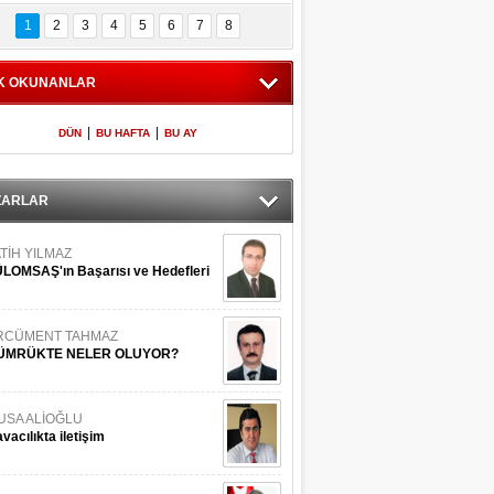
Bilinmeyen 
İşte Meclis'e giren 
nleriyle İstanbul 
600 milletvekilinin 
1
2
3
4
5
6
7
8
Adaları
listesi
K OKUNANLAR
|
|
DÜN
BU HAFTA
BU AY
ZARLAR
TİH YILMAZ
LOMSAŞ'ın Başarısı ve Hedefleri
RCÜMENT TAHMAZ
ÜMRÜKTE NELER OLUYOR?
USA ALİOĞLU
vacılıkta iletişim