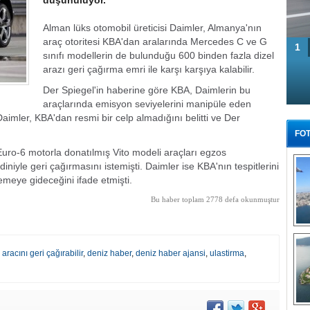
düşünülüyor.
Alman lüks otomobil üreticisi Daimler, Almanya'nın
araç otoritesi KBA'dan aralarında Mercedes C ve G
1
sınıfı modellerin de bulunduğu 600 binden fazla dizel
arazı geri çağırma emri ile karşı karşıya kalabilir.
Der Spiegel'in haberine göre KBA, Daimlerin bu
araçlarında emisyon seviyelerini manipüle eden
Daimler, KBA'dan resmi bir celp almadığını belitti ve Der
FOT
uro-6 motorla donatılmış Vito modeli araçları egzos
iniyle geri çağırmasını istemişti. Daimler ise KBA'nın tespitlerini
emeye gideceğini ifade etmişti.
Bu haber toplam 2778 defa okunmuştur
Tü
aracını geri çağırabilir
,
deniz haber
,
deniz haber ajansi
,
ulastirma
,