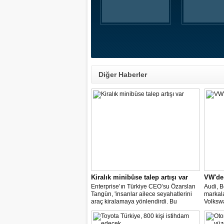
Diğer Haberler
Kiralık minibüse talep artışı var
VW'de
Enterprise’ın Türkiye CEO’su Özarslan
Audi, B
Tangün, 'insanlar ailece seyahatlerini
markal
araç kiralamaya yönlendirdi. Bu
Volkswa
noktada, bavul kullanımı ve kişi sayısı,
değişim
minibüs ve SUV gövde tipli araç
temsilci