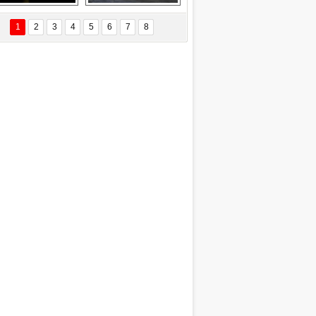
EÇİL ÖZYANIK
Delta uçağına 
Ford Focus RS 
 Değişti?
yıldırım çarptı
(2015)
1
2
3
4
5
6
7
8
DNAN SAKA
iman Kenti Aliağa"
ERİÇ KÖYATASI
yraksız Vatan !