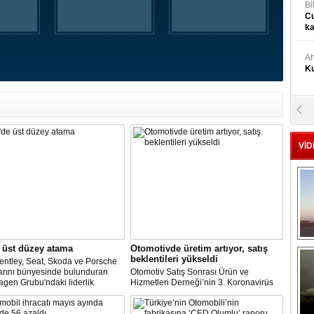
Bİ
Cu
ka
Ah
Ku
M
Ku
VİD
M.
Ya
Mu
Si
 üst düzey atama
Otomotivde üretim artıyor, satış
beklentileri yükseldi
entley, Seat, Skoda ve Porsche
A
arını bünyesinde bulunduran
Otomotiv Satış Sonrası Ürün ve
Ge
gen Grubu'ndaki liderlik
Hizmetleri Derneği’nin 3. Koronavirüs
inin şirketin güçlü işçi
Etki Araştırması’na göre; üretime devam
leriyle maliyet indirimini
eden şirketlerin oranı yükselişe geçti.