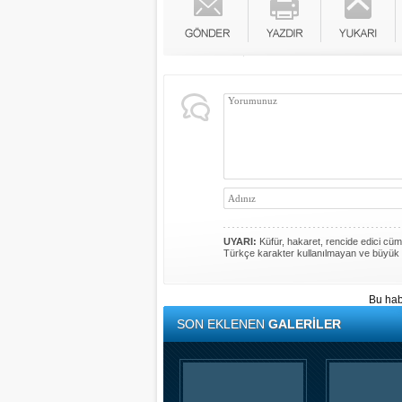
UYARI:
Küfür, hakaret, rencide edici cümle
Türkçe karakter kullanılmayan ve büyük 
Bu hab
SON EKLENEN
GALERİLER