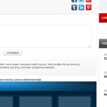
yö
ÇO
YA
FA
TÜ
ler veya imalar, inançlara saldırı içeren, imla kuralları ile yazılmamış,
harflerle yazılmış yorumlar onaylanmamaktadır.
E
G
ere henüz yorum eklenmemiştir.
M
Ha