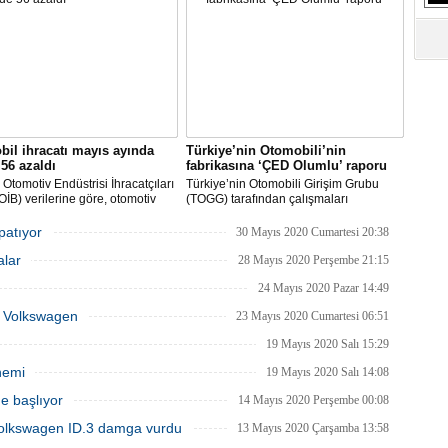
re etmeye çalıştığı bir zamanda
Ara veren şirketler ise bu ay
S
 dikkati çekti.
çalışmalarına başlayacaklarını açıkladı.
Ne
A
"L
il ihracatı mayıs ayında
Türkiye’nin Otomobili’nin
M
56 azaldı
fabrikasına ‘ÇED Olumlu’ raporu
Ba
Otomotiv Endüstrisi İhracatçıları
Türkiye’nin Otomobili Girişim Grubu
 (OİB) verilerine göre, otomotiv
(TOGG) tarafından çalışmaları
isi Covid-19 salgınının etkisinin
planlandığı biçimde sürdürülen
ü Mayıs ayında geçen senenin
Türkiye’nin Otomobili yatırımı Bursa’nın
apatıyor
30 Mayıs 2020 Cumartesi 20:38
önemine göre yüzde 56 düşüşle 1
Gemlik ilçesinde inşa edilecek olan
alar
203 milyon dolar ihracat
fabrika inşaatının başlayabilmesi için
28 Mayıs 2020 Perşembe 21:15
eştirdi.
gerekli ÇED raporunu olumlu olarak
24 Mayıs 2020 Pazar 14:49
aldı.
ka Volkswagen
23 Mayıs 2020 Cumartesi 06:51
19 Mayıs 2020 Salı 15:29
nemi
19 Mayıs 2020 Salı 14:08
e başlıyor
14 Mayıs 2020 Perşembe 00:08
Volkswagen ID.3 damga vurdu
13 Mayıs 2020 Çarşamba 13:58