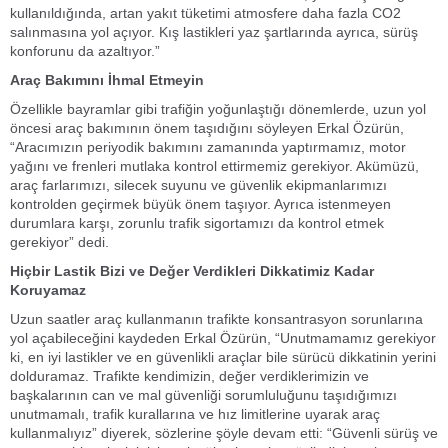
kullanıldığında, artan yakıt tüketimi atmosfere daha fazla CO2
salınmasına yol açıyor. Kış lastikleri yaz şartlarında ayrıca, sürüş
konforunu da azaltıyor.”
Araç Bakımını İhmal Etmeyin
Özellikle bayramlar gibi trafiğin yoğunlaştığı dönemlerde, uzun yol
öncesi araç bakımının önem taşıdığını söyleyen Erkal Özürün,
“Aracımızın periyodik bakımını zamanında yaptırmamız, motor
yağını ve frenleri mutlaka kontrol ettirmemiz gerekiyor. Akümüzü,
araç farlarımızı, silecek suyunu ve güvenlik ekipmanlarımızı
kontrolden geçirmek büyük önem taşıyor. Ayrıca istenmeyen
durumlara karşı, zorunlu trafik sigortamızı da kontrol etmek
gerekiyor” dedi.
Hiçbir Lastik Bizi ve Değer Verdikleri Dikkatimiz Kadar
Koruyamaz
Uzun saatler araç kullanmanın trafikte konsantrasyon sorunlarına
yol açabileceğini kaydeden Erkal Özürün, “Unutmamamız gerekiyor
ki, en iyi lastikler ve en güvenlikli araçlar bile sürücü dikkatinin yerini
dolduramaz. Trafikte kendimizin, değer verdiklerimizin ve
başkalarının can ve mal güvenliği sorumluluğunu taşıdığımızı
unutmamalı, trafik kurallarına ve hız limitlerine uyarak araç
kullanmalıyız” diyerek, sözlerine şöyle devam etti: “Güvenli sürüş ve