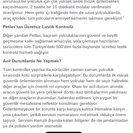
sorunsuz bir yolculuk için çok yüksek sesle müzik dinlemekten
kaçınılmasını, 2 saatte bir 15 dakikalık molalar verilmesini
öneriyoruz. Hem şehir içi trafiğinde hem de uzun yolculuklarda,
araç içindeki tüm yolcuların emniyet kemerini takması gerekiyor.”
Petlas’tan Ücretsiz Lastik Kontrolü
Diğer yandan Petlas, bayram yolculuklarının güvenli ve keyifli
geçmesine katkı sağlamak amacıyla, yola çıkmaya hazırlanan
sürücülere tüm Türkiye’deki 500’den fazla bayisinde ücretsiz lastik
kontrolü hizmeti sağlıyor.
Acil Durumlarda Ne Yapmalı?
Tüm kontroller yapılsa da sürücüler zaman zaman yolculuk
sırasında kötü sürprizlerle karşılaşabiliyor. Bu durumlarda ilk olarak
güvenlik önlemlerinin alınması hem yolcular hem de seyir halindeki
diğer araçlar için önemli rol oynuyor. Olası bir acil durum anında
aracın güvenli bir yere çekilerek dörtlü ikaz lambalarının yakılması
ve diğer araçların durumdan haberdar edilmesi için uygun bir
güvenlik mesafesine reflektör konulması gerekiyor.
Giderilemeyecek bir sorunla karşı karşıya kalma ihtimaline karşın
yola çıkarken, yetkili servisin numarasını not etmek oldukça önem
taşıyor. Servisin menzili dışında kalan bölgeler de ise jandarmadan
ya da polisten yardım istenebilir.