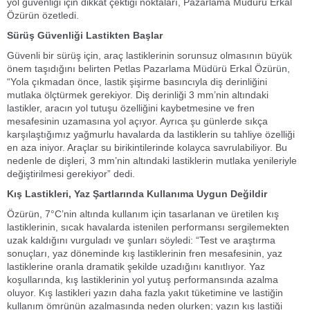
yol güvenliği için dikkat çektiği noktaları, Pazarlama Müdürü Erkal
Özürün özetledi.
Sürüş Güvenliği Lastikten Başlar
Güvenli bir sürüş için, araç lastiklerinin sorunsuz olmasının büyük
önem taşıdığını belirten Petlas Pazarlama Müdürü Erkal Özürün,
“Yola çıkmadan önce, lastik şişirme basıncıyla diş derinliğini
mutlaka ölçtürmek gerekiyor. Diş derinliği 3 mm’nin altındaki
lastikler, aracın yol tutuşu özelliğini kaybetmesine ve fren
mesafesinin uzamasına yol açıyor. Ayrıca şu günlerde sıkça
karşılaştığımız yağmurlu havalarda da lastiklerin su tahliye özelliği
en aza iniyor. Araçlar su birikintilerinde kolayca savrulabiliyor. Bu
nedenle de dişleri, 3 mm’nin altındaki lastiklerin mutlaka yenileriyle
değiştirilmesi gerekiyor” dedi.
Kış Lastikleri, Yaz Şartlarında Kullanıma Uygun Değildir
Özürün, 7°C’nin altında kullanım için tasarlanan ve üretilen kış
lastiklerinin, sıcak havalarda istenilen performansı sergilemekten
uzak kaldığını vurguladı ve şunları söyledi: “Test ve araştırma
sonuçları, yaz döneminde kış lastiklerinin fren mesafesinin, yaz
lastiklerine oranla dramatik şekilde uzadığını kanıtlıyor. Yaz
koşullarında, kış lastiklerinin yol yutuş performansında azalma
oluyor. Kış lastikleri yazın daha fazla yakıt tüketimine ve lastiğin
kullanım ömrünün azalmasında neden olurken; yazın kış lastiği