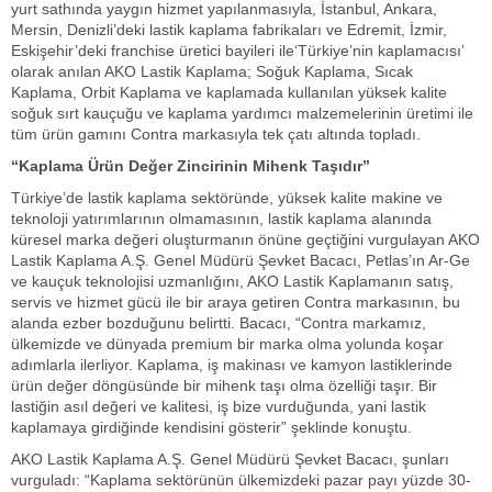
yurt sathında yaygın hizmet yapılanmasıyla, İstanbul, Ankara,
Mersin, Denizli’deki lastik kaplama fabrikaları ve Edremit, İzmir,
Eskişehir’deki franchise üretici bayileri ile‘Türkiye’nin kaplamacısı’
olarak anılan AKO Lastik Kaplama; Soğuk Kaplama, Sıcak
Kaplama, Orbit Kaplama ve kaplamada kullanılan yüksek kalite
soğuk sırt kauçuğu ve kaplama yardımcı malzemelerinin üretimi ile
tüm ürün gamını Contra markasıyla tek çatı altında topladı.
“Kaplama Ürün Değer Zincirinin Mihenk Taşıdır”
Türkiye’de lastik kaplama sektöründe, yüksek kalite makine ve
teknoloji yatırımlarının olmamasının, lastik kaplama alanında
küresel marka değeri oluşturmanın önüne geçtiğini vurgulayan AKO
Lastik Kaplama A.Ş. Genel Müdürü Şevket Bacacı, Petlas’ın Ar-Ge
ve kauçuk teknolojisi uzmanlığını, AKO Lastik Kaplamanın satış,
servis ve hizmet gücü ile bir araya getiren Contra markasının, bu
alanda ezber bozduğunu belirtti. Bacacı, “Contra markamız,
ülkemizde ve dünyada premium bir marka olma yolunda koşar
adımlarla ilerliyor. Kaplama, iş makinası ve kamyon lastiklerinde
ürün değer döngüsünde bir mihenk taşı olma özelliği taşır. Bir
lastiğin asıl değeri ve kalitesi, iş bize vurduğunda, yani lastik
kaplamaya girdiğinde kendisini gösterir” şeklinde konuştu.
AKO Lastik Kaplama A.Ş. Genel Müdürü Şevket Bacacı, şunları
vurguladı: “Kaplama sektörünün ülkemizdeki pazar payı yüzde 30-