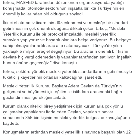
Erkoç, MASFED tarafından düzenlenen organizasyonda yaptığı
konuşmada, otomotiv sektörünün inşaatla birlikte Türkiye'nin en
önemli iş kollarından biri olduğunu söyledi.
İkinci el otomotiv ticaretinin düzenlenmesi ve mesleğe bir standart
getirilmesinin çok önemli olduğuna dikkati çeken Erkoç, "Mesleki
Yeterlilik Kurumu ile bir protokol imzaladık, mesleki yeterlilik
sınavları yapıyoruz ve başarılı olanlara belge veriyoruz. Bu belgeye
sahip olmayanlar artık araç alıp satamayacak. Türkiye'de yılda
yaklaşık 6 milyon araç el değiştiriyor. Bu araçların önemli bir kısmı
devlete hiç vergi ödemeden iş yapanlar tarafından satılıyor. İnşallah
bunun önüne geçeceğiz." diye konuştu.
Erkoç, sektöre yönelik mesleki yeterlilik standartlarının getirilmesiyle
tüketici şikayetlerinin ortadan kalkacağına işaret etti.
Mesleki Yeterlilik Kurumu Başkanı Adem Ceylan da Türkiye'nin
gelişmesi ve büyümesi için eğitim ile istihdam arasındaki bağın
güçlendirilmesi gerektiğini anlattı.
Kurum olarak nitelikli birey yetiştirmek için kurumlarla çok yönlü
çalışmalar yaptıklarını ifade eden Ceylan, yapılan sınavlar
sonucunda 355 bin kişinin mesleki yeterlilik belgesine kavuştuğunu
kaydetti.
Konuşmaların ardından mesleki yeterlilik sınavında başarılı olan 12