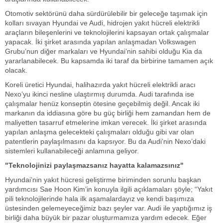
Otomotiv sektörünü daha sürdürülebilir bir geleceğe taşımak için
kolları sıvayan Hyundai ve Audi, hidrojen yakıt hücreli elektrikli
araçların bileşenlerini ve teknolojilerini kapsayan ortak çalışmalar
yapacak. İki şirket arasında yapılan anlaşmadan Volkswagen
Grubu’nun diğer markaları ve Hyundai’nin sahibi olduğu Kia da
yararlanabilecek. Bu kapsamda iki taraf da birbirine tamamen açık
olacak.
Koreli üretici Hyundai, halihazırda yakıt hücreli elektrikli aracı
Nexo’yu ikinci nesline ulaştırmış durumda. Audi tarafında ise
çalışmalar henüz konseptin ötesine geçebilmiş değil. Ancak iki
markanın da iddiasına göre bu güç birliği hem zamandan hem de
maliyetten tasarruf etmelerine imkan verecek. İki şirket arasında
yapılan anlaşma gelecekteki çalışmaları olduğu gibi var olan
patentlerin paylaşılmasını da kapsıyor. Bu da Audi’nin Nexo’daki
sistemleri kullanabileceği anlamına geliyor.
"Teknolojinizi paylaşmazsanız hayatta kalamazsınız"
Hyundai’nin yakıt hücresi geliştirme biriminden sorunlu başkan
yardımcısı Sae Hoon Kim’in konuyla ilgili açıklamaları şöyle; “Yakıt
pili teknolojilerinde hala ilk aşamalardayız ve kendi başımıza
üstesinden gelemeyeceğimiz bazı şeyler var. Audi ile yaptığımız iş
birliği daha büyük bir pazar oluşturmamıza yardım edecek. Eğer