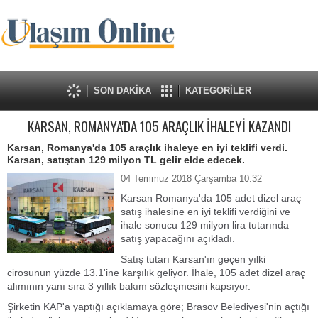
SON DAKİKA
KATEGORİLER
KARSAN, ROMANYA'DA 105 ARAÇLIK İHALEYİ KAZANDI
Karsan, Romanya'da 105 araçlık ihaleye en iyi teklifi verdi.
Karsan, satıştan 129 milyon TL gelir elde edecek.
04 Temmuz 2018 Çarşamba 10:32
Karsan Romanya'da 105 adet dizel araç
satış ihalesine en iyi teklifi verdiğini ve
ihale sonucu 129 milyon lira tutarında
satış yapacağını açıkladı.
Satış tutarı Karsan'ın geçen yılki
cirosunun yüzde 13.1'ine karşılık geliyor.
İhale, 105 adet dizel araç
alımının yanı sıra 3 yıllık bakım sözleşmesini kapsıyor.
Şirketin KAP'a yaptığı açıklamaya göre; Brasov Belediyesi'nin açtığı