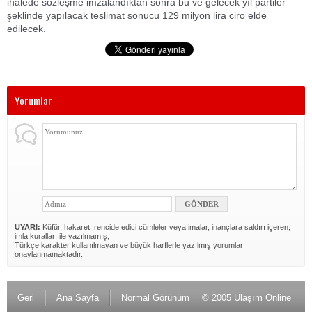
ihalede sözleşme imzalandıktan sonra bu ve gelecek yıl partiler
şeklinde yapılacak teslimat sonucu 129 milyon lira ciro elde
edilecek.
Yorumlar
UYARI:
Küfür, hakaret, rencide edici cümleler veya imalar, inançlara saldırı içeren,
imla kuralları ile yazılmamış,
Türkçe karakter kullanılmayan ve büyük harflerle yazılmış yorumlar
onaylanmamaktadır.
Geri
Ana Sayfa
Normal Görünüm
© 2005 Ulaşım Online