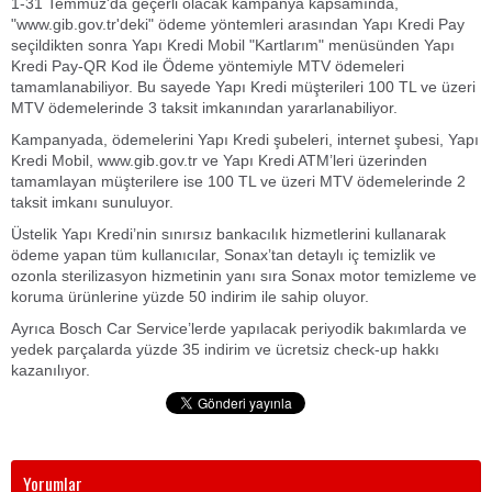
1-31 Temmuz'da geçerli olacak kampanya kapsamında,
"www.gib.gov.tr'deki" ödeme yöntemleri arasından Yapı Kredi Pay
seçildikten sonra Yapı Kredi Mobil "Kartlarım" menüsünden Yapı
Kredi Pay-QR Kod ile Ödeme yöntemiyle MTV ödemeleri
tamamlanabiliyor. Bu sayede Yapı Kredi müşterileri 100 TL ve üzeri
MTV ödemelerinde 3 taksit imkanından yararlanabiliyor.
Kampanyada, ödemelerini Yapı Kredi şubeleri, internet şubesi, Yapı
Kredi Mobil, www.gib.gov.tr ve Yapı Kredi ATM’leri üzerinden
tamamlayan müşterilere ise 100 TL ve üzeri MTV ödemelerinde 2
taksit imkanı sunuluyor.
Üstelik Yapı Kredi’nin sınırsız bankacılık hizmetlerini kullanarak
ödeme yapan tüm kullanıcılar, Sonax’tan detaylı iç temizlik ve
ozonla sterilizasyon hizmetinin yanı sıra Sonax motor temizleme ve
koruma ürünlerine yüzde 50 indirim ile sahip oluyor.
Ayrıca Bosch Car Service’lerde yapılacak periyodik bakımlarda ve
yedek parçalarda yüzde 35 indirim ve ücretsiz check-up hakkı
kazanılıyor.
Yorumlar