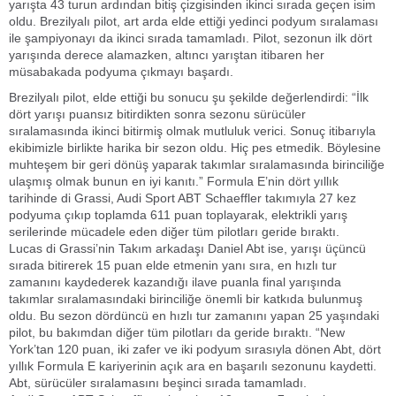
yarışta 43 turun ardından bitiş çizgisinden ikinci sırada geçen isim
oldu. Brezilyalı pilot, art arda elde ettiği yedinci podyum sıralaması
ile şampiyonayı da ikinci sırada tamamladı. Pilot, sezonun ilk dört
yarışında derece alamazken, altıncı yarıştan itibaren her
müsabakada podyuma çıkmayı başardı.
Brezilyalı pilot, elde ettiği bu sonucu şu şekilde değerlendirdi: “İlk
dört yarışı puansız bitirdikten sonra sezonu sürücüler
sıralamasında ikinci bitirmiş olmak mutluluk verici. Sonuç itibarıyla
ekibimizle birlikte harika bir sezon oldu. Hiç pes etmedik. Böylesine
muhteşem bir geri dönüş yaparak takımlar sıralamasında birinciliğe
ulaşmış olmak bunun en iyi kanıtı.” Formula E’nin dört yıllık
tarihinde di Grassi, Audi Sport ABT Schaeffler takımıyla 27 kez
podyuma çıkıp toplamda 611 puan toplayarak, elektrikli yarış
serilerinde mücadele eden diğer tüm pilotları geride bıraktı.
Lucas di Grassi’nin Takım arkadaşı Daniel Abt ise, yarışı üçüncü
sırada bitirerek 15 puan elde etmenin yanı sıra, en hızlı tur
zamanını kaydederek kazandığı ilave puanla final yarışında
takımlar sıralamasındaki birinciliğe önemli bir katkıda bulunmuş
oldu. Bu sezon dördüncü en hızlı tur zamanını yapan 25 yaşındaki
pilot, bu bakımdan diğer tüm pilotları da geride bıraktı. “New
York’tan 120 puan, iki zafer ve iki podyum sırasıyla dönen Abt, dört
yıllık Formula E kariyerinin açık ara en başarılı sezonunu kaydetti.
Abt, sürücüler sıralamasını beşinci sırada tamamladı.