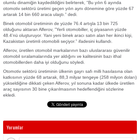
olumlu dinamiğin kaydedildiğini belirterek, “Bu yılın 6 ayında
otomotiv sektörü üretimi geçen yılın aynı dönemine göre yüzde 67
artarak 14 bin 660 araca ulaştı.” dedi.
Binek otomobil üretiminin de yüzde 76.4 artışla 13 bin 725
olduğunu aktaran Alferov, "Yerli otomobiller, iç piyasanın yüzde
48.4’nü oluşturuyor. Yani yeni binek aracı satın alan her ikinci kişi,
Kazakistan üretimli otomobili seçiyor.” ifadesini kullandı.
Alferov, üretilen otomobil markalarının bazı uluslararası güvenilir
otomobil sıralamalarında yer aldığını ve kalitesinin bazı ithal
otomobillerden daha iyi olduğunu söyledi.
Otomotiv sektörü üretiminin ülkenin gayrı safı milli hasılasına olan
katkısının yüzde 68 artarak, 88,3 milyar tengeye (258 milyon doları)
yükseldiğine dikkati çeken Alferov, yıl sonuna kadar ülkede üretilen
araç sayısının 30 bine çıkarılmasının hedeflendiğini sözlerine
ekledi.
Yorumlar