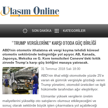
SON DAKİKA
KATEGORİLER
“TRUMP VERGİLERİNE” KARŞI OTODA GÜÇ BİRLİĞİ
ABD'nin otomotiv ithalatına ek vergi koyma tehdidi küresel
otomotiv sektöründe tedirginliğe yol açıyor. AB, Kanada,
Japonya, Meksika ve G. Kore temsilcileri Cenevre’deki kritik
zirvede Trump’a karşı güç birliğini masaya yatıracak.
31 Temmuz 2018 Salı 18:00
ABD’nin ithal ettiği otomotivde yüzde 25’e
varan ek gümrük vergisiyle gözdağı veren
Trump yönetimi, otomobil üreticileri ve ilgili
hükümetle tarafından ağır eleştiriliyor.
Uzmanlar yüksek vergilerin üretim
maliyetlerini yükseltip oto satışlarını olumsuz etkileyeceğini ve
sonuç olarak sektörde büyük işten çıkarmalara yol açabileceği