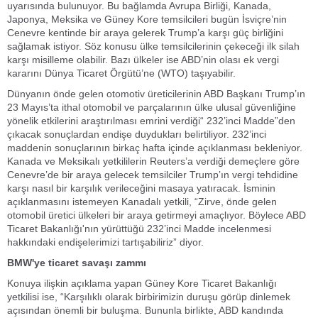
uyarısında bulunuyor. Bu bağlamda Avrupa Birliği, Kanada,
Japonya, Meksika ve Güney Kore temsilcileri bugün İsviçre’nin
Cenevre kentinde bir araya gelerek Trump’a karşı güç birliğini
sağlamak istiyor. Söz konusu ülke temsilcilerinin çekeceği ilk silah
karşı misilleme olabilir. Bazı ülkeler ise ABD’nin olası ek vergi
kararını Dünya Ticaret Örgütü’ne (WTO) taşıyabilir.
Dünyanın önde gelen otomotiv üreticilerinin ABD Başkanı Trump’ın
23 Mayıs’ta ithal otomobil ve parçalarının ülke ulusal güvenliğine
yönelik etkilerini araştırılması emrini verdiği“ 232’inci Madde”den
çıkacak sonuçlardan endişe duydukları belirtiliyor. 232’inci
maddenin sonuçlarının birkaç hafta içinde açıklanması bekleniyor.
Kanada ve Meksikalı yetkililerin Reuters’a verdiği demeçlere göre
Cenevre’de bir araya gelecek temsilciler Trump’ın vergi tehdidine
karşı nasıl bir karşılık verileceğini masaya yatıracak. İsminin
açıklanmasını istemeyen Kanadalı yetkili, “Zirve, önde gelen
otomobil üretici ülkeleri bir araya getirmeyi amaçlıyor. Böylece ABD
Ticaret Bakanlığı'nın yürüttüğü 232’inci Madde incelenmesi
hakkındaki endişelerimizi tartışabiliriz” diyor.
BMW'ye ticaret savaşı zammı
Konuya ilişkin açıklama yapan Güney Kore Ticaret Bakanlığı
yetkilisi ise, “Karşılıklı olarak birbirimizin duruşu görüp dinlemek
açısından önemli bir buluşma. Bununla birlikte, ABD kandında