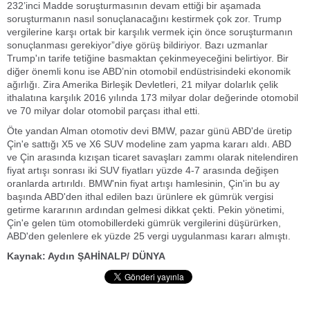
232’inci Madde soruşturmasının devam ettiği bir aşamada
soruşturmanın nasıl sonuçlanacağını kestirmek çok zor. Trump
vergilerine karşı ortak bir karşılık vermek için önce soruşturmanın
sonuçlanması gerekiyor”diye görüş bildiriyor. Bazı uzmanlar
Trump'ın tarife tetiğine basmaktan çekinmeyeceğini belirtiyor. Bir
diğer önemli konu ise ABD’nin otomobil endüstrisindeki ekonomik
ağırlığı. Zira Amerika Birleşik Devletleri, 21 milyar dolarlık çelik
ithalatına karşılık 2016 yılında 173 milyar dolar değerinde otomobil
ve 70 milyar dolar otomobil parçası ithal etti.
Öte yandan Alman otomotiv devi BMW, pazar günü ABD'de üretip
Çin'e sattığı X5 ve X6 SUV modeline zam yapma kararı aldı. ABD
ve Çin arasında kızışan ticaret savaşları zammı olarak nitelendiren
fiyat artışı sonrası iki SUV fiyatları yüzde 4-7 arasında değişen
oranlarda artırıldı. BMW'nin fiyat artışı hamlesinin, Çin'in bu ay
başında ABD'den ithal edilen bazı ürünlere ek gümrük vergisi
getirme kararının ardından gelmesi dikkat çekti. Pekin yönetimi,
Çin'e gelen tüm otomobillerdeki gümrük vergilerini düşürürken,
ABD'den gelenlere ek yüzde 25 vergi uygulanması kararı almıştı.
Kaynak: Aydın ŞAHİNALP/ DÜNYA