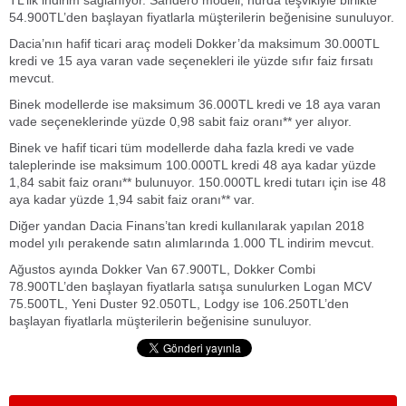
TL’lik indirim sağlanıyor. Sandero modeli, hurda teşvikiyle birlikte
54.900TL’den başlayan fiyatlarla müşterilerin beğenisine sunuluyor.
Dacia’nın hafif ticari araç modeli Dokker’da maksimum 30.000TL
kredi ve 15 aya varan vade seçenekleri ile yüzde sıfır faiz fırsatı
mevcut.
Binek modellerde ise maksimum 36.000TL kredi ve 18 aya varan
vade seçeneklerinde yüzde 0,98 sabit faiz oranı** yer alıyor.
Binek ve hafif ticari tüm modellerde daha fazla kredi ve vade
taleplerinde ise maksimum 100.000TL kredi 48 aya kadar yüzde
1,84 sabit faiz oranı** bulunuyor. 150.000TL kredi tutarı için ise 48
aya kadar yüzde 1,94 sabit faiz oranı** var.
Diğer yandan Dacia Finans’tan kredi kullanılarak yapılan 2018
model yılı perakende satın alımlarında 1.000 TL indirim mevcut.
Ağustos ayında Dokker Van 67.900TL, Dokker Combi
78.900TL’den başlayan fiyatlarla satışa sunulurken Logan MCV
75.500TL, Yeni Duster 92.050TL, Lodgy ise 106.250TL’den
başlayan fiyatlarla müşterilerin beğenisine sunuluyor.