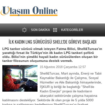
SON DAKİKA
KATEGORİLER
İLK KADIN LNG SÜRÜCÜSÜ SHELL'DE GÖREVE BAŞLADI
LPG tanker sürücü olmak isteyen Fatma Bilici, Shell&Turcas’ın
yarattığı fırsat ile Türkiye’nin ilk kadın LPG tankeri şoförü
oldu. Bilici’nin şimdiki hayali kadın sürücülerden oluşan bir
tanker filosunun oluşumuna destek vermek.
15 Ağustos 2018 Çarşamba 12:57
Shell&Turcas, Mart ayında, Enerji ve Tabii
Kaynaklar Bakanlığı ile Çalışma, Sosyal
Hizmetler ve Aile Bakanlığı himayelerinde,
İŞKUR iş birliği ile başlattığı “Shell’de
Kadın Enerjisi” projesi ile kadınların
akaryakıt sektöründe çalışma hayatına
katılmasını destekliyor. Sektörde ilk olan proje ile 5 yılda 5000
kadına iş sağlanması hedefleniyor.Shell&Turcas'ın faaliyet