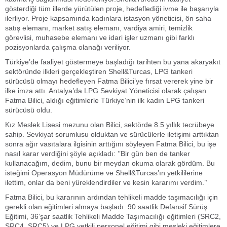
gösterdiği tüm illerde yürütülen proje, hedeflediği ivme ile başarıyla
ilerliyor. Proje kapsamında kadınlara istasyon yöneticisi, ön saha
satış elemanı, market satış elemanı, vardiya amiri, temizlik
görevlisi, muhasebe elemanı ve idari işler uzmanı gibi farklı
pozisyonlarda çalışma olanağı veriliyor.
Türkiye’de faaliyet göstermeye başladığı tarihten bu yana akaryakıt
sektöründe ilkleri gerçekleştiren Shell&Turcas, LPG tankeri
sürücüsü olmayı hedefleyen Fatma Bilici’ye fırsat vererek yine bir
ilke imza attı. Antalya’da LPG Sevkiyat Yöneticisi olarak çalışan
Fatma Bilici, aldığı eğitimlerle Türkiye’nin ilk kadın LPG tankeri
sürücüsü oldu.
Kız Meslek Lisesi mezunu olan Bilici, sektörde 8.5 yıllık tecrübeye
sahip. Sevkiyat sorumlusu olduktan ve sürücülerle iletişimi arttıktan
sonra ağır vasıtalara ilgisinin arttığını söyleyen Fatma Bilici, bu işe
nasıl karar verdiğini şöyle açıkladı: ’’Bir gün ben de tanker
kullanacağım, dedim, bunu bir meydan okuma olarak gördüm. Bu
isteğimi Operasyon Müdürüme ve Shell&Turcas’ın yetkililerine
ilettim, onlar da beni yüreklendirdiler ve kesin kararımı verdim.’’
Fatma Bilici, bu kararının ardından tehlikeli madde taşımacılığı için
gerekli olan eğitimleri almaya başladı. 90 saatlik Defansif Sürüş
Eğitimi, 36’şar saatlik Tehlikeli Madde Taşımacılığı eğitimleri (SRC2,
SRC4, SRC5) ve LPG yetkili personel eğitimi gibi mesleki eğitimlere