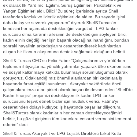
ek olarak İlk Yardımcı Eğitimi, Sürüş Eğitimleri, Psikoteknik ve
Yangın Eğitimleri aldı. Bilici “Bu süreç içerisinde ayrıca Shell
tarafından koçluk ve liderlik eğitimleri de aldım. Bu sayede işimi
daha kolay ve severek yapıyorum’’ diyerek Shell&Turcas’ın
kendisini her aşamada desteklediğini vurguladı. LPG tanker
sürücüsü olma kararını ailesinin de desteklediğini söyleyen Bilici,
kadın elinin değdiği her işin başarılı olacağına inandığını, bundan
sonraki hayalinin arkadaşlarını cesaretlendirerek kadınlardan
oluşan bir filonun oluşumuna destek sağlamak olduğunu belirtti.
Shell & Turcas CEO’su Felix Faber “Çalışmalarımızı yürütürken
toplumun ihtiyaçlarına yönelik yatırımlar yaparak ülke ekonomisine
ve sosyal kalkınmaya katkıda bulunmayı sorumluluğumuz olarak
görüyoruz. Odaklandığımız önemli alanlardan biri kadınlara iş
hayatında fırsat eşitliği sunulması. Akaryakıt sektöründe öncü
çalışmalara imza atan şirket olarak,başarı ile devam eden “Shell’de
Kadın Enerjisi” projemizi destekleyen ilk kadın LPG tanker
sürücüsünü teşvik etmek bizler için mutluluk verici. Fatma’yı
cesaretinden dolayı kutluyor, iş hayatında başarılar diliyorum.
Shell&Turcas olarak kadınların her zaman destekleyeceğimizi
belirtir, bu güzel girişimin tüm kadınlara cesaret vermesini temenni
ederim” dedi.
Shell & Turcas Akaryakıt ve LPG Lojistik Direktörü Erkut Kutlu