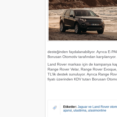
desteğinden faydalanabiliyor. Ayrıca E-P
Borusan Otomotiv tarafından karşılanıyor.
Land Rover markası için de kampanya kap
Range Rover Velar, Range Rover Evoque, 
TL’lik destek sunuluyor. Ayrıca Range Ro
fiyatı üzerinden KDV tutarı Borusan Otomot
Etiketler:
Jaguar ve Land Rover otom
ajansi
,
ulastirma
,
ulasimonline