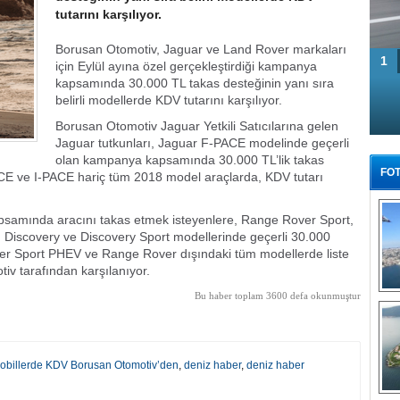
tutarını karşılıyor.
Borusan Otomotiv, Jaguar ve Land Rover markaları
1
için Eylül ayına özel gerçekleştirdiği kampanya
kapsamında 30.000 TL takas desteğinin yanı sıra
belirli modellerde KDV tutarını karşılıyor.
Borusan Otomotiv Jaguar Yetkili Satıcılarına gelen
Jaguar tutkunları, Jaguar F-PACE modelinde geçerli
olan kampanya kapsamında 30.000 TL’lik takas
FOT
ACE ve I-PACE hariç tüm 2018 model araçlarda, KDV tutarı
samında aracını takas etmek isteyenlere, Range Rover Sport,
Discovery ve Discovery Sport modellerinde geçerli 30.000
ver Sport PHEV ve Range Rover dışındaki tüm modellerde liste
iv tarafından karşılanıyor.
Bu haber toplam 3600 defa okunmuştur
Tü
obillerde KDV Borusan Otomotiv’den
,
deniz haber
,
deniz haber