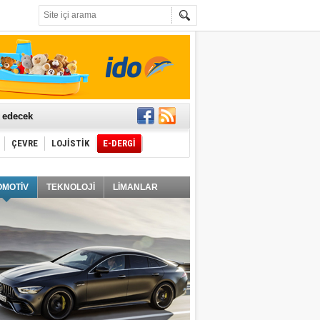
t edecek
ÇEVRE
LOJİSTİK
E-DERGİ
ğlayacak
OMOTİV
TEKNOLOJİ
LİMANLAR
i