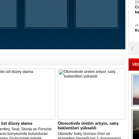
Bİ
Cu
ka
Ah
Ku
M
Ku
VİD
M.
Ya
Mu
Si
A
 üst düzey atama
Otomotivde üretim artıyor, satış
Ge
beklentileri yükseldi
entley, Seat, Skoda ve Porsche
arını bünyesinde bulunduran
Otomotiv Satış Sonrası Ürün ve
gen Grubu'ndaki liderlik
Hizmetleri Derneği’nin 3. Koronavirüs