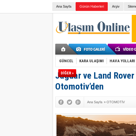
Ana Sayfa
Günün Haberleri
Arşiv
Siten
GÜNCEL
KARA ULAŞIMI
HAVA YOLLARI
Jaguar ve Land Rover
DİĞER »
Otomotiv’den
Ana Sayfa
»
OTOMOTİV