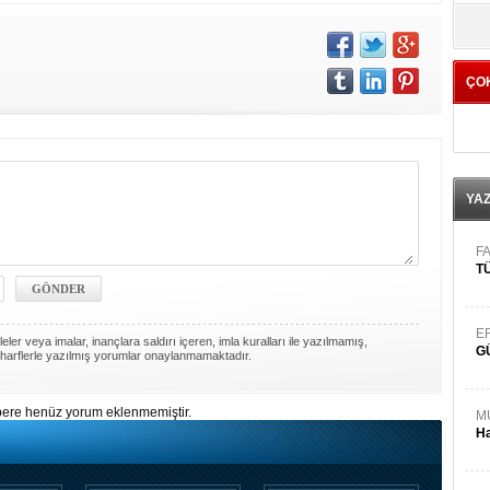
yö
ÇO
YA
FA
TÜ
E
ler veya imalar, inançlara saldırı içeren, imla kuralları ile yazılmamış,
G
harflerle yazılmış yorumlar onaylanmamaktadır.
ere henüz yorum eklenmemiştir.
M
Ha