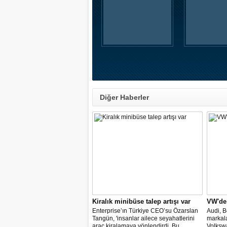
Diğer Haberler
Kiralık minibüse talep artışı var
VW'de
Enterprise’ın Türkiye CEO’su Özarslan
Audi, B
Tangün, 'insanlar ailece seyahatlerini
markal
araç kiralamaya yönlendirdi. Bu
Volkswa