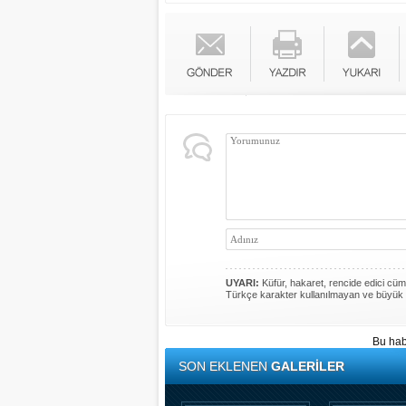
UYARI:
Küfür, hakaret, rencide edici cümle
Türkçe karakter kullanılmayan ve büyük 
Bu hab
SON EKLENEN
GALERİLER