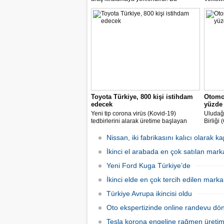
noktada, bavul kullanımı ve kişi sayısı,
değişim
minibüs ve SUV gövde tipli araç
temsilci
kiralamada geçen yıla göre yüzde 60’a
müzake
varan artışlar yaşadık" dedi.
gelmesi
Toyota Türkiye, 800 kişi istihdam
Otomob
edecek
yüzde 
Yeni tip corona virüs (Kovid-19)
Uludağ 
tedbirlerini alarak üretime başlayan
Birliği
Toyota Otomotiv Sanayi Türkiye, üretim
endüstr
ve ihracat hedeflerini artırmak için
sürdüğ
Nissan, iki fabrikasını kalıcı olarak k
İŞKUR üzerinden 800 kişilik ilave
aynı d
istihdam sağlayacak.
İkinci el arabada en çok satılan mark
milyar 
gerçekl
Yeni Ford Kuga Türkiye’de
İkinci elde en çok tercih edilen mar
Türkiye Avrupa ikincisi oldu
Oto ekspertizinde online randevu dö
Tesla korona engeline rağmen üretim