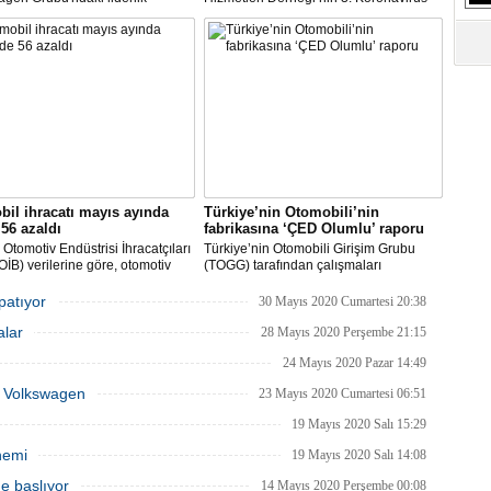
S
inin şirketin güçlü işçi
Etki Araştırması’na göre; üretime devam
Ne
leriyle maliyet indirimini
eden şirketlerin oranı yükselişe geçti.
re etmeye çalıştığı bir zamanda
Ara veren şirketler ise bu ay
 dikkati çekti.
çalışmalarına başlayacaklarını açıkladı.
A
"L
M
Ba
il ihracatı mayıs ayında
Türkiye’nin Otomobili’nin
56 azaldı
fabrikasına ‘ÇED Olumlu’ raporu
Otomotiv Endüstrisi İhracatçıları
Türkiye’nin Otomobili Girişim Grubu
 (OİB) verilerine göre, otomotiv
(TOGG) tarafından çalışmaları
isi Covid-19 salgınının etkisinin
planlandığı biçimde sürdürülen
ü Mayıs ayında geçen senenin
Türkiye’nin Otomobili yatırımı Bursa’nın
apatıyor
30 Mayıs 2020 Cumartesi 20:38
önemine göre yüzde 56 düşüşle 1
Gemlik ilçesinde inşa edilecek olan
alar
203 milyon dolar ihracat
fabrika inşaatının başlayabilmesi için
28 Mayıs 2020 Perşembe 21:15
eştirdi.
gerekli ÇED raporunu olumlu olarak
24 Mayıs 2020 Pazar 14:49
aldı.
ka Volkswagen
23 Mayıs 2020 Cumartesi 06:51
19 Mayıs 2020 Salı 15:29
nemi
19 Mayıs 2020 Salı 14:08
e başlıyor
14 Mayıs 2020 Perşembe 00:08