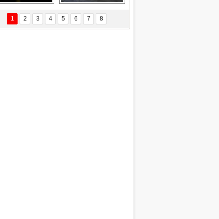
EÇİL ÖZYANIK
Delta uçağına 
Ford Focus RS 
 Değişti?
yıldırım çarptı
(2015)
1
2
3
4
5
6
7
8
DNAN SAKA
iman Kenti Aliağa"
ERİÇ KÖYATASI
yraksız Vatan !