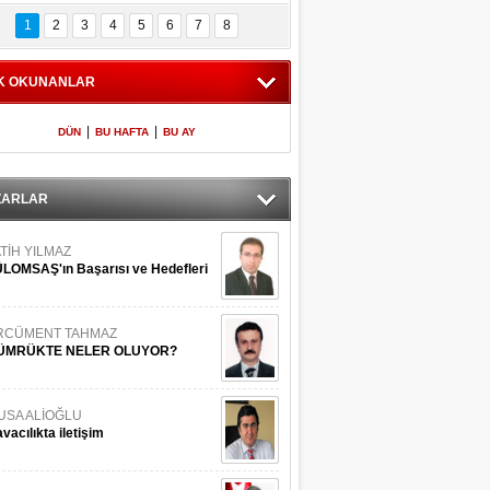
Bilinmeyen 
İşte Meclis'e giren 
nleriyle İstanbul 
600 milletvekilinin 
1
2
3
4
5
6
7
8
Adaları
listesi
K OKUNANLAR
|
|
DÜN
BU HAFTA
BU AY
ZARLAR
TİH YILMAZ
LOMSAŞ'ın Başarısı ve Hedefleri
RCÜMENT TAHMAZ
ÜMRÜKTE NELER OLUYOR?
USA ALİOĞLU
vacılıkta iletişim