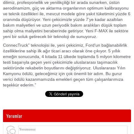
dilimiz, profesyonellik ve yenilikçiliği bir arada sunarken, üstün
aerodinamizm, güç ve aktarma organlarının optimum kalibrasyonu
ve teknik özellikleri ile, mevcut modele göre yakıt tüketimini yüzde 6
oranında düşürüyor. Yeni çekicimizle yüzde 7’ye kadar azaltılan
bakım maliyetleri ve uzun periyodik bakım aralıkları düşük toplam
sahip olma maliyetini beraberinde getiriyor. Yeni F-MAX ile sektöre
yeni bir soluk getirecek bir teknoloji de sunuyoruz.
ConnecTruck” teknolojisi ile, yeni çekicimiz, Ford'un bağlanabilirlik
özelliklerine sahip ilk ağır ticari aracı olarak öne çıkıyor. 5 yıllık
emeğin sonucunda, 4 kıtada 11 ülkede toplamda 5 milyon kilometre
testi başarıyla geçen yeni çekicimizle uluslararası taşımacılık
sektöründe rekabetin boyutlarını değiştiriyoruz. Uluslararası Yılın
Kamyonu ödülü, geleceğimiz için çok önemli bir adım. Bu gurur
verici ödülü kazanmamızda emekleri geçen tüm çalışanlarımıza
teşekkür ederim.”
Yorumlar