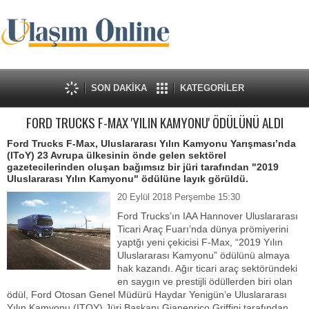
SON DAKİKA
KATEGORİLER
FORD TRUCKS F-MAX 'YILIN KAMYONU' ÖDÜLÜNÜ ALDI
Ford Trucks F-Max, Uluslararası Yılın Kamyonu Yarışması’nda
(IToY) 23 Avrupa ülkesinin önde gelen sektörel
gazetecilerinden oluşan bağımsız bir jüri tarafından "2019
Uluslararası Yılın Kamyonu" ödülüne layık görüldü.
20 Eylül 2018 Perşembe 15:30
Ford Trucks’ın IAA Hannover Uluslararası
Ticari Araç Fuarı’nda dünya prömiyerini
yaptğı yeni çekicisi F-Max, “2019 Yılın
Uluslararası Kamyonu” ödülünü almaya
hak kazandı. Ağır ticari araç sektöründeki
en saygın ve prestijli ödüllerden biri olan
ödül, Ford Otosan Genel Müdürü Haydar Yenigün’e Uluslararası
Yılın Kamyonu (ITOY) Jüri Başkanı Gianenrico Griffini tarafından