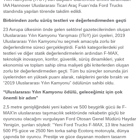
IAA Hannover Uluslararası Ticari Araç Fuarı’nda Ford Trucks
standında yapılan törende takdim edildi.
Birbirinden zorlu sürüş testleri ve değerlendirmeden geçti
23 Avrupa ülkesinin önde gelen sektörel gazetecilerinden oluşan
Uluslararası Yılın Kamyonu Yarışması (IToY) jüri üyeleri, 2019
Uluslararası Yılın Kamyonu’nu seçmek amacıyla zorlu bir
değerlendirme süreci gerçekleştirdi. Farklı kategorilerdeki yol
testleri ve diğer statik değerlendirmelerin ardından F-MAX,
teknolojik inovasyon, konfor, güvenlik, sürüş dinamikleri, yakıt
ekonomisi ve toplam sahip olma maliyeti gibi kriterlerden oluşan
zorlu bir değerlendirmeden geçti. Tüm bu süreçler sonunda jüri
üyelerinden en yüksek puanı alarak, rakiplerini geride bıraktı ve
“2019 Uluslararası Yılın Kamyonu” ödülünün sahibi oldu.
“Uluslararası Yılın Kamyonu ödülü, geleceğimiz için çok
önemli bir adım”
2,5 metre genişliğindeki yeni kabini ve 500 beygirlik gücü ile F-
MAX’in uluslararası taşımacılık sektöründe rekabetin güçlü bir
oyuncusu olacağını vurgulayan Ford Otosan Genel Müdürü Haydar
Yenigün, şunları söyledi: “Yeni Ford Trucks F-MAX, 13 litre hacimli
500 PS güce ve 2500 Nm torka sahip Ecotorq motoruyla, dünya
çapında bir oyuncu. Prestije ve güce dayanan modern tasarım