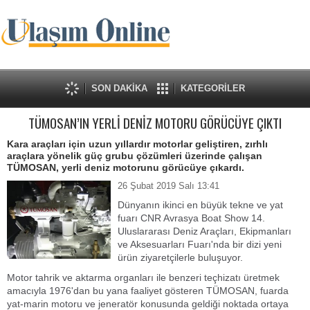
SON DAKİKA
KATEGORİLER
TÜMOSAN’IN YERLİ DENİZ MOTORU GÖRÜCÜYE ÇIKTI
Kara araçları için uzun yıllardır motorlar geliştiren, zırhlı
araçlara yönelik güç grubu çözümleri üzerinde çalışan
TÜMOSAN, yerli deniz motorunu görücüye çıkardı.
26 Şubat 2019 Salı 13:41
Dünyanın ikinci en büyük tekne ve yat
fuarı CNR Avrasya Boat Show 14.
Uluslararası Deniz Araçları, Ekipmanları
ve Aksesuarları Fuarı'nda bir dizi yeni
ürün ziyaretçilerle buluşuyor.
Motor tahrik ve aktarma organları ile benzeri teçhizatı üretmek
amacıyla 1976'dan bu yana faaliyet gösteren TÜMOSAN, fuarda
yat-marin motoru ve jeneratör konusunda geldiği noktada ortaya