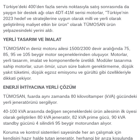
Türkiye’deki 400’den fazla servis noktasıyla satış sonrasında da
yaygın bir destek ağı olan 4DT-41M serisi motorlar, "Türkiye'nin
2023 hedef ve stratejilerine uygun olarak milli ve yerli olarak
geliştirilmiş maliyet etkin bir ürün" olarak TÜMOSAN ürün
yelpazesindeki yerini aldı.
YERLİ TASARIM VE İMALAT
TÜMOSAN'ın deniz motoru ailesi 1500/2300 devir aralığında 75,
85, 95 ve 105 beygir motor seçeneklerinden oluşuyor. Motorlar,
yerli tasarım, imalat ve komponentlerle üretildi. Modüler tasarıma
sahip motorlar, uzun ömür, uzun süre bakım gerektirmeme, düşük
yakıt tüketimi, düşük egzoz emisyonu ve gürültü gibi özellikleriyle
dikkati çekiyor.
ENERJİ İHTİYACINA YERLİ ÇÖZÜM
TÜMOSAN, fuarda aynı zamanda 80 kilovoltamper (kVA) gücündeki
yerli jeneratörünü sergiliyor.
40-100 kVA arasında değişen seçeneklerdeki ürün ailesinin ilk üyesi
olarak geliştirilen 80 kVA jeneratör, 82 kVA prime gücü, 90 kVA
standby gücünü 4 silindirli 95 beygir motorundan alıyor.
Koruma ve kontrol sistemleri sayesinde her an çalışmak için
kendisini hazır halde tutan jeneratör, herhangi bir arıza koşulunda