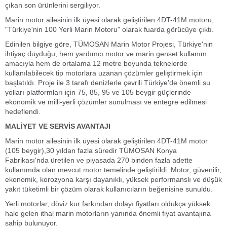
çıkan son ürünlerini sergiliyor.
Marin motor ailesinin ilk üyesi olarak geliştirilen 4DT-41M motoru,
"Türkiye'nin 100 Yerli Marin Motoru" olarak fuarda görücüye çıktı.
Edinilen bilgiye göre, TÜMOSAN Marin Motor Projesi, Türkiye'nin
ihtiyaç duyduğu, hem yardımcı motor ve marin genset kullanım
amacıyla hem de ortalama 12 metre boyunda teknelerde
kullanılabilecek tip motorlara uzanan çözümler geliştirmek için
başlatıldı. Proje ile 3 tarafı denizlerle çevrili Türkiye'de önemli su
yolları platformları için 75, 85, 95 ve 105 beygir güçlerinde
ekonomik ve milli-yerli çözümler sunulması ve entegre edilmesi
hedeflendi.
MALİYET VE SERVİS AVANTAJI
Marin motor ailesinin ilk üyesi olarak geliştirilen 4DT-41M motor
(105 beygir),30 yıldan fazla süredir TÜMOSAN Konya
Fabrikası'nda üretilen ve piyasada 270 binden fazla adette
kullanımda olan mevcut motor temelinde geliştirildi. Motor, güvenilir,
ekonomik, korozyona karşı dayanıklı, yüksek performanslı ve düşük
yakıt tüketimli bir çözüm olarak kullanıcıların beğenisine sunuldu.
Yerli motorlar, döviz kur farkından dolayı fiyatları oldukça yüksek
hale gelen ithal marin motorların yanında önemli fiyat avantajına
sahip bulunuyor.