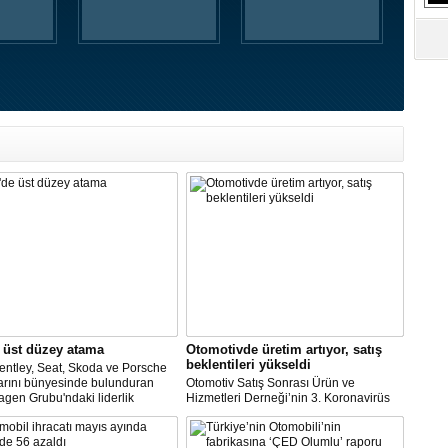
S
Ne
A
"L
M
Ba
 üst düzey atama
Otomotivde üretim artıyor, satış
beklentileri yükseldi
entley, Seat, Skoda ve Porsche
arını bünyesinde bulunduran
Otomotiv Satış Sonrası Ürün ve
gen Grubu'ndaki liderlik
Hizmetleri Derneği’nin 3. Koronavirüs
inin şirketin güçlü işçi
Etki Araştırması’na göre; üretime devam
leriyle maliyet indirimini
eden şirketlerin oranı yükselişe geçti.
re etmeye çalıştığı bir zamanda
Ara veren şirketler ise bu ay