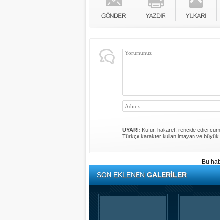
UYARI:
Küfür, hakaret, rencide edici cümle
Türkçe karakter kullanılmayan ve büyük 
Bu hab
SON EKLENEN
GALERİLER