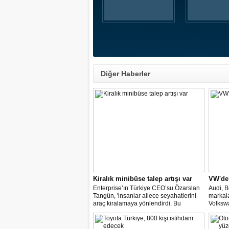
Diğer Haberler
Kiralık minibüse talep artışı var
VW'de
Enterprise’ın Türkiye CEO’su Özarslan
Audi, B
Tangün, 'insanlar ailece seyahatlerini
markal
araç kiralamaya yönlendirdi. Bu
Volkswa
noktada, bavul kullanımı ve kişi sayısı,
değişim
minibüs ve SUV gövde tipli araç
temsilci
kiralamada geçen yıla göre yüzde 60’a
müzake