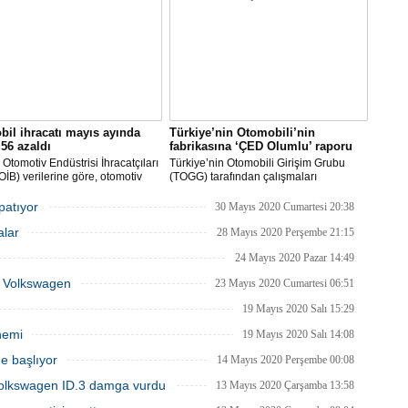
 dikkati çekti.
çalışmalarına başlayacaklarını açıkladı.
il ihracatı mayıs ayında
Türkiye’nin Otomobili’nin
56 azaldı
fabrikasına ‘ÇED Olumlu’ raporu
Otomotiv Endüstrisi İhracatçıları
Türkiye’nin Otomobili Girişim Grubu
 (OİB) verilerine göre, otomotiv
(TOGG) tarafından çalışmaları
isi Covid-19 salgınının etkisinin
planlandığı biçimde sürdürülen
ü Mayıs ayında geçen senenin
Türkiye’nin Otomobili yatırımı Bursa’nın
apatıyor
30 Mayıs 2020 Cumartesi 20:38
önemine göre yüzde 56 düşüşle 1
Gemlik ilçesinde inşa edilecek olan
alar
203 milyon dolar ihracat
fabrika inşaatının başlayabilmesi için
28 Mayıs 2020 Perşembe 21:15
eştirdi.
gerekli ÇED raporunu olumlu olarak
24 Mayıs 2020 Pazar 14:49
aldı.
ka Volkswagen
23 Mayıs 2020 Cumartesi 06:51
19 Mayıs 2020 Salı 15:29
nemi
19 Mayıs 2020 Salı 14:08
e başlıyor
14 Mayıs 2020 Perşembe 00:08
Volkswagen ID.3 damga vurdu
13 Mayıs 2020 Çarşamba 13:58