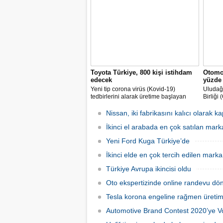
varan artışlar yaşadık" dedi.
gelmesi
Toyota Türkiye, 800 kişi istihdam
Otomob
edecek
yüzde 
Yeni tip corona virüs (Kovid-19)
Uludağ 
tedbirlerini alarak üretime başlayan
Birliği
Toyota Otomotiv Sanayi Türkiye, üretim
endüstr
ve ihracat hedeflerini artırmak için
sürdüğ
Nissan, iki fabrikasını kalıcı olarak k
İŞKUR üzerinden 800 kişilik ilave
aynı d
istihdam sağlayacak.
İkinci el arabada en çok satılan mark
milyar 
gerçekl
Yeni Ford Kuga Türkiye’de
İkinci elde en çok tercih edilen mar
Türkiye Avrupa ikincisi oldu
Oto ekspertizinde online randevu dö
Tesla korona engeline rağmen üretim
Automotive Brand Contest 2020’ye 