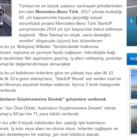
Türkiye’nin en büyük yabancı sermayeli şirketlerinden
biri olan
Mercedes-Benz Türk
, 2017 yılında kutladığı
50. yılı kapsamında hayata geçirdiği sosyal
1
sorumluluk projesi Mercedes-Benz Türk StartUP
yarışmasında 2019 yılı için başvurular kabul edilmeye
başlandı. “Bize Startup’ını söyle, sana desteğini
verelim” sloganıyla üçüncü kez düzenlenen
u yıl, Birleşmiş Milletler “Sürdürülebilir Kalkınma
ulunan, topluma ve çevreye fayda sağlayan, teknolojiyle bağı
isi tarafından fikir aşamasını geçmiş, iş planı netleşmiş, prototipi
FOT
tartup’lar değerlendirmeye alınacaklar.
u yıl belirlenen kriterlere göre en yüksek oyu alan ilk 10
da ilk 10’a giren startup’lara, “StartUP Boost” adı verilen özel bir
l Almanya seyahati hediye edilecek. Ayrıca 3 farklı kategoride
verilecek.
adınların Güçlenmesine Destek” girişimine verilecek
Tü
” ve “Jüri Özel Ödülü: Kadınların Güçlenmesine Destek” olmak
artup’a 50’şer bin TL para ödülü verilecek.
u yılki 3 büyük ödülünden biri, yaptığı işle kadınların
cek. İş kolu veya alanı ne olursa olsun, kriterleri sağlayan ve
ini destekleyen bir startup, jüri özel ödülünü alacak.