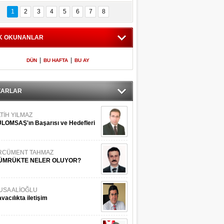
Bilinmeyen 
İşte Meclis'e giren 
nleriyle İstanbul 
600 milletvekilinin 
1
2
3
4
5
6
7
8
Adaları
listesi
K OKUNANLAR
|
|
DÜN
BU HAFTA
BU AY
ZARLAR
TİH YILMAZ
LOMSAŞ'ın Başarısı ve Hedefleri
RCÜMENT TAHMAZ
ÜMRÜKTE NELER OLUYOR?
USA ALİOĞLU
vacılıkta iletişim