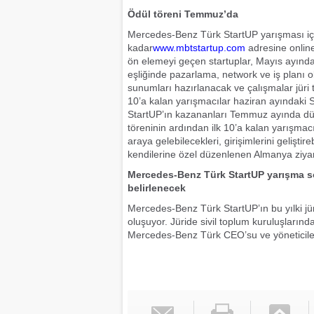
Ödül töreni Temmuz’da
Mercedes-Benz Türk StartUP yarışması iç
kadar
www.mbtstartup.com
adresine online
ön elemeyi geçen startuplar, Mayıs ayınd
eşliğinde pazarlama, network ve iş planı o
sunumları hazırlanacak ve çalışmalar jüri
10’a kalan yarışmacılar haziran ayındaki
StartUP’ın kazananları Temmuz ayında düz
töreninin ardından ilk 10’a kalan yarışmac
araya gelebilecekleri, girişimlerini geliştire
kendilerine özel düzenlenen Almanya ziyare
Mercedes-Benz Türk StartUP yarışma so
belirlenecek
Mercedes-Benz Türk StartUP’ın bu yılki jüri
oluşuyor. Jüride sivil toplum kuruluşları
Mercedes-Benz Türk CEO’su ve yöneticileri