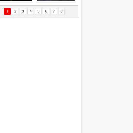
EÇİL ÖZYANIK
Delta uçağına 
Ford Focus RS 
 Değişti?
yıldırım çarptı
(2015)
1
2
3
4
5
6
7
8
DNAN SAKA
iman Kenti Aliağa"
ERİÇ KÖYATASI
yraksız Vatan !