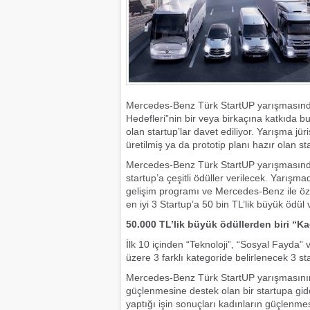
Mercedes-Benz Türk StartUP yarışmasında b
Hedefleri”nin bir veya birkaçına katkıda b
olan startup’lar davet ediliyor. Yarışma jür
üretilmiş ya da prototip planı hazır olan s
Mercedes-Benz Türk StartUP yarışmasında b
startup’a çeşitli ödüller verilecek. Yarışma
gelişim programı ve Mercedes-Benz ile öze
en iyi 3 Startup’a 50 bin TL’lik büyük ödül 
50.000 TL’lik büyük ödüllerden biri “K
İlk 10 içinden “Teknoloji”, “Sosyal Fayda
üzere 3 farklı kategoride belirlenecek 3 st
Mercedes-Benz Türk StartUP yarışmasının b
güçlenmesine destek olan bir startupa gide
yaptığı işin sonuçları kadınların güçlenmes