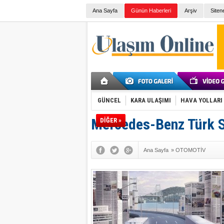
Ana Sayfa
Günün Haberleri
Arşiv
Siten
GÜNCEL
KARA ULAŞIMI
HAVA YOLLARI
Mercedes-Benz Türk S
DİĞER »
Ana Sayfa
»
OTOMOTİV