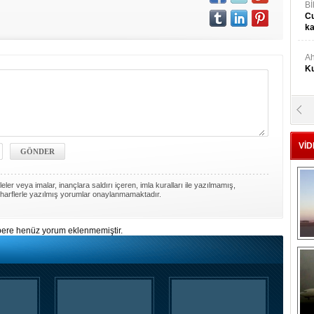
Bİ
Cu
ka
Ah
Ku
M
Ku
VİD
M.
Ya
ler veya imalar, inançlara saldırı içeren, imla kuralları ile yazılmamış,
harflerle yazılmış yorumlar onaylanmamaktadır.
Mu
Si
ere henüz yorum eklenmemiştir.
A
Ge