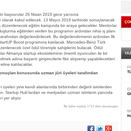
yö
in başvurular 26 Nisan 2019 gece yarısına
 olarak kabul edilecek. 13 Mayıs 2019 tarihinde sonuçlanacak
ÇO
a düzenlenecek eğitim kampında bir araya gelecekler. Mentorlar
luşturma eğitimleri verilen bu programın ardından nihai iş planı
 tarafından değerlendirilecek. Bu değerlendirmenin ardından İlk
 StartUP Boost programına katılacak. Mercedes-Benz Türk
enlenecek özel ödül töreniyle sahiplerini bulacak. Ödül
ılar Almanya startup ekosisteminin önemli oyuncuları ile bir
YA
bilmek adına başarılı girişimcilerle fikir alışverişi yapabilecekleri
tine katılacaklar.
FA
TÜ
nuçları konusunda uzman jüri üyeleri tarafından
 üyeleri yine kendi alanlarında birbirinden değerli isimlerden
E
ndan, Startup Hub’lardan ve medyadan uzman isimlerin yanında
G
 yer alıyor.
Bu haber toplam 1713 defa okunmuştur
M
Ha