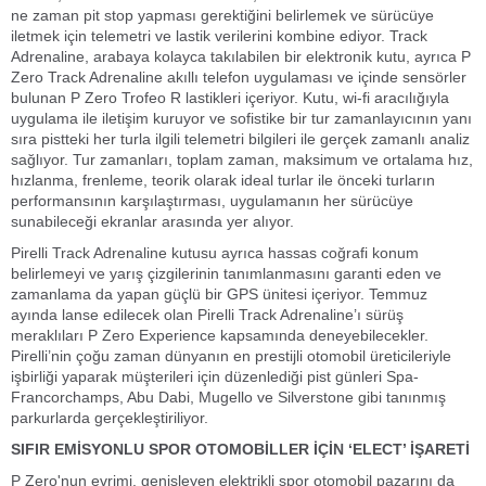
ne zaman pit stop yapması gerektiğini belirlemek ve sürücüye
iletmek için telemetri ve lastik verilerini kombine ediyor. Track
Adrenaline, arabaya kolayca takılabilen bir elektronik kutu, ayrıca P
Zero Track Adrenaline akıllı telefon uygulaması ve içinde sensörler
bulunan P Zero Trofeo R lastikleri içeriyor. Kutu, wi-fi aracılığıyla
uygulama ile iletişim kuruyor ve sofistike bir tur zamanlayıcının yanı
sıra pistteki her turla ilgili telemetri bilgileri ile gerçek zamanlı analiz
sağlıyor. Tur zamanları, toplam zaman, maksimum ve ortalama hız,
hızlanma, frenleme, teorik olarak ideal turlar ile önceki turların
performansının karşılaştırması, uygulamanın her sürücüye
sunabileceği ekranlar arasında yer alıyor.
Pirelli Track Adrenaline kutusu ayrıca hassas coğrafi konum
belirlemeyi ve yarış çizgilerinin tanımlanmasını garanti eden ve
zamanlama da yapan güçlü bir GPS ünitesi içeriyor. Temmuz
ayında lanse edilecek olan Pirelli Track Adrenaline’ı sürüş
meraklıları P Zero Experience kapsamında deneyebilecekler.
Pirelli’nin çoğu zaman dünyanın en prestijli otomobil üreticileriyle
işbirliği yaparak müşterileri için düzenlediği pist günleri Spa-
Francorchamps, Abu Dabi, Mugello ve Silverstone gibi tanınmış
parkurlarda gerçekleştiriliyor.
SIFIR EMİSYONLU SPOR OTOMOBİLLER İÇİN ‘ELECT’ İŞARETİ
P Zero'nun evrimi, genişleyen elektrikli spor otomobil pazarını da