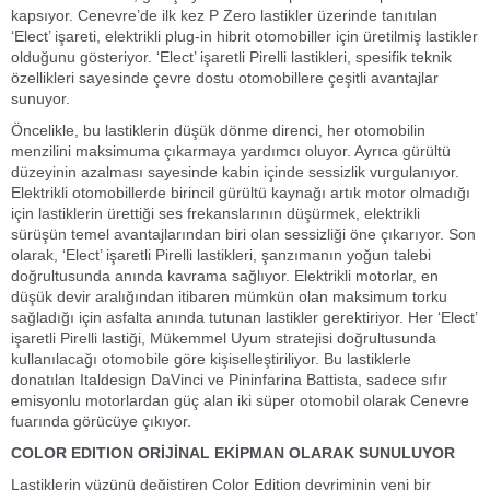
kapsıyor. Cenevre’de ilk kez P Zero lastikler üzerinde tanıtılan
‘Elect’ işareti, elektrikli plug-in hibrit otomobiller için üretilmiş lastikler
olduğunu gösteriyor. ‘Elect’ işaretli Pirelli lastikleri, spesifik teknik
özellikleri sayesinde çevre dostu otomobillere çeşitli avantajlar
sunuyor.
Öncelikle, bu lastiklerin düşük dönme direnci, her otomobilin
menzilini maksimuma çıkarmaya yardımcı oluyor. Ayrıca gürültü
düzeyinin azalması sayesinde kabin içinde sessizlik vurgulanıyor.
Elektrikli otomobillerde birincil gürültü kaynağı artık motor olmadığı
için lastiklerin ürettiği ses frekanslarının düşürmek, elektrikli
sürüşün temel avantajlarından biri olan sessizliği öne çıkarıyor. Son
olarak, ‘Elect’ işaretli Pirelli lastikleri, şanzımanın yoğun talebi
doğrultusunda anında kavrama sağlıyor. Elektrikli motorlar, en
düşük devir aralığından itibaren mümkün olan maksimum torku
sağladığı için asfalta anında tutunan lastikler gerektiriyor. Her ‘Elect’
işaretli Pirelli lastiği, Mükemmel Uyum stratejisi doğrultusunda
kullanılacağı otomobile göre kişiselleştiriliyor. Bu lastiklerle
donatılan Italdesign DaVinci ve Pininfarina Battista, sadece sıfır
emisyonlu motorlardan güç alan iki süper otomobil olarak Cenevre
fuarında görücüye çıkıyor.
COLOR EDITION ORİJİNAL EKİPMAN OLARAK SUNULUYOR
Lastiklerin yüzünü değiştiren Color Edition devriminin yeni bir