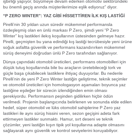
işbirliği yapıyor, büyümeye devam ederken otomotiv sektöründeki
bu önemli geçiş anında müşterilerimize eşlik ediyoruz” diyor.
“P ZERO WINTER”: YAZ GİBİ HİSSETTİREN İLK KIŞ LASTİĞİ
Pirelli’nin 30 yıldan uzun süredir mükemmel performansla
özdeşleşmiş olan en ünlü markası P Zero, şimdi yeni “P Zero
Winter” kış lastikleri ilekış koşullarının üstesinden gelmeye hazır.
Pirelli, geçmişten bu yana edindiği kış lastiği tecrübesiyle yeni ürüne
soğuk asfaltta güvenlik ve performans kazandırırken mükemmel
sürüş deneyimi doğrudan ünlü P Zero tarafından sağlanıyor.
Dünya çapındaki otomobil üreticileri, performans otomobilleri için
düşük tutuş koşullarında bile bu araçların üretebileceği tork ve
güçle başa çıkabilecek lastiklere ihtiyaç duyuyorlar. Bu nedenle
Pirelli’nin de yeni P Zero Winter lastiğin geliştirme, teknik seçimler
ve otomobil üreticileri için homologasyon aşamaları boyunca yaz
lastiğine eşdeğer bir sürecin izlendiğinden emin olması
gerekiyordu. Performansın peşinden gidilirken hiçbir ödün
verilmedi. Projenin başlangıcında belirlenen ve sonunda elde edilen
hedef, süper otomobil ve lüks otomobil sahiplerine P Zero yaz
lastikleri ile aynı sürüş hissini veren, sezon geçişini adeta fark
ettirmeyen lastikler sunmaktı. Hamur, sırt deseni ve teknik
çözümler, yeni lastiğin kışın tipik yol koşullarına adapte olmasını
sağlayarak aynı güvenlik ve kontrol seviyelerini koruyabiliyor.