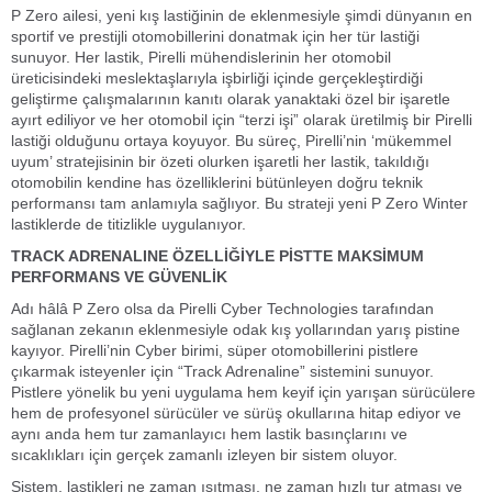
P Zero ailesi, yeni kış lastiğinin de eklenmesiyle şimdi dünyanın en
sportif ve prestijli otomobillerini donatmak için her tür lastiği
sunuyor. Her lastik, Pirelli mühendislerinin her otomobil
üreticisindeki meslektaşlarıyla işbirliği içinde gerçekleştirdiği
geliştirme çalışmalarının kanıtı olarak yanaktaki özel bir işaretle
ayırt ediliyor ve her otomobil için “terzi işi” olarak üretilmiş bir Pirelli
lastiği olduğunu ortaya koyuyor. Bu süreç, Pirelli’nin ‘mükemmel
uyum’ stratejisinin bir özeti olurken işaretli her lastik, takıldığı
otomobilin kendine has özelliklerini bütünleyen doğru teknik
performansı tam anlamıyla sağlıyor. Bu strateji yeni P Zero Winter
lastiklerde de titizlikle uygulanıyor.
TRACK ADRENALINE ÖZELLİĞİYLE PİSTTE MAKSİMUM
PERFORMANS VE GÜVENLİK
Adı hâlâ P Zero olsa da Pirelli Cyber Technologies tarafından
sağlanan zekanın eklenmesiyle odak kış yollarından yarış pistine
kayıyor. Pirelli’nin Cyber birimi, süper otomobillerini pistlere
çıkarmak isteyenler için “Track Adrenaline” sistemini sunuyor.
Pistlere yönelik bu yeni uygulama hem keyif için yarışan sürücülere
hem de profesyonel sürücüler ve sürüş okullarına hitap ediyor ve
aynı anda hem tur zamanlayıcı hem lastik basınçlarını ve
sıcaklıkları için gerçek zamanlı izleyen bir sistem oluyor.
Sistem, lastikleri ne zaman ısıtması, ne zaman hızlı tur atması ve