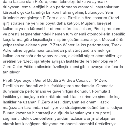
daha fazlası olan P Zero; onun teknoloji, tutku ve ayrıcalık
dünyasını temsil ettiğini bilen performans otomobili hayranlarının
küresel ölçekte tanıdığı bir ikon haline gelmiş bulunuyor. Yeni
ürünlerle zenginleşen P Zero ailesi, Pirelli’nin özel tasarım (“terzi
işi”) stratejisine yeni bir boyut daha katıyor. Müşteri, bireysel
kullanıcı ya da küresel bir otomobil üreticisi olsun, Pirelli premium
ve prestij segmentlerindeki hemen tüm önemli otomobillerin spesifik
koşullarına göre kişiselleştirilmiş bir çözüm sunabiliyor. Mevcut ürün
yelpazesine eklenen yeni P Zero Winter ile kış performansı, Track
Adrenaline uygulaması tarafından pist sürüşünü izlemek için
kullanılan sensörlerin yapay zekası, elektrikli süper otomobiller için
üretilen ve ‘Elect’ işaretiyle ayrışan lastiklerde ileri teknoloji ve P
Zero Color Edition ailesinin özelleştirilmesi gibi inovasyonlar fuarda
tanıtılıyor.
Pirelli Operasyon Genel Müdürü Andrea Casaluci, “P Zero,
Pirelli’nin en önemli ve bizi farklılaştıran markasıdır. Otomotiv
dünyasında performans ve güvenirliğin ikonudur. Formula 1
lastikleriyle başlayıp elektrikli otomobil lastiklerine ve şimdi de kış
lastiklerine uzanan P Zero ailesi, dünyanın en önemli lastik
mağazaları tarafından satılıyor ve stratejimizin özünü temsil ediyor.
Bunun kazanan bir strateji olduğu da kanıtlanıyor zira prestij
segmentindeki otomobillerin yarıdan fazlasına orijinal ekipman
olarak lastik sağlıyor, dünyanın en önemli otomobil üreticileriyle