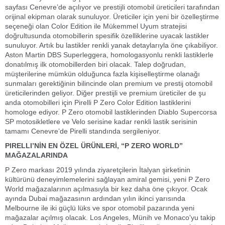
sayfası Cenevre’de açılıyor ve prestijli otomobil üreticileri tarafından
orijinal ekipman olarak sunuluyor. Üreticiler için yeni bir özelleştirme
seçeneği olan Color Edition ile Mükemmel Uyum stratejisi
doğrultusunda otomobillerin spesifik özelliklerine uyacak lastikler
sunuluyor. Artık bu lastikler renkli yanak detaylarıyla öne çıkabiliyor.
Aston Martin DBS Superleggera, homologasyonlu renkli lastiklerle
donatılmış ilk otomobillerden biri olacak. Talep doğrudan,
müşterilerine mümkün olduğunca fazla kişiselleştirme olanağı
sunmaları gerektiğinin bilincinde olan premium ve prestij otomobil
üreticilerinden geliyor. Diğer prestijli ve premium üreticiler de şu
anda otomobilleri için Pirelli P Zero Color Edition lastiklerini
homologe ediyor. P Zero otomobil lastiklerinden Diablo Supercorsa
SP motosikletlere ve Velo serisine kadar renkli lastik serisinin
tamamı Cenevre’de Pirelli standında sergileniyor.
PIRELLI’NİN EN ÖZEL ÜRÜNLERİ, “P ZERO WORLD”
MAĞAZALARINDA
P Zero markası 2019 yılında ziyaretçilerin İtalyan şirketinin
kültürünü deneyimlemelerini sağlayan amiral gemisi, yeni P Zero
World mağazalarının açılmasıyla bir kez daha öne çıkıyor. Ocak
ayında Dubai mağazasının ardından yılın ikinci yarısında
Melbourne ile iki güçlü lüks ve spor otomobil pazarında yeni
mağazalar açılmış olacak. Los Angeles, Münih ve Monaco'yu takip