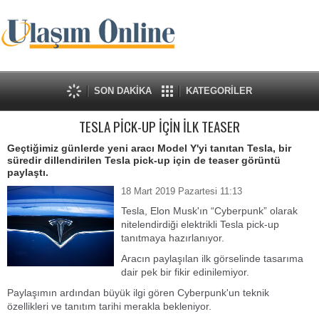
SON DAKİKA
KATEGORİLER
TESLA PİCK-UP İÇİN İLK TEASER
Geçtiğimiz günlerde yeni aracı Model Y'yi tanıtan Tesla, bir
süredir dillendirilen Tesla pick-up için de teaser görüntü
paylaştı.
18 Mart 2019 Pazartesi 11:13
Tesla, Elon Musk'ın “Cyberpunk” olarak
nitelendirdiği elektrikli Tesla pick-up
tanıtmaya hazırlanıyor.
Aracın paylaşılan ilk görselinde tasarıma
dair pek bir fikir edinilemiyor.
Paylaşımın ardından büyük ilgi gören Cyberpunk'un teknik
özellikleri ve tanıtım tarihi merakla bekleniyor.